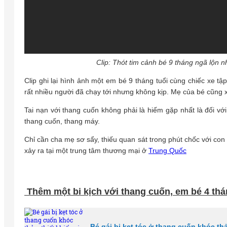
Clip: Thót tim cảnh bé 9 tháng ngã lộn 
Clip ghi lại hình ảnh một em bé 9 tháng tuổi cùng chiếc xe tậ
rất nhiều người đã chạy tới nhưng không kịp. Mẹ của bé cũng x
Tai nạn với thang cuốn không phải là hiếm gặp nhất là đối vớ
thang cuốn, thang máy.
Chỉ cần cha mẹ sơ sẩy, thiếu quan sát trong phút chốc với con
xảy ra tại một trung tâm thương mại ở
Trung Quốc
Thêm một bi kịch với thang cuốn, em bé 4 thán
Bé gái bị kẹt tóc ở thang cuốn khóc th