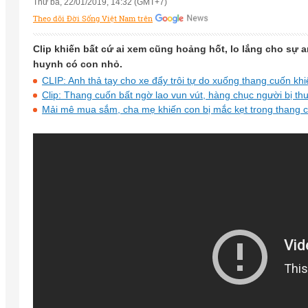
Thứ ba, 22/01/2019, 14:32 (GMT+7)
Theo dõi Đời Sống Việt Nam trên
Clip khiến bất cứ ai xem cũng hoảng hốt, lo lắng cho sự a
huynh có con nhỏ.
CLIP: Anh thả tay cho xe đẩy trôi tự do xuống thang cuốn kh
Clip: Thang cuốn bất ngờ lao vun vút, hàng chục người bị t
Mải mê mua sắm, cha mẹ khiến con bị mắc kẹt trong thang 