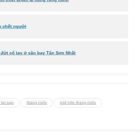
n chết người
o đứt cổ tay ở sân bay Tân Sơn Nhất
 tai nạn
thang cuốn
ngã trên thang cuốn