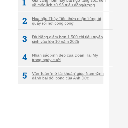
1
Giá vàng hôm nay bất ngờ tăng sốc, tiến
về mốc lịch sử 93 triệu đồng/lượng
2
Hoa hậu Thùy Tiên thừa nhận 'từng bị
quấy rối nơi công cộng'
3
Đà Nẵng giảm hơn 1.500 chỉ tiêu tuyển
sinh vào lớp 10 năm 2025
4
Nhan sắc xinh đẹp của Doãn Hải My
trong ngày cưới
5
Văn Toàn 'mở tài khoản' giúp Nam Định
đánh bại đội bóng của Anh Đức