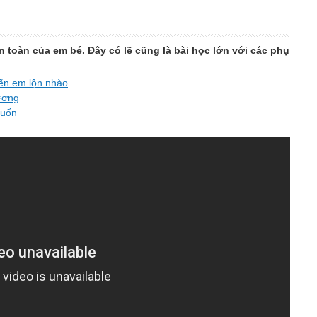
n toàn của em bé. Đây có lẽ cũng là bài học lớn với các phụ
iến em lộn nhào
hương
cuốn