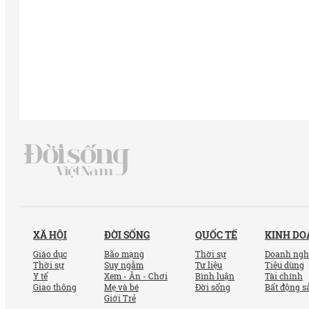
XÃ HỘI
ĐỜI SỐNG
QUỐC TẾ
KINH D
Giáo dục
Bão mạng
Thời sự
Doanh ngh
Thời sự
Suy ngẫm
Tư liệu
Tiêu dùng
Y tế
Xem - Ăn - Chơi
Bình luận
Tài chính
Giao thông
Mẹ và bé
Đời sống
Bất động s
Giới Trẻ