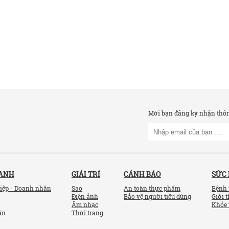
Mời bạn đăng ký nhận thông
OANH
GIẢI TRÍ
CẢNH BÁO
SỨC
iệp - Doanh nhân
Sao
An toàn thực phẩm
Bệnh 
Điện ảnh
Bảo vệ người tiêu dùng
Giới t
Âm nhạc
Khỏe 
ản
Thời trang