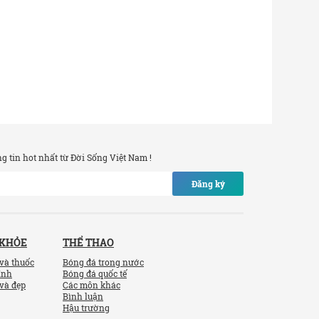
 tin hot nhất từ Đời Sống Việt Nam !
Đăng ký
 KHỎE
THỂ THAO
và thuốc
Bóng đá trong nước
ính
Bóng đá quốc tế
và đẹp
Các môn khác
Bình luận
Hậu trường