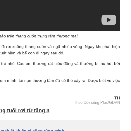
nhào trên thang cuốn trung tâm thương mại.
p đi rơi xuống thang cuốn và ngã nhiều vòng. Ngay khi phát hiện
uất hiện và bế con đi ngay sau đó.
i trẻ nhỏ. Các em thương rất hiếu động và thường bị thu hút bởi
 em mình, tai nạn thương tâm đã có thể xảy ra. Được biết vụ việc
TH
Theo Đời sống Plus/GĐVN
g tuổi rơi từ tầng 3
ảm thiết khiến ai cũng rùng mình