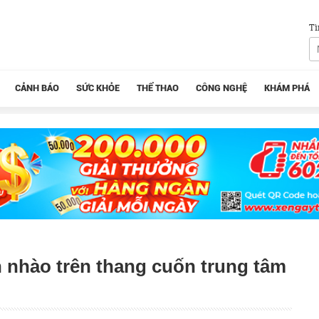
Tì
CẢNH BÁO
SỨC KHỎE
THỂ THAO
CÔNG NGHỆ
KHÁM PHÁ
ộn nhào trên thang cuốn trung tâm