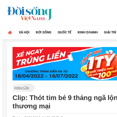
XÃ HỘI
ĐỜI SỐNG
QUỐC TẾ
KINH DOANH
GIẢI TRÍ
Video-Clip
Clip: Thót tim bé 9 tháng ngã l
thương mại