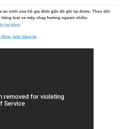
 an ninh của hộ gia đình gần đó ghi lại được. Theo dõi
ông hàng loạt xe máy chạy hướng ngược chiều.
iện hư hỏng
u đồng, tước bằng lái