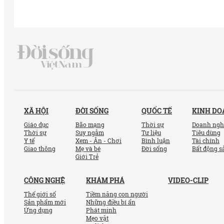
XÃ HỘI
ĐỜI SỐNG
QUỐC TẾ
KINH D
Giáo dục
Bão mạng
Thời sự
Doanh ngh
Thời sự
Suy ngẫm
Tư liệu
Tiêu dùng
Y tế
Xem - Ăn - Chơi
Bình luận
Tài chính
Giao thông
Mẹ và bé
Đời sống
Bất động s
Giới Trẻ
CÔNG NGHỆ
KHÁM PHÁ
VIDEO-CLIP
Thế giới số
Tiềm năng con người
Sản phẩm mới
Những điều bí ẩn
Ứng dụng
Phát minh
Mẹo vặt