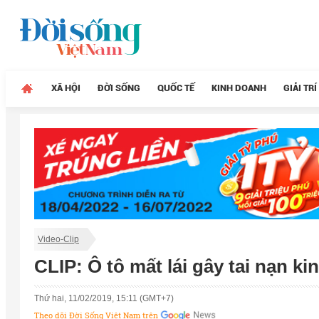
XÃ HỘI
ĐỜI SỐNG
QUỐC TẾ
KINH DOANH
GIẢI TRÍ
Video-Clip
CLIP: Ô tô mất lái gây tai nạn 
Thứ hai, 11/02/2019, 15:11 (GMT+7)
Theo dõi Đời Sống Việt Nam trên