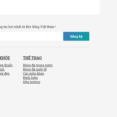
 tin hot nhất từ Đời Sống Việt Nam !
Đăng ký
 KHỎE
THỂ THAO
và thuốc
Bóng đá trong nước
ính
Bóng đá quốc tế
và đẹp
Các môn khác
Bình luận
Hậu trường