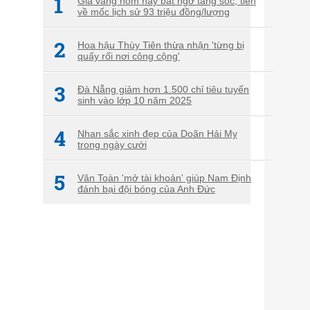
1
Giá vàng hôm nay bất ngờ tăng sốc, tiến
về mốc lịch sử 93 triệu đồng/lượng
2
Hoa hậu Thùy Tiên thừa nhận 'từng bị
quấy rối nơi công cộng'
3
Đà Nẵng giảm hơn 1.500 chỉ tiêu tuyển
sinh vào lớp 10 năm 2025
4
Nhan sắc xinh đẹp của Doãn Hải My
trong ngày cưới
5
Văn Toàn 'mở tài khoản' giúp Nam Định
đánh bại đội bóng của Anh Đức