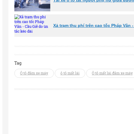
Tài xế ô tô tát người phụ nữ giữa đườ
Xả trạm thu phí trên cao tốc Pháp Vân -
Tag
Ô tô đâm xe máy
ô tô mất lái
Ô tô mất lái đâm xe máy