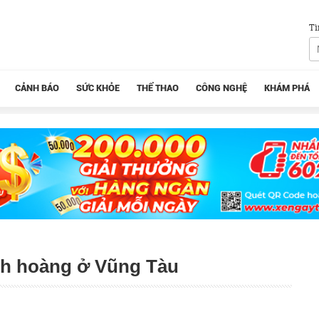
Tì
CẢNH BÁO
SỨC KHỎE
THỂ THAO
CÔNG NGHỆ
KHÁM PHÁ
kinh hoàng ở Vũng Tàu