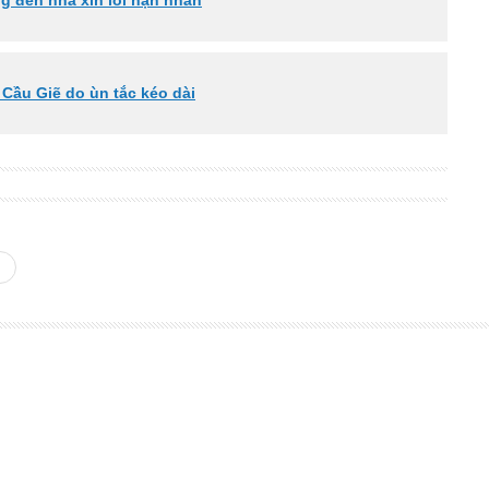
ng đến nhà xin lỗi nạn nhân
 Cầu Giẽ do ùn tắc kéo dài