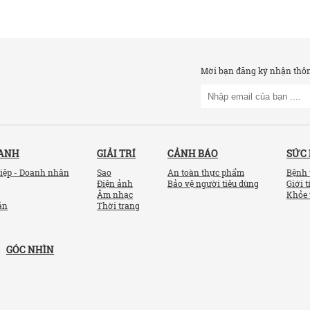
Mời bạn đăng ký nhận thông
OANH
GIẢI TRÍ
CẢNH BÁO
SỨC
iệp - Doanh nhân
Sao
An toàn thực phẩm
Bệnh 
Điện ảnh
Bảo vệ người tiêu dùng
Giới t
Âm nhạc
Khỏe 
ản
Thời trang
GÓC NHÌN