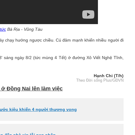
 tức
Bà Rịa - Vũng Tàu
 máy chạy hướng ngược chiều. Cú đâm mạnh khiến nhiều người đi
13' sáng ngày 8/2 (tức mùng 4 Tết) ở đường Xô Viết Nghệ Tĩnh,
Hạnh Chi (T/h)
Theo Đời sống Plus/GĐVN
 ở Đồng Nai lên làm việc
rước kiệu khiến 4 người thương vong