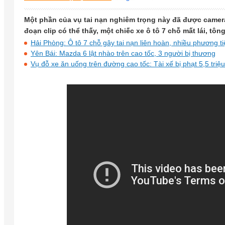
Một phần của vụ tai nạn nghiêm trọng này đã được camera
đoạn clip có thể thấy, một chiếc xe ô tô 7 chỗ mất lái, t
Hải Phòng: Ô tô 7 chỗ gây tai nạn liên hoàn, nhiều phương t
Yên Bái: Mazda 6 lật nhào trên cao tốc, 3 người bị thương
Vụ đỗ xe ăn uống trên đường cao tốc: Tài xế bị phạt 5,5 triệ