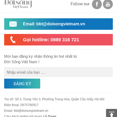
Follow me
Email: bbt@doisongvietnam.vn
Gọi hotline: 0989 316 721
Mời bạn đăng ký nhận thông tin hot nhất từ
Đời Sống Việt Nam !
ĐĂNG KÝ
Trụ sở
:
Số 3, Trung Yên 3, Phường Trung Hòa, Quận Cầu Giấy, Hà Nội
Điện thoại:
0975780917
Email
:
bbt@doisongvietnam.vn
Chịu trách nhiệm nội dung:
Lê Trang