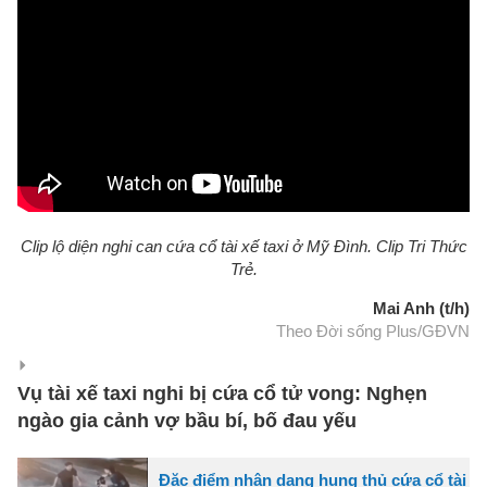
Clip lộ diện nghi can cứa cổ tài xế taxi ở Mỹ Đình. Clip Tri Thức
Trẻ.
Mai Anh (t/h)
Theo Đời sống Plus/GĐVN
Vụ tài xế taxi nghi bị cứa cổ tử vong: Nghẹn
ngào gia cảnh vợ bầu bí, bố đau yếu
Đặc điểm nhận dạng hung thủ cứa cổ tài