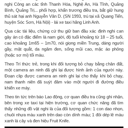
nghị Công an các tỉnh Thanh Hóa, Nghệ An, Hà Tĩnh, Quảng
Bình, Quảng Trị... phối hợp, khẩn trương điều tra, bắt giữ hung
thủ sát hại anh Nguyễn Văn D. (SN 1993, trú tại xã Quang Tiến,
huyện Sóc Sơn, Hà Nội) - lái xe taxi hãng Linh Anh.
Qua các tài liệu, chứng cứ thu giữ ban đầu xác định nghi can
gây án có đặc điểm là nam giới, độ tuổi khoảng từ 18 – 25 tuổi,
cao khoảng 1m65 – 1m70, nói giọng miền Trung, dáng người
gầy, mặt quắt, da ngăm đen, sống mũi cao, mặc áo phông
(hoặc sơ mi) tối màu.
Theo Trí thức trẻ, trong khi đối tượng bỏ chạy bằng chân đất,
một camera an ninh đã ghi lại được hình ảnh của người này.
Đoạn clip được camera an ninh ghi lại cho thấy khi bỏ chạy,
nam thanh niên đã suýt đâm vào một người đi đường điều
khiển xe máy.
Theo tin tức trên báo Lao động, cơ quan điều tra cũng ghi nhận,
bên trong xe taxi tại hiện trường, cơ quan chức năng đã tìm
thấy những đồ vật nghi là của đối tượng gồm: 1 con dao nhọn,
chuôi nhựa màu xanh trên dao còn dính máu; 1 đôi dép lê màu
xanh lá cây và đen hiệu Fruit Knife.