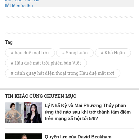
Tag
# hậu duệ mặt trời
# Song Luân
# Khả Ngân
# Hậu duệ mặt trời phiên bản Việt
# cảnh quay hất điện thoại trong Hậu duệ mặt trời
TIN KHÁC CÙNG CHUYÊN MỤC
Lý Nhã Kỳ và Mai Phương Thúy phản
ứng thế nào sau khi trở thành tâm điểm
trên mạng xã hội tối 5/8?
Quyền lực của David Beckham