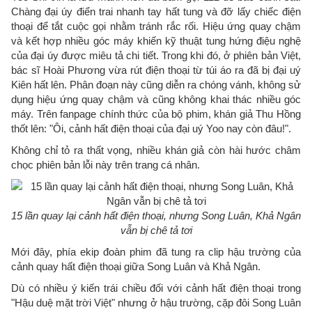
Chàng đại úy điển trai nhanh tay hất tung và đỡ lấy chiếc điện
thoại để tắt cuộc gọi nhằm tránh rắc rối. Hiệu ứng quay chậm
và kết hợp nhiều góc máy khiến kỹ thuật tung hứng điệu nghệ
của đại úy được miêu tả chi tiết. Trong khi đó, ở phiên bản Việt,
bác sĩ Hoài Phương vừa rút điện thoại từ túi áo ra đã bị đại uý
Kiên hất lên. Phân đoạn này cũng diễn ra chóng vánh, không sử
dụng hiệu ứng quay chậm và cũng không khai thác nhiều góc
máy. Trên fanpage chính thức của bộ phim, khán giả Thu Hồng
thốt lên: "Ôi, cảnh hất điện thoại của đại uý Yoo nay còn đâu!".
Không chỉ tỏ ra thất vọng, nhiều khán giả còn hài hước châm
chọc phiên bản lỗi này trên trang cá nhân.
15 lần quay lại cảnh hất điện thoại, nhưng Song Luân, Khả Ngân
vẫn bị chê tả tơi
Mới đây, phía ekip đoàn phim đã tung ra clip hậu trường của
cảnh quay hất điện thoại giữa Song Luân và Khả Ngân.
Dù có nhiều ý kiến trái chiều đối với cảnh hất điện thoại trong
"Hậu duệ mặt trời Việt" nhưng ở hậu trường, cặp đôi Song Luân