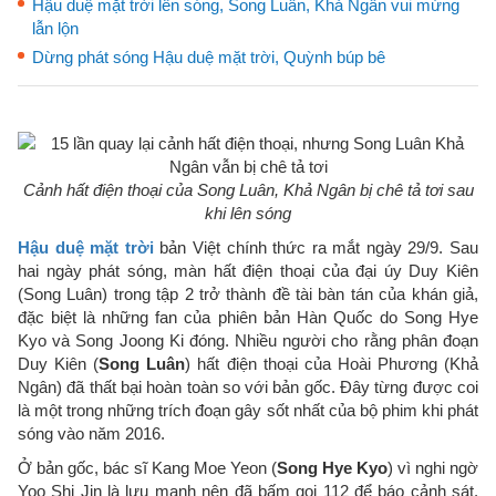
Hậu duệ mặt trời lên sóng, Song Luân, Khả Ngân vui mừng
lẫn lộn
Dừng phát sóng Hậu duệ mặt trời, Quỳnh búp bê
Cảnh hất điện thoại của Song Luân, Khả Ngân bị chê tả tơi sau
khi lên sóng
Hậu duệ mặt trời
bản Việt chính thức ra mắt ngày 29/9. Sau
hai ngày phát sóng, màn hất điện thoại của đại úy Duy Kiên
(Song Luân) trong tập 2 trở thành đề tài bàn tán của khán giả,
đặc biệt là những fan của phiên bản Hàn Quốc do Song Hye
Kyo và Song Joong Ki đóng. Nhiều người cho rằng phân đoạn
Duy Kiên (
Song Luân
) hất điện thoại của Hoài Phương (Khả
Ngân) đã thất bại hoàn toàn so với bản gốc. Đây từng được coi
là một trong những trích đoạn gây sốt nhất của bộ phim khi phát
sóng vào năm 2016.
Ở bản gốc, bác sĩ Kang Moe Yeon (
Song Hye Kyo
) vì nghi ngờ
Yoo Shi Jin là lưu manh nên đã bấm gọi 112 để báo cảnh sát.