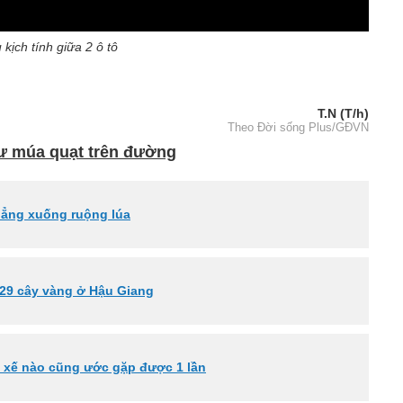
kịch tính giữa 2 ô tô
T.N (T/h)
Theo Đời sống Plus/GĐVN
hư múa quạt trên đường
thẳng xuống ruộng lúa
 129 cây vàng ở Hậu Giang
i xế nào cũng ước gặp được 1 lần