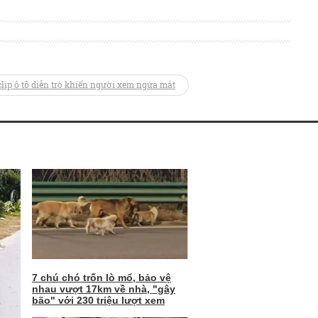
clip ô tô diễn trò khiến người xem ngứa mắt
7 chú chó trốn lò mổ, bảo vệ
nhau vượt 17km về nhà, "gây
bão" với 230 triệu lượt xem