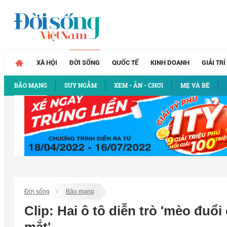
XÃ HỘI
ĐỜI SỐNG
QUỐC TẾ
KINH DOANH
GIẢI TRÍ
BÃO MẠNG
SUY NGẪM
XEM - ĂN - CHƠI
MẸ VÀ BÉ
Đời sống
Bão mạng
Clip: Hai ô tô diễn trò 'mèo đuổ