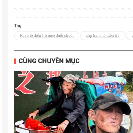
Tag
Hai ô tô diễn trò mèo đuổi chuột
clip hai ô tô diễn trò
CÙNG CHUYÊN MỤC