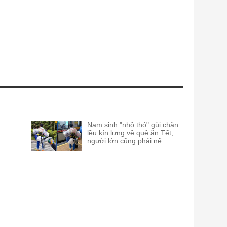
Nam sinh "nhỏ thó" gùi chăn
lều kín lưng về quê ăn Tết,
người lớn cũng phải nể