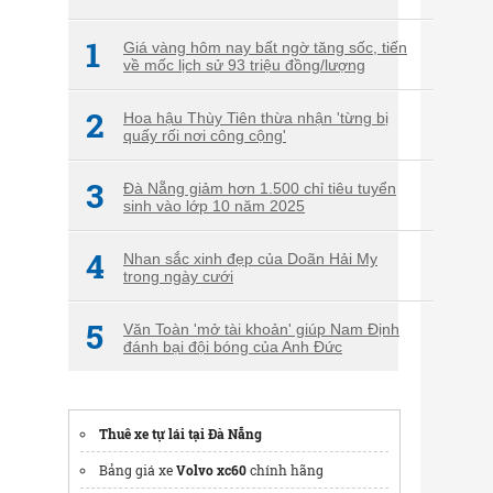
1
Giá vàng hôm nay bất ngờ tăng sốc, tiến
về mốc lịch sử 93 triệu đồng/lượng
2
Hoa hậu Thùy Tiên thừa nhận 'từng bị
quấy rối nơi công cộng'
3
Đà Nẵng giảm hơn 1.500 chỉ tiêu tuyển
sinh vào lớp 10 năm 2025
4
Nhan sắc xinh đẹp của Doãn Hải My
trong ngày cưới
5
Văn Toàn 'mở tài khoản' giúp Nam Định
đánh bại đội bóng của Anh Đức
Thuê xe tự lái tại Đà Nẵng
Bảng giá xe
Volvo xc60
chính hãng