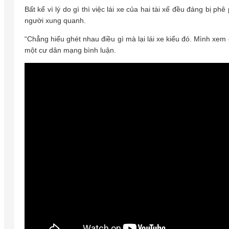
Bất kể vì lý do gì thì việc lái xe của hai tài xế đều đáng bị
người xung quanh.
“Chẳng hiểu ghét nhau điều gì mà lại lái xe kiểu đó. Mình xem
một cư dân mạng bình luận.