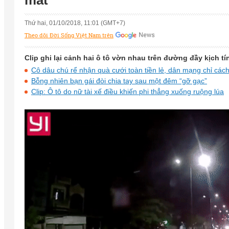
mắt'
Thứ hai, 01/10/2018, 11:01 (GMT+7)
Theo dõi Đời Sống Việt Nam trên
Clip ghi lại cảnh hai ô tô vờn nhau trên đường đầy kịch 
Cô dâu chú rể nhận quà cưới toàn tiền lẻ, dân mạng chỉ các
Bỗng nhiên bạn gái đòi chia tay sau một đêm “gỡ gạc”
Clip: Ô tô do nữ tài xế điều khiến phi thẳng xuống ruộng lúa