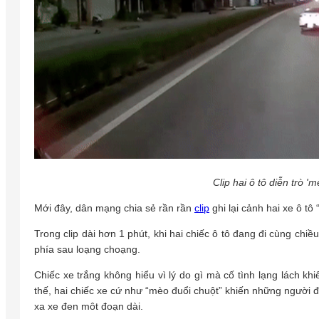
Clip hai ô tô diễn trò '
Mới đây, dân mạng chia sẻ rần rần
clip
ghi lại cảnh hai xe ô tô
Trong clip dài hơn 1 phút, khi hai chiếc ô tô đang đi cùng chiề
phía sau loạng choạng.
Chiếc xe trắng không hiểu vì lý do gì mà cố tình lạng lách k
thế, hai chiếc xe cứ như “mèo đuổi chuột” khiến những người đ
xa xe đen môt đoạn dài.