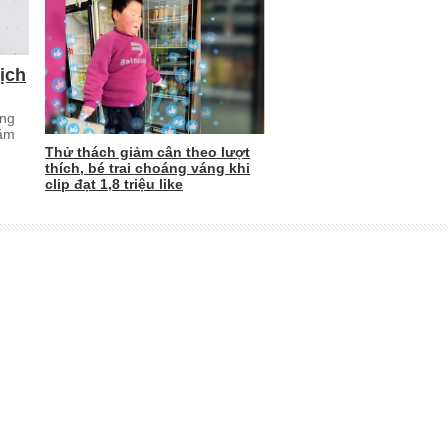
ịch
ung
năm
Thử thách giảm cân theo lượt
thích, bé trai choáng váng khi
clip đạt 1,8 triệu like