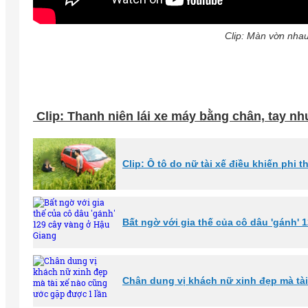
Clip: Màn vờn nhau 
Clip: Thanh niên lái xe máy bằng chân, tay n
Clip: Ô tô do nữ tài xế điều khiến phi 
Bất ngờ với gia thế của cô dâu 'gánh'
Chân dung vị khách nữ xinh đẹp mà tà