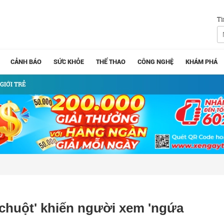
Tì
CẢNH BÁO
SỨC KHỎE
THỂ THAO
CÔNG NGHỆ
KHÁM PHÁ
GIỚI TRẺ
i chuột' khiến người xem 'ngứa