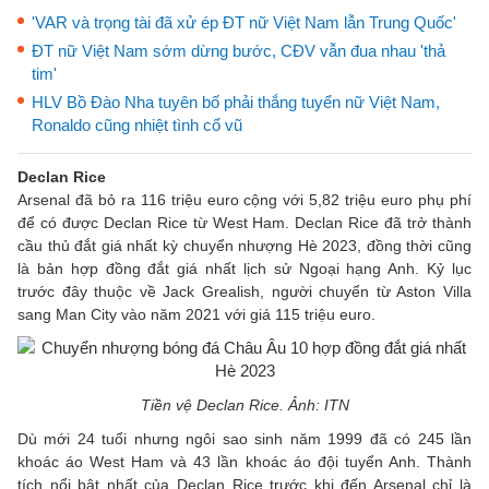
'VAR và trọng tài đã xử ép ĐT nữ Việt Nam lẫn Trung Quốc'
ĐT nữ Việt Nam sớm dừng bước, CĐV vẫn đua nhau 'thả
tim'
HLV Bồ Đào Nha tuyên bố phải thắng tuyển nữ Việt Nam,
Ronaldo cũng nhiệt tình cổ vũ
Declan Rice
Arsenal đã bỏ ra 116 triệu euro cộng với 5,82 triệu euro phụ phí
để có được Declan Rice từ West Ham. Declan Rice đã trở thành
cầu thủ đắt giá nhất kỳ chuyển nhượng Hè 2023, đồng thời cũng
là bản hợp đồng đắt giá nhất lịch sử Ngoại hạng Anh. Kỷ lục
trước đây thuộc về Jack Grealish, người chuyển từ Aston Villa
sang Man City vào năm 2021 với giá 115 triệu euro.
Tiền vệ Declan Rice. Ảnh: ITN
Dù mới 24 tuổi nhưng ngôi sao sinh năm 1999 đã có 245 lần
khoác áo West Ham và 43 lần khoác áo đội tuyển Anh. Thành
tích nổi bật nhất của Declan Rice trước khi đến Arsenal chỉ là