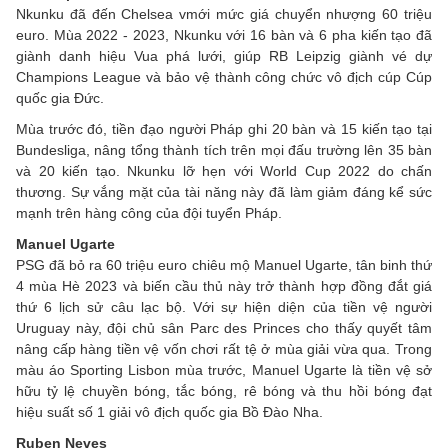
Nkunku đã đến Chelsea vmới mức giá chuyển nhượng 60 triệu
euro. Mùa 2022 - 2023, Nkunku với 16 bàn và 6 pha kiến tạo đã
giành danh hiệu Vua phá lưới, giúp RB Leipzig giành vé dự
Champions League và bảo vệ thành công chức vô địch cúp Cúp
quốc gia Đức.
Mùa trước đó, tiền đạo người Pháp ghi 20 bàn và 15 kiến tạo tại
Bundesliga, nâng tổng thành tích trên mọi đấu trường lên 35 bàn
và 20 kiến tạo. Nkunku lỡ hẹn với World Cup 2022 do chấn
thương. Sự vắng mặt của tài năng này đã làm giảm đáng kể sức
mạnh trên hàng công của đội tuyển Pháp.
Manuel Ugarte
PSG đã bỏ ra 60 triệu euro chiêu mộ Manuel Ugarte, tân binh thứ
4 mùa Hè 2023 và biến cầu thủ này trở thành hợp đồng đắt giá
thứ 6 lịch sử câu lạc bộ. Với sự hiện diện của tiền vệ người
Uruguay này, đội chủ sân Parc des Princes cho thấy quyết tâm
nâng cấp hàng tiền vệ vốn chơi rất tệ ở mùa giải vừa qua. Trong
màu áo Sporting Lisbon mùa trước, Manuel Ugarte là tiền vệ sở
hữu tỷ lệ chuyền bóng, tắc bóng, rê bóng và thu hồi bóng đạt
hiệu suất số 1 giải vô địch quốc gia Bồ Đào Nha.
Ruben Neves