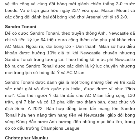
vệ tấn công và cùng đội bóng mới giành chiến thắng 2-0 trước
Leeds. Và ở trận giao hữu ngày 23/7 vừa qua, Mason Mount và
các đồng đội đánh bại đội bóng khó chơi Arsenal với tỷ số 2-0.
Sandro Tonani
Để có được Sandro Tonani, theo truyền thông Anh, Newcastle đã
chi số tiền kỷ lục 64 triệu euro cộng thêm các phụ phí khác cho
AC Milan. Ngoài ra, đội bóng Đỏ - Đen thành Milan sở hữu điều
khoản được hưởng 10% giá trị khi Newcastle chuyển nhượng
Sandro Tonali trong tương lai. Theo thống kê, mức phí Newcastle
bỏ ra cho Sandro Tonali được xác định là kỷ lục chuyển nhượng
mới trong lịch sử bóng đá Ý và AC Milan.
Sandro Tonani được đánh giá là một trong những tiền vệ trẻ xuất
sắc nhất giải vô địch quốc gia Italia, được được ví như “Pirlo
mới”. Cầu thủ người Ý đã thi đấu cho AC Milan tổng cộng 130
trận, ghi 7 bàn và có 13 pha kiến tạo thành bàn, đoạt chức vô
địch Serie A 2022. Bản hợp đồng bom tấn mang tên Sandro
Tonali hứa hẹn nâng tầm hàng tiền vệ Newcastle, giúp đội bóng
vùng Đông Bắc nước Anh hướng đến những mục tiêu lớn, trong
đó có đấu trường Champions League.
Christopher Nkunku