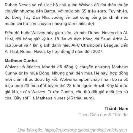
Ruben Neves và câu lạc bộ chủ quản Wolves đã đạt thỏa thuận
chuyển nhượng đến Barca, với mức phí 55 triệu euro. Tuy nhiên,
đội bóng Tây Ban Nha vướng về luật công bằng tài chính nên
muốn chi trả tiền chuyển nhượng làm nhiều đợt.
Điều đó buộc Wolves hủy giao kèo, và bán Ruben Neves cho Al-
Hilal, đội bóng giữ kỷ lục 18 lần vô địch bóng đá Saudi Arbia Ả-
rập Xê-út và 4 lần giành danh hiệu AFC Champions League. Đến
Al-Hilal, Ruben Neves ký hợp đồng 3 năm đến 2027.
Matheus Cunha
Wolves và Atletico Madrid đã đồng ý chuyển nhượng Matheus
Cunha từ kỳ mùa Đông. Nhưng phải đến mùa Hè này, hợp đồng
mới chính thức được ký kết. Wolverhampton chấp nhận bỏ ra 50
triệu euro để mua đứt tuyển thủ 23 tuổi người Brazil. Đây là mức
giá kỉ lục của Wolves. Trước Cunha, cầu thủ đắt giá nhất lịch sử
của “Bầy sói'” là Matheus Nunes (45 triệu euro).
Thành Nam
Theo Giáo dục & Thời đại
Link báo gốc: https://cuocsong.giaoducthoidai.vn/chuyen-