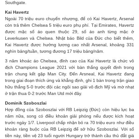
Southgate.
Kai Havertz
Ngoài 70 triệu euro chuyển nhượng, để có Kai Havertz, Arsenal
còn trả thêm Chelsea 5 triệu euro phụ phí. Tại Emirates, Havertz
được mặc số áo quen thuộc 29, số áo anh từng mặc ở
Leverkusen và Chelsea. Nhật báo Bild của Đức cho biết thêm,
Kai Havertz được hưởng lương cao nhất Arsenal, khoảng 331
nghìn bảng/tuần, tương đương 17 triệu bảng/năm.
3 năm khoác áo Chelsea, đỉnh cao của Kai Havertz là chức vô
địch Champions League 2021 với bàn thắng quyết định trong
trận chung kết gặp Man City. Đến Arsneal, Kai Havertz đang
trong giai đoạn thích ứng và khẳng định, ghi 1 bàn trong trận giao
hữu thắng 5-0 trước đội các ngôi sao giải vô địch Mỹ và mờ nhạt
ở trận thua 0-2 trước Man Utd mới đây.
Dominik Szoboszlai
Hợp đồng của Szoboszlai với RB Leipzig (Đức) còn hiệu lực ba
năm nữa, song có điều khoản giải phóng nếu được kích hoạt
trước ngày 1/7. Liverpool chấp nhận bỏ ra 70 triệu euro như điều
khoản ràng buộc của RB Leipzig để sở hữu Szoboszlai. Với số
tiền này, tiền vệ 23 tuổi người Hungary trở thành cầu thủ đắt giá