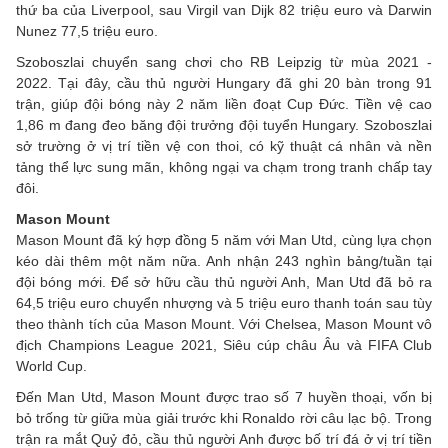
thứ ba của Liverpool, sau Virgil van Dijk 82 triệu euro và Darwin
Nunez 77,5 triệu euro.
Szoboszlai chuyển sang chơi cho RB Leipzig từ mùa 2021 -
2022. Tại đây, cầu thủ người Hungary đã ghi 20 bàn trong 91
trận, giúp đội bóng này 2 năm liền đoạt Cup Đức. Tiền vệ cao
1,86 m đang đeo băng đội trưởng đội tuyển Hungary. Szoboszlai
sở trường ở vị trí tiền vệ con thoi, có kỹ thuật cá nhân và nền
tảng thể lực sung mãn, không ngại va chạm trong tranh chấp tay
đôi.
Mason Mount
Mason Mount đã ký hợp đồng 5 năm với Man Utd, cùng lựa chọn
kéo dài thêm một năm nữa. Anh nhận 243 nghìn bảng/tuần tại
đội bóng mới. Để sở hữu cầu thủ người Anh, Man Utd đã bỏ ra
64,5 triệu euro chuyển nhượng và 5 triệu euro thanh toán sau tùy
theo thành tích của Mason Mount. Với Chelsea, Mason Mount vô
địch Champions League 2021, Siêu cúp châu Âu và FIFA Club
World Cup.
Đến Man Utd, Mason Mount được trao số 7 huyền thoại, vốn bị
bỏ trống từ giữa mùa giải trước khi Ronaldo rời câu lạc bộ. Trong
trận ra mắt Quỷ đỏ, cầu thủ người Anh được bố trí đá ở vị trí tiền