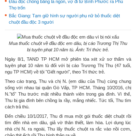
Đầu độc chồng bằng lá ngón, vợ đi từ Bình Phước ra Phú
Thọ trốn
Bắc Giang: Tạm giữ hình sự người phụ nữ bỏ thuốc diệt
chuột đầu độc 3 người
Mua thuốc chuột về đầu độc em dâu, bị cáo Trương Thị Thu
bị tuyên phạt 10 năm tù. Ảnh: Trí thức trẻ.
Ngày 8/1, TAND TP HCM mở phiên tòa xét xử sơ thẩm và
tuyên phạt 10 năm tù đối với bị cáo Trương Thị Thu (47 tuổi,
ngụ TP HCM) về tội "Giết người", theo Trí thức trẻ.
Theo cáo trạng, Thu và chị N. (em dâu của Thu) cùng chung
sống với nhau tại quận Gò Vấp, TP HCM. Tháng 10/2016, chị
N."tố" Thu trước mặt nhiều thành viên trong gia đình. Vì thế,
Thu bị gia đình bên chồng la rầy, mắng nhiếc. Tức tối, Thu tìm
cách trả thù.
Đến chiều 10/1/2017, Thu đi mua một gói thuốc diệt chuột rồi
tìm đến nhà em dâu, giả vờ thân thiết, làm hòa. Lợi dụng lúc
nhà chị N. ra ngoài, Thu lấy thuốc chuột ra rắc vào nồi cơm,
chảo thịt ếch rồi Thu bình thản ra về.