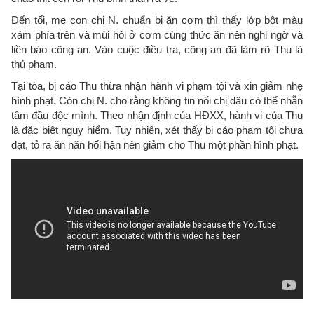
Đến tối, mẹ con chị N. chuẩn bị ăn cơm thì thấy lớp bột màu
xám phía trên và mùi hôi ở cơm cùng thức ăn nên nghi ngờ và
liền báo công an. Vào cuộc điều tra, công an đã làm rõ Thu là
thủ phạm.
Tại tòa, bị cáo Thu thừa nhận hành vi phạm tội và xin giảm nhẹ
hình phạt. Còn chị N. cho rằng không tin nổi chị dâu có thể nhẫn
tâm đầu độc mình. Theo nhận định của HĐXX, hành vi của Thu
là đặc biệt nguy hiểm. Tuy nhiên, xét thấy bị cáo phạm tội chưa
đạt, tỏ ra ăn năn hối hận nên giảm cho Thu một phần hình phạt.