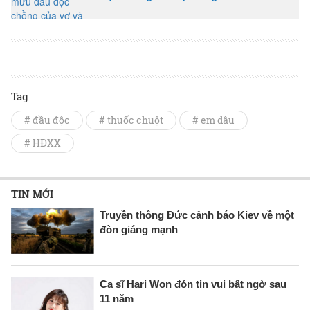
Tag
# đầu độc
# thuốc chuột
# em dâu
# HĐXX
TIN MỚI
Truyền thông Đức cảnh báo Kiev về một
đòn giáng mạnh
Ca sĩ Hari Won đón tin vui bất ngờ sau
11 năm