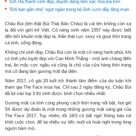
10X Hà thành xinh đẹp, duyên dáng bên sắc hoa loa kèn
"Đôi bạn gần nhà" ngọt ngào trong bộ ảnh cưới đầy lãng mạn
Châu Bùi (tên thật Bùi Thái Bảo Châu) là cái tên không còn xa
lạ đối với giới trẻ Việt. Cô nàng sinh năm 1997 này được biết
đến bởi khuôn mặt đẹp lạ, thần thái cực sexy và gout thời trang
cá tính, sống động.
Không chỉ xinh đẹp, Châu Bùi còn là một cô nàng hạnh phúc khi
có tình yêu tuyệt đẹp với Cao Minh Thắng - một anh chàng điển
trai, ăn mặc cực ngầu và cũng là chủ của cửa hàng thời trang
mà cô đang làm gương mặt đại diện.
Năm 2017, cô gái 20 tuổi trở thành tâm điểm của dư luận khi
tham gia The Face mùa hai. Chỉ sau 2 ngày đăng ký, Châu Bùi
đã lọt vào top 3 thí sinh được bình chọn nhiều nhất.
Gương mặt cá tính cùng phong cách thời trang nổi bật, hot girl
9X được dự đoán là một trong những gương mặt sáng giá của
The Face 2017. Tuy nhiên, tối 18/3 cô bất ngờ thông báo rút
khỏi cuộc chơi, để lại nhiều sự tiếc nuối và hoài nghi trong lòng
người hâm mộ.