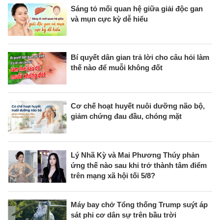
Sáng tỏ mối quan hệ giữa giải độc gan
và mụn cực kỳ dễ hiểu
Bí quyết dân gian trả lời cho câu hỏi làm
thế nào để muỗi không đốt
Cơ chế hoạt huyết nuôi dưỡng não bộ,
giảm chứng đau đầu, chóng mặt
Lý Nhã Kỳ và Mai Phương Thúy phản
ứng thế nào sau khi trở thành tâm điểm
trên mạng xã hội tối 5/8?
Máy bay chở Tổng thống Trump suýt áp
sát phi cơ dân sự trên bầu trời