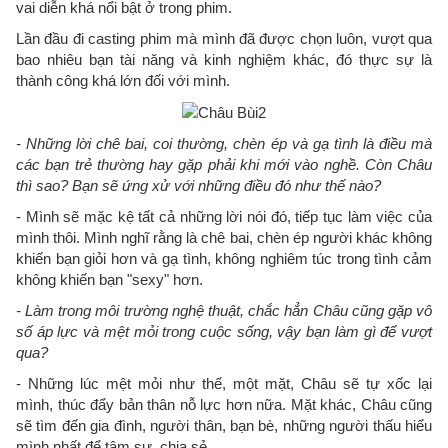
vai diễn khá nổi bật ở trong phim.
Lần đầu đi casting phim mà mình đã được chọn luôn, vượt qua
bao nhiêu bạn tài năng và kinh nghiệm khác, đó thực sự là
thành công khá lớn đối với mình.
- Những lời chê bai, coi thường, chèn ép và gạ tình là điều mà
các bạn trẻ thường hay gặp phải khi mới vào nghề. Còn Châu
thì sao? Bạn sẽ ứng xử với những điều đó như thế nào?
- Mình sẽ mặc kệ tất cả những lời nói đó, tiếp tục làm việc của
mình thôi. Mình nghĩ rằng là chê bai, chèn ép người khác không
khiến bạn giỏi hơn và gạ tình, không nghiêm túc trong tình cảm
không khiến bạn "sexy" hơn.
- Làm trong môi trường nghệ thuật, chắc hẳn Châu cũng gặp vô
số áp lực và mệt mỏi trong cuộc sống, vậy bạn làm gì để vượt
qua?
- Những lúc mệt mỏi như thế, một mặt, Châu sẽ tự xốc lại
mình, thúc đẩy bản thân nỗ lực hơn nữa. Mặt khác, Châu cũng
sẽ tìm đến gia đình, người thân, bạn bè, những người thấu hiểu
mình nhất để tâm sự, chia sẻ.