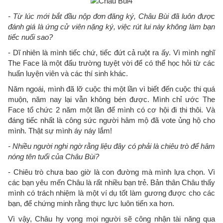
- Từ lúc mới bắt đầu nộp đơn đăng ký, Châu Bùi đã luôn được
đánh giá là ứng cử viên nặng ký, việc rút lui này không làm bạn
tiếc nuối sao?
- Dĩ nhiên là mình tiếc chứ, tiếc đứt cả ruột ra ấy. Vì mình nghĩ
The Face là một đấu trường tuyệt vời để có thể học hỏi từ các
huấn luyện viên và các thí sinh khác.
Năm ngoái, mình đã lỡ cuộc thi một lần vì biết đến cuộc thi quá
muộn, năm nay lại vẫn không bén được. Mình chỉ ước The
Face tổ chức 2 năm một lần để mình có cơ hội đi thi thôi. Và
đáng tiếc nhất là công sức người hâm mộ đã vote ủng hộ cho
mình. Thật sự mình áy náy lắm!
- Nhiều người nghi ngờ rằng liệu đây có phải là chiêu trò để hâm
nóng tên tuổi của Châu Bùi?
- Chiêu trò chưa bao giờ là con đường mà mình lựa chọn. Vì
các bạn yêu mến Châu là rất nhiều bạn trẻ. Bản thân Châu thấy
mình có trách nhiệm là một ví dụ tốt làm gương được cho các
bạn, để chứng minh rằng thực lực luôn tiến xa hơn.
Vì vậy, Châu hy vọng mọi người sẽ công nhận tài năng qua