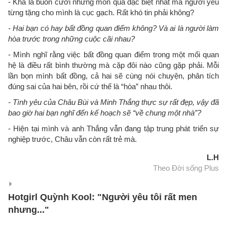
- Khá là buồn cười nhưng món quà đặc biệt nhất mà người yêu
từng tặng cho mình là cục gạch. Rất khó tin phải không?
- Hai bạn có hay bất đồng quan điểm không? Và ai là người làm
hòa trước trong những cuộc cãi nhau?
- Mình nghĩ rằng việc bất đồng quan điểm trong một mối quan
hệ là điều rất bình thường mà cặp đôi nào cũng gặp phải. Mỗi
lần bọn mình bất đồng, cả hai sẽ cùng nói chuyện, phân tích
đúng sai của hai bên, rồi cứ thế là “hòa” nhau thôi.
- Tình yêu của Châu Bùi và Minh Thắng thực sự rất đẹp, vậy đã
bao giờ hai bạn nghĩ đến kế hoạch sẽ “về chung một nhà”?
- Hiện tại mình và anh Thắng vẫn đang tập trung phát triển sự
nghiệp trước, Châu vẫn còn rất trẻ mà.
L.H
Theo Đời sống Plus
Hotgirl Quỳnh Kool: "Người yêu tôi rất men
nhưng..."