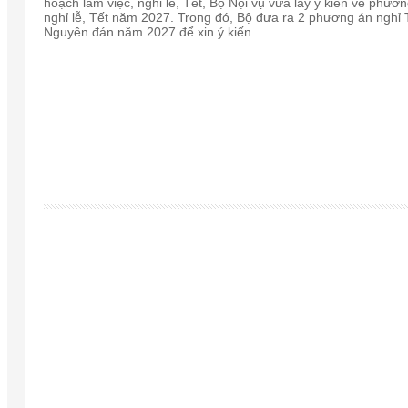
hoạch làm việc, nghỉ lễ, Tết, Bộ Nội vụ vừa lấy ý kiến về phươ
nghỉ lễ, Tết năm 2027. Trong đó, Bộ đưa ra 2 phương án nghỉ 
Nguyên đán năm 2027 để xin ý kiến.