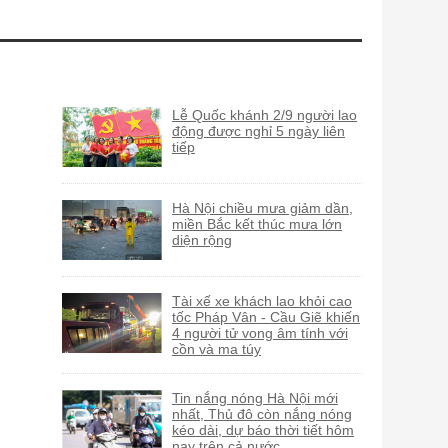
Lễ Quốc khánh 2/9 người lao
động được nghỉ 5 ngày liên
tiếp
Hà Nội chiều mưa giảm dần,
miền Bắc kết thúc mưa lớn
diện rộng
Tài xế xe khách lao khỏi cao
tốc Pháp Vân - Cầu Giẽ khiến
4 người tử vong âm tính với
cồn và ma túy
Tin nắng nóng Hà Nội mới
nhất, Thủ đô còn nắng nóng
kéo dài, dự báo thời tiết hôm
nay trên cả nước