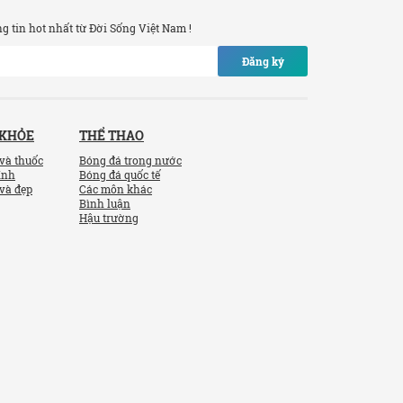
 tin hot nhất từ Đời Sống Việt Nam !
Đăng ký
 KHỎE
THỂ THAO
và thuốc
Bóng đá trong nước
ính
Bóng đá quốc tế
và đẹp
Các môn khác
Bình luận
Hậu trường