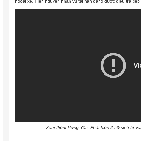
ngoài xe. Hiện nguyên nhân vụ tai nạn đang được điều tra tiếp 
Xem thêm
Hưng Yên: Phát hiện 2 nữ sinh tử von