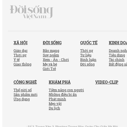
XÃ HỘI
ĐỜI SỐNG
QUỐC TẾ
KINH D
Giáo dục
Bão mạng
Thời sự
Doanh ngh
Thời sự
Suy ngẫm
Tư liệu
Tiêu dùng
Y tế
Xem - Ăn - Chơi
Bình luận
Tài chính
Giao thông
Mẹ và bé
Đời sống
Bất động s
Giới Trẻ
CÔNG NGHỆ
KHÁM PHÁ
VIDEO-CLIP
Thế giới số
Tiềm năng con người
Sản phẩm mới
Những điều bí ẩn
Ứng dụng
Phát minh
Mẹo vặt
Du lịch
:
Số 3, Trung Yên 3, Phường Trung Hòa, Quận Cầu Giấy, Hà Nội