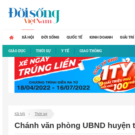
XÃ HỘI
ĐỜI SỐNG
QUỐC TẾ
KINH DOANH
GIẢI TRÍ
GIÁO DỤC
THỜI SỰ
Y TẾ
GIAO THÔNG
Xã hội
Thời sự
Chánh văn phòng UBND huyện tử