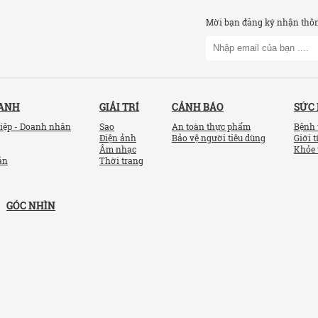
Mời bạn đăng ký nhận thông
OANH
GIẢI TRÍ
CẢNH BÁO
SỨC
iệp - Doanh nhân
Sao
An toàn thực phẩm
Bệnh 
Điện ảnh
Bảo vệ người tiêu dùng
Giới t
Âm nhạc
Khỏe 
ản
Thời trang
GÓC NHÌN