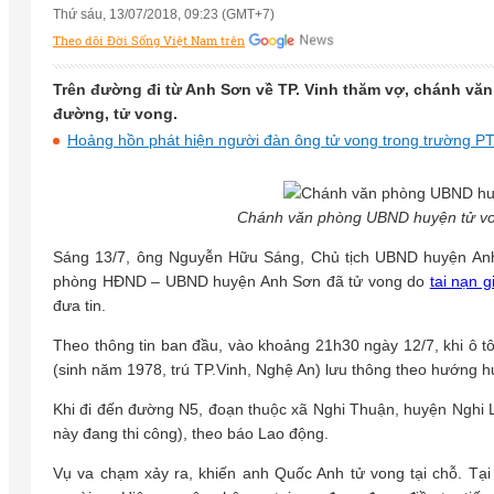
Thứ sáu, 13/07/2018, 09:23 (GMT+7)
Theo dõi Đời Sống Việt Nam trên
Trên đường đi từ Anh Sơn về TP. Vinh thăm vợ, chánh 
đường, tử vong.
Hoảng hồn phát hiện người đàn ông tử vong trong trường P
Chánh văn phòng UBND huyện tử von
Sáng 13/7, ông Nguyễn Hữu Sáng, Chủ tịch UBND huyện An
phòng HĐND – UBND huyện Anh Sơn đã tử vong do
tai nạn g
đưa tin.
Theo thông tin ban đầu, vào khoảng 21h30 ngày 12/7, khi ô 
(sinh năm 1978, trú TP.Vinh, Nghệ An) lưu thông theo hướng 
Khi đi đến đường N5, đoạn thuộc xã Nghi Thuận, huyện Nghi
này đang thi công), theo báo Lao động.
Vụ va chạm xảy ra, khiến anh Quốc Anh tử vong tại chỗ. Tại