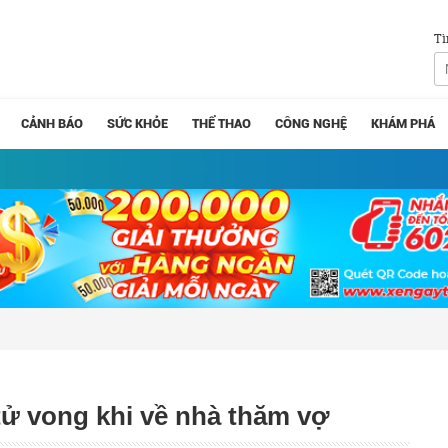
Tì
CẢNH BÁO
SỨC KHỎE
THỂ THAO
CÔNG NGHỆ
KHÁM PHÁ
 vong khi về nhà thăm vợ