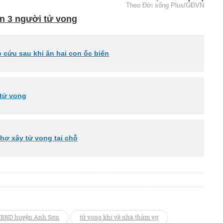
Theo Đời sống Plus/GĐVN
ến 3 người tử vong
 cứu sau khi ăn hai con ốc biển
 tử vong
thợ xây tử vong tại chỗ
UBND huyện Anh Sơn
tử vong khi về nhà thăm vợ