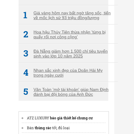
1
Giá vàng hôm nay bất ngờ tăng sốc, tiến
về mốc lịch sử 93 triệu đồng/lượng
2
Hoa hậu Thùy Tiên thừa nhận 'từng bị
quấy rối nơi công cộng'
3
Đà Nẵng giảm hơn 1.500 chỉ tiêu tuyển
sinh vào lớp 10 năm 2025
4
Nhan sắc xinh đẹp của Doãn Hải My
trong ngày cưới
5
Văn Toàn 'mở tài khoản' giúp Nam Định
đánh bại đội bóng của Anh Đức
ATZ LUXURY
báo giá thiết kế chung cư
Bán
thùng rác
tốt, đủ loại