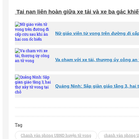
Tai nạn liên hoàn giữa xe tải và xe ba gác khi
Nữ giáo viên tử vong trên đường đi cấp
Va chạm với xe tải, thượng úy công an
Quảng Ninh: Sập giàn giáo tầng 3, hai 
Tag
Chánh văn phòng UBND huyện tử vong
chánh văn phòng 