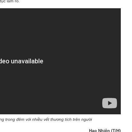
tục làm rõ.
g trong đêm với nhiều vết thương tích trên người​
Hạo Nhiên (T/H)