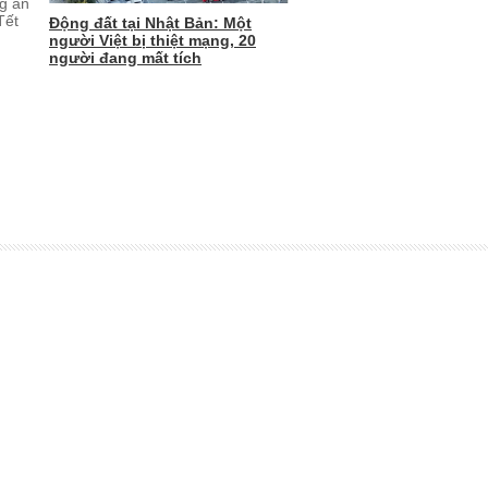
ng án
Tết
Động đất tại Nhật Bản: Một
người Việt bị thiệt mạng, 20
người đang mất tích