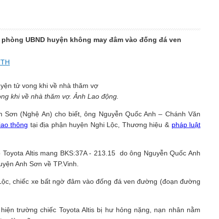
văn phòng UBND huyện không may đâm vào đống đá ven
TTH
g khi về nhà thăm vợ. Ảnh Lao động.
h Sơn (Nghệ An) cho biết, ông Nguyễn Quốc Anh – Chánh Văn
iao thông
tại địa phận huyện Nghi Lộc, Thương hiệu &
pháp luật
tô Toyota Altis mang BKS:37A - 213.15 do ông Nguyễn Quốc Anh
huyện Anh Sơn về TP.Vinh.
 Lộc, chiếc xe bất ngờ đâm vào đống đá ven đường (đoạn đường
 hiện trường chiếc Toyota Altis bị hư hỏng nặng, nạn nhân nằm