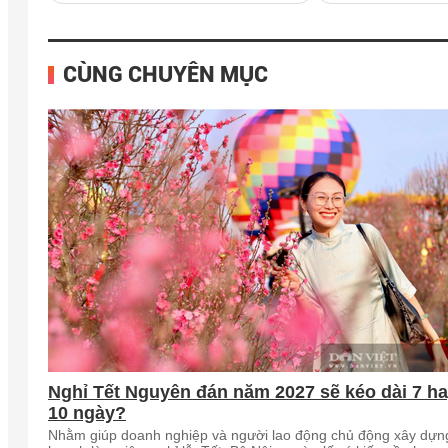
CÙNG CHUYÊN MỤC
Nghỉ Tết Nguyên đán năm 2027 sẽ kéo dài 7 h
10 ngày?
Nhằm giúp doanh nghiệp và người lao động chủ động xây dựn