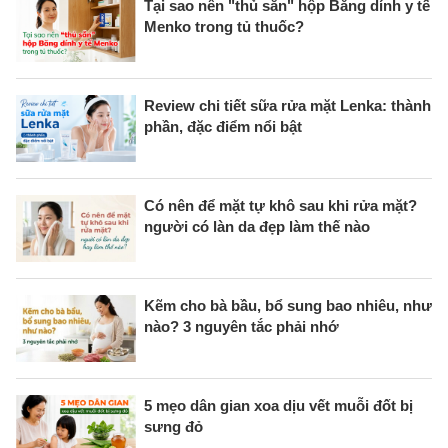
Tại sao nên "thủ sẵn" hộp Băng dính y tế
Menko trong tủ thuốc?
Review chi tiết sữa rửa mặt Lenka: thành
phần, đặc điểm nổi bật
Có nên để mặt tự khô sau khi rửa mặt?
người có làn da đẹp làm thế nào
Kẽm cho bà bầu, bổ sung bao nhiêu, như
nào? 3 nguyên tắc phải nhớ
5 mẹo dân gian xoa dịu vết muỗi đốt bị
sưng đỏ