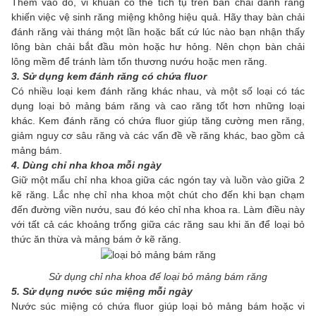
Thêm vào đó, vi khuẩn có thể tích tụ trên bàn chải đánh răng
khiến việc vệ sinh răng miệng không hiệu quả. Hãy thay bàn chải
đánh răng vài tháng một lần hoặc bất cứ lúc nào bạn nhận thấy
lông bàn chải bắt đầu mòn hoặc hư hỏng. Nên chọn bàn chải
lông mềm để tránh làm tổn thương nướu hoặc men răng.
3. Sử dụng kem đánh răng có chứa fluor
Có nhiều loại kem đánh răng khác nhau, và một số loại có tác
dụng loại bỏ mảng bám răng và cao răng tốt hơn những loại
khác. Kem đánh răng có chứa fluor giúp tăng cường men răng,
giảm nguy cơ sâu răng và các vấn đề về răng khác, bao gồm cả
mảng bám.
4. Dùng chỉ nha khoa mỗi ngày
Giữ một mẩu chỉ nha khoa giữa các ngón tay và luồn vào giữa 2
kẽ răng. Lắc nhẹ chỉ nha khoa một chút cho đến khi bạn chạm
đến đường viền nướu, sau đó kéo chỉ nha khoa ra. Làm điều này
với tất cả các khoảng trống giữa các răng sau khi ăn để loại bỏ
thức ăn thừa và mảng bám ở kẽ răng.
Sử dụng chỉ nha khoa để loại bỏ mảng bám răng
5. Sử dụng nước súc miệng mỗi ngày
Nước súc miệng có chứa fluor giúp loại bỏ mảng bám hoặc vi