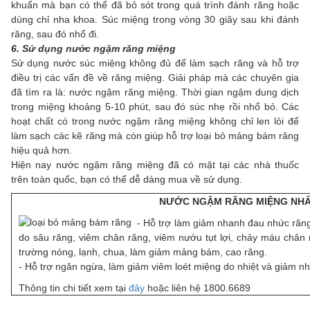
khuẩn mà bạn có thể đã bỏ sót trong quá trình đánh răng hoặc
dùng chỉ nha khoa. Súc miệng trong vòng 30 giây sau khi đánh
răng, sau đó nhổ đi.
6. Sử dụng nước ngậm răng miệng
Sử dụng nước súc miệng không đủ để làm sạch răng và hỗ trợ
điều trị các vấn đề về răng miệng. Giải pháp mà các chuyên gia
đã tìm ra là: nước ngậm răng miệng. Thời gian ngậm dung dịch
trong miệng khoảng 5-10 phút, sau đó súc nhẹ rồi nhổ bỏ. Các
hoạt chất có trong nước ngậm răng miệng không chỉ len lỏi để
làm sạch các kẽ răng mà còn giúp hỗ trợ loại bỏ mảng bám răng
hiệu quả hơn.
Hiện nay nước ngậm răng miệng đã có mặt tại các nhà thuốc
trên toàn quốc, bạn có thể dễ dàng mua về sử dụng.
NƯỚC NGẬM RĂNG MIỆNG NHẤ
- Hỗ trợ làm giảm nhanh đau nhức răng,
do sâu răng, viêm chân răng, viêm nướu tụt lợi, chảy máu chân r
trường nóng, lạnh, chua, làm giảm mảng bám, cao răng.
- Hỗ trợ ngăn ngừa, làm giảm viêm loét miệng do nhiệt và giảm nh
Thông tin chi tiết xem tại
đây
hoặc liên hệ 1800.6689