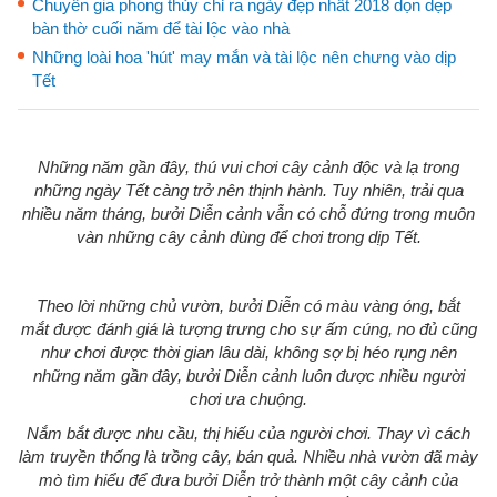
Chuyên gia phong thủy chỉ ra ngày đẹp nhất 2018 dọn dẹp
bàn thờ cuối năm để tài lộc vào nhà
Những loài hoa 'hút' may mắn và tài lộc nên chưng vào dịp
Tết
Những năm gần đây, thú vui chơi cây cảnh độc và lạ trong
những ngày Tết càng trở nên thịnh hành. Tuy nhiên, trải qua
nhiều năm tháng, bưởi Diễn cảnh vẫn có chỗ đứng trong muôn
vàn những cây cảnh dùng để chơi trong dịp Tết.
Theo lời những chủ vườn, bưởi Diễn có màu vàng óng, bắt
mắt được đánh giá là tượng trưng cho sự ấm cúng, no đủ cũng
như chơi được thời gian lâu dài, không sợ bị héo rụng nên
những năm gần đây, bưởi Diễn cảnh luôn được nhiều người
chơi ưa chuộng.
Nắm bắt được nhu cầu, thị hiếu của người chơi. Thay vì cách
làm truyền thống là trồng cây, bán quả. Nhiều nhà vườn đã mày
mò tìm hiểu để đưa bưởi Diễn trở thành một cây cảnh của