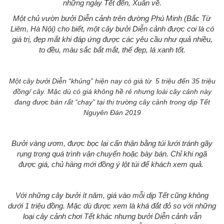
những ngày Tết đến, Xuân về.
Một chủ vườn bưởi Diễn cảnh trên đường Phú Minh (Bắc Từ
Liêm, Hà Nội) cho biết, một cây bưởi Diễn cảnh được coi là có
giá trị, đẹp mắt khi đáp ứng được các yêu cầu như quả nhiều,
to đều, màu sắc bắt mắt, thế đẹp, lá xanh tốt.
Một cây bưởi Diễn “khủng” hiện nay có giá từ 5 triệu đến 35 triệu
đồng/ cây. Mặc dù có giá không hề rẻ nhưng loài cây cảnh này
đang được bán rất “chạy” tại thị trường cây cảnh trong dịp Tết
Nguyên Đán 2019
Bưởi vàng ươm, được bọc lại cẩn thận bằng túi lưới tránh gãy
rụng trong quá trình vận chuyển hoặc bày bán. Chỉ khi ngã
được giá, chủ hàng mới đồng ý lột túi để khách xem quả.
Với những cây bưởi ít năm, giá vào mỗi dịp Tết cũng không
dưới 1 triệu đồng. Mặc dù được xem là khá đắt đỏ so với những
loại cây cảnh chơi Tết khác nhưng bưởi Diễn cảnh vẫn