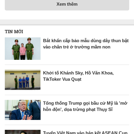
Xem thêm
TIN MỚI
Bắt khẩn cấp bảo mẫu dùng dây thun bật
vào chân trẻ ở trường mầm non
Khởi tố Khánh Sky, Hồ Văn Khoa,
TikToker Vua Quạt
Tổng thống Trump gọi bầu cử Mỹ là 'mớ
hỗn độn', dọa trừng phạt Thụy Sĩ
Tuyển Việt Nam vào bán kết ASEAN Cup