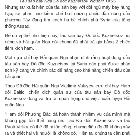
Tàu sân bay Nga Đô đốc Kuznetsov. Nguồn: TASS
Nhưng sự xuất hiện của tàu sân bay với đội ngũ máy bay hùng
hậu, sẽ phần nào kiềm chế bớt những chiếc đầu nóng của
phương Tây đang tìm cách hạ bệ chính phủ Syria của tổng
thống Assad.
Để có vị thế như hiện nay, tàu sân bay Đô đốc Kuznetsov nói
riêng và hải quân Nga nói chung đã phải trả giá bằng 2 chiếc
tiêm kích hạm.
Một cựu chỉ huy Hải quân Nga nhận định rằng hoạt động của
tàu sân bay Đô đốc Kuznetsov tại Syria cần phải được phân
tích kỹ càng và chính xác để nâng cao khả năng chiến đấu của
hải quân.
Theo Đô đốc Hải quân Nga Vladimir Valuyev, cựu chỉ huy Hạm
đội Baltic, chiến dịch quân sự của tàu sân bay Đô đốc
Kuznetsov đóng vai trò rất quan trọng cho việc huấn luyện Hải
quân Nga.
“Hạm đội Phương Bắc đã hoàn thành nhiệm vụ của mình mà
không gặp tổn thất nặng nề. Tàu Đô đốc Kuznetsov và tàu
Pyotr Veliky có thể đã bị tấn công, nhưng điều đó đã không xảy
ra và thiệt hại về người là không có. Hiện tại chúng ta cần phải