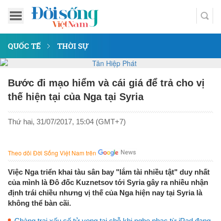
QUỐC TẾ
THỜI SỰ
Bước đi mạo hiểm và cái giá để trả cho vị
thế hiện tại của Nga tại Syria
Thứ hai, 31/07/2017, 15:04 (GMT+7)
Theo dõi Đời Sống Việt Nam trên
Việc Nga triển khai tàu sân bay "lắm tài nhiều tật" duy nhất
của mình là Đô đốc Kuznetsov tới Syria gây ra nhiều nhận
định trái chiều nhưng vị thế của Nga hiện nay tại Syria là
không thể bàn cãi.
Chàng trai xấu số tử vong tại chỗ khi nghe nhạc từ iPad đang