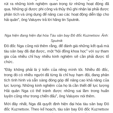
rút ra những kinh nghiệm quan trọng từ những hoạt động đã
qua. Những gì được phi công và thủy thủ ghi nhận lại phải được
phân tích và ứng dụng để nâng cao các hoạt động diễn tập cho
hải quân”, ông Valuyev trả lời hãng tin Sputnik.
Nga hiện đang hiện đại hóa Tàu sân bay Đô đốc Kuznetsov. Ảnh:
Sputnik
Đô đốc Nga cũng nói thêm rằng, để đánh giá những kết quả mà
tàu sân bay đã đạt được, một “hội đồng khoa học” với sự tham
gia của nhiều chỉ huy nhiều kinh nghiệm sẽ cần phải được tổ
chức.
“Đây không phải là ý kiến của riêng mình tôi. Nhiều đô đốc,
trong đó có nhiều người đã từng là chỉ huy hạm đội, đang phân
tích tình hình và sẵn sàng đóng góp để nâng cao khả năng của
lực lượng. Những kinh nghiệm của họ là cần thiết để lực lượng
Hải quân Nga có thể tránh được những sai lầm trong huấn
luyện cũng như trong chiến đấu”, ông Valuyev nói thêm.
Mới đây nhất, Nga đã quyết định hiện đại hóa tàu sân bay Đô
đốc Kuznetsov. Theo kế hoạch, tàu sân bay Đô đốc Kuznetsov