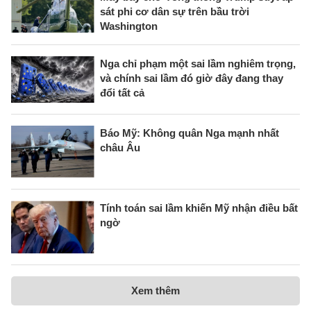
sát phi cơ dân sự trên bầu trời
Washington
Nga chỉ phạm một sai lầm nghiêm trọng,
và chính sai lầm đó giờ đây đang thay
đổi tất cả
Báo Mỹ: Không quân Nga mạnh nhất
châu Âu
Tính toán sai lầm khiến Mỹ nhận điều bất
ngờ
Xem thêm