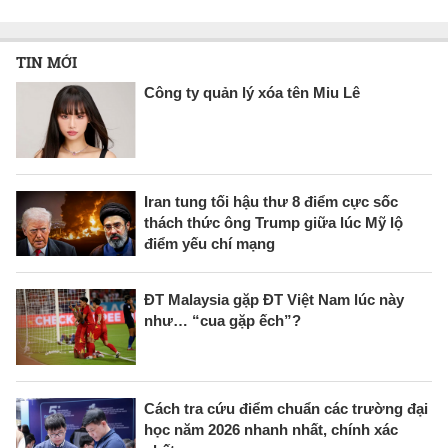
TIN MỚI
Công ty quản lý xóa tên Miu Lê
Iran tung tối hậu thư 8 điểm cực sốc
thách thức ông Trump giữa lúc Mỹ lộ
điểm yếu chí mạng
ĐT Malaysia gặp ĐT Việt Nam lúc này
như… “cua gặp ếch”?
Cách tra cứu điểm chuẩn các trường đại
học năm 2026 nhanh nhất, chính xác