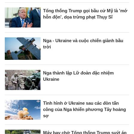
Tổng thống Trump gọi bầu cử Mỹ là 'mớ
hỗn độn', dọa trừng phạt Thụy Sĩ
Nga - Ukraine và cuộc chiến giành bầu
trời
Nga thành lập Lữ đoàn đặc nhiệm
Ukraine
Tình hình ở Ukraine sau các đòn tấn
công của Nga khiến phương Tây hoảng
sợ
Máy bay chở Tổng thống Trump suýt áp