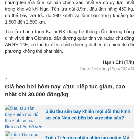
những tên lửa tầm xa bắn chính xác nhất và có uy lực nhất
trong kho vũ khí Nga. Tên lửa dài 8,9m, đầu đạn nặng 450 kg,
có thể bay với tốc độ 980 km/h và tầm bắn trong khoảng từ
1.500 đến 2.500 km.
Tên lửa hành trình Kalibr-NK dùng hệ thống dẫn đường bằng
định vị vệ tinh Glonass, dẫn đường quán tính và radar chủ động
ARGS-14E, có thể tự điều chỉnh đường đi theo địa hình để đối
phương không thể phát hiện.
Hạnh Chi (T/h)
Theo Đời sống Plus/GĐVN
Giá heo hơi hôm nay 7/10: Tiếp tục giảm, cao
nhất chỉ 30.000 đồng/kg
Siêu tàu sân bay khiến mọi đối thủ kinh
sợ của Nga có bên bờ vực phá sản?
Triều Tiên dọa nhấn chìm tàu ngầm Mỹ,