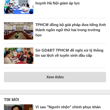
huynh Hà Nội giảm áp lực
TPHCM đồng bộ giải pháp đưa tiếng Anh
thành ngôn ngữ thứ hai trong trường
học
Sở GD&ĐT TPHCM đề nghị xử lý thông
tin sai lệch về tuyển sinh đầu cấp
Xem thêm
TIN MỚI
Vì sao "Người nhện" chinh phục khán