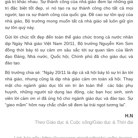
giá trị khác nhau. Sự thành công của nhà giáo đem lại những giá
trị đặc biệt tốt đẹp, vì nó tạo ra sự thành công cho tất cả mọi
người, tạo ra sự thành công của quốc gia. Đề cao sự tôn quý của
nhà giáo, Bộ trưởng mong muốn tất cả nhà giáo sẽ luôn giữ gìn
sự tôn quý này.
Gửi lời chúc tốt đẹp đến toàn thể giáo chức trong cả nước nhân
dịp Ngày Nhà giáo Việt Nam 20/11, Bộ trưởng Nguyễn Kim Sơn
đồng thời bày tỏ sự cảm ơn sâu sắc tới sự quan tâm của lãnh
đạo Đảng, Nhà nước, Quốc hội, Chính phủ đã cho giáo dục và
đào tạo.
Bộ trưởng chia sẻ: “Ngày 20/11 là dịp cả xã hội bày tỏ sự tri ân tới
nhà giáo, nhưng cũng là dịp nhà giáo cảm ơn toàn xã hội. Thay
mặt cho ngành giáo dục tôi xin tri ân toàn thể các bậc phụ
huynh, những người sử dụng lao động, các bạn học sinh, sinh
viên lời cảm ơn vì đã ủng hộ cho ngành giáo dục và đào tạo. Sự
“gieo mầm” hôm nay chắc chắn sẽ đem lại trái ngọt tương lai”.
H.N
Theo Giáo dục & Cuộc sống/Giáo dục & Thời đại
Link báo gốc: https://cuocsong.giaoducthoidai.vn/bo-truong-