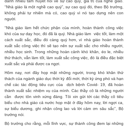
dành nhiều tâm huyết nói về sự cao quý, giá trị của nghề giáo.
“Nhà giáo là một nghề cao quý”, sự cao quý đó, theo Bộ trưởng,
không phải tự nhiên mà có, cao quý vì nó tạo dựng nên con
người.
“Nhà giáo làm hết chức phận của mình, hoàn thành công việc
khó của sự dạy học, đó đã là quý. Nhà giáo làm việc tốt, làm một
cách xuất sắc, điều đó càng quý hơn, vì nhà giáo hoàn thành
xuất sắc công việc thì sẽ tạo nên sự xuất sắc cho nhiều người,
nhiều học sinh. Trong những hoàn cảnh khó khăn, éo le, nhiều
thử thách, vẫn làm tốt, làm xuất sắc công việc, đó là điều đặc biệt
xuất sắc và phải được ca ngợi.
Hôm nay, nơi đây họp mặt những người, trong khó khăn thử
thách của ngành giáo dục thời kỳ đổi mới, thời kỳ ứng phó và hạn
chế các tác động tiêu cực của dịch bệnh Covid- 19, đã hoàn
thành xuất sắc nhiệm vụ của mình. Các thầy cô là những người
cần được tôn vinh xứng đáng. Tôi xin gửi tới các thầy cô tiêu
biểu cho nhà giáo cả nước họp mặt ở đây hôm nay, lời ngợi ca,
sự biểu dương, ghi nhận công lao và lời cảm ơn sâu sắc”, Bộ
trưởng nói.
Bộ trưởng cho rằng, mỗi lĩnh vực, sự thành công đem lại những