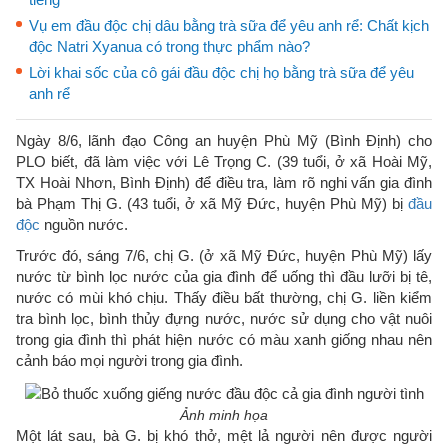
Vụ em đầu độc chị dâu bằng trà sữa để yêu anh rể: Chất kịch
độc Natri Xyanua có trong thực phẩm nào?
Lời khai sốc của cô gái đầu độc chị họ bằng trà sữa để yêu
anh rể
Ngày 8/6, lãnh đạo Công an huyện Phù Mỹ (Bình Định) cho
PLO biết, đã làm việc với Lê Trọng C. (39 tuổi, ở xã Hoài Mỹ,
TX Hoài Nhơn, Bình Định) để điều tra, làm rõ nghi vấn gia đình
bà Phạm Thị G. (43 tuổi, ở xã Mỹ Đức, huyện Phù Mỹ) bị
đầu
độc
nguồn nước.
Trước đó, sáng 7/6, chị G. (ở xã Mỹ Đức, huyện Phù Mỹ) lấy
nước từ bình lọc nước của gia đình để uống thì đầu lưỡi bị tê,
nước có mùi khó chịu. Thấy điều bất thường, chị G. liền kiểm
tra bình lọc, bình thủy đựng nước, nước sử dụng cho vật nuôi
trong gia đình thì phát hiện nước có màu xanh giống nhau nên
cảnh báo mọi người trong gia đình.
Ảnh minh họa
Một lát sau, bà G. bị khó thở, mệt lả người nên được người