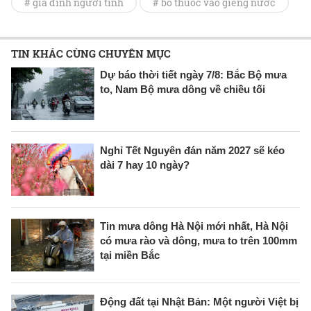
# gia đình người tình
# bỏ thuốc vào giếng nước
TIN KHÁC CÙNG CHUYÊN MỤC
Dự báo thời tiết ngày 7/8: Bắc Bộ mưa
to, Nam Bộ mưa dông về chiều tối
Nghỉ Tết Nguyên đán năm 2027 sẽ kéo
dài 7 hay 10 ngày?
Tin mưa dông Hà Nội mới nhất, Hà Nội
có mưa rào và dông, mưa to trên 100mm
tại miền Bắc
Động đất tại Nhật Bản: Một người Việt bị