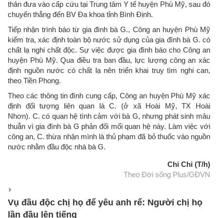
thân đưa vào cấp cứu tại Trung tâm Y tế huyện Phù Mỹ, sau đó
chuyển thẳng đến BV Đa khoa tỉnh Bình Định.
Tiếp nhận trình báo từ gia đình bà G., Công an huyện Phù Mỹ
kiểm tra, xác định toàn bộ nước sử dụng của gia đình bà G. có
chất lạ nghi chất độc. Sự việc được gia đình báo cho Công an
huyện Phù Mỹ. Qua điều tra ban đầu, lực lượng công an xác
định nguồn nước có chất lạ nên triển khai truy tìm nghi can,
theo Tiền Phong.
Theo các thông tin đình cung cấp, Công an huyện Phù Mỹ xác
định đối tượng liên quan là C. (ở xã Hoài Mỹ, TX Hoài
Nhơn). C. có quan hệ tình cảm với bà G, nhưng phát sinh mâu
thuẫn vì gia đình bà G phản đối mối quan hệ này. Làm việc với
công an, C. thừa nhận mình là thủ phạm đã bỏ thuốc vào nguồn
nước nhằm đầu độc nhà bà G.
Chi Chi (T/h)
Theo Đời sống Plus/GĐVN
Vụ đầu độc chị họ để yêu anh rể: Người chị họ
lần đầu lên tiếng