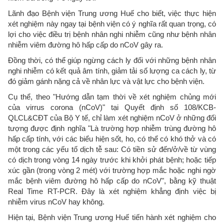
Lãnh đạo Bệnh viện Trung ương Huế cho biết, việc thực hiện
xét nghiệm này ngay tại bệnh viện có ý nghĩa rất quan trọng, có
lợi cho việc điều trị bệnh nhân nghi nhiễm cũng như bệnh nhân
nhiễm viêm đường hô hấp cấp do nCoV gây ra.
Đồng thời, có thể giúp ngừng cách ly đối với những bệnh nhân
nghi nhiễm có kết quả âm tính, giảm tải số lượng ca cách ly, từ
đó giảm gánh nặng cả về nhân lực và vật lực cho bệnh viện.
Cụ thể, theo "Hướng dẫn tạm thời về xét nghiệm chủng mới
của virrus corona (nCoV)" tại Quyết định số 108/KCB-
QLCL&CĐT của Bộ Y tế, chỉ làm xét nghiệm nCoV ở những đối
tượng được định nghĩa "Là trường hợp nhiễm trùng đường hô
hấp cấp tính, với các biểu hiện sốt, ho, có thể có khó thở và có
một trong các yếu tố dịch tễ sau: Có tiền sử đến/ở/về từ vùng
có dịch trong vòng 14 ngày trước khi khởi phát bệnh; hoặc tiếp
xúc gần (trong vòng 2 mét) với trường hợp mắc hoặc nghi ngờ
mắc bệnh viêm đường hô hấp cấp do nCoV", bằng kỹ thuật
Real Time RT-PCR. Đây là xét nghiệm khẳng định việc bị
nhiễm virus nCoV hay không.
Hiện tại, Bệnh viện Trung ương Huế tiến hành xét nghiệm cho