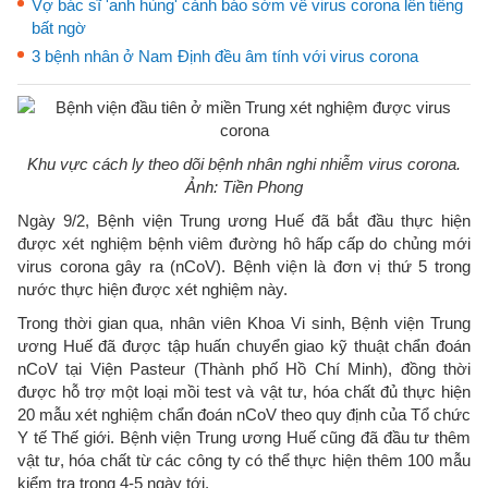
Vợ bác sĩ 'anh hùng' cảnh báo sớm về virus corona lên tiếng
bất ngờ
3 bệnh nhân ở Nam Định đều âm tính với virus corona
Khu vực cách ly theo dõi bệnh nhân nghi nhiễm virus corona.
Ảnh: Tiền Phong
Ngày 9/2, Bệnh viện Trung ương Huế đã bắt đầu thực hiện
được xét nghiệm bệnh viêm đường hô hấp cấp do chủng mới
virus corona gây ra (nCoV). Bệnh viện là đơn vị thứ 5 trong
nước thực hiện được xét nghiệm này.
Trong thời gian qua, nhân viên Khoa Vi sinh, Bệnh viện Trung
ương Huế đã được tập huấn chuyển giao kỹ thuật chẩn đoán
nCoV tại Viện Pasteur (Thành phố Hồ Chí Minh), đồng thời
được hỗ trợ một loại mồi test và vật tư, hóa chất đủ thực hiện
20 mẫu xét nghiệm chẩn đoán nCoV theo quy định của Tổ chức
Y tế Thế giới. Bệnh viện Trung ương Huế cũng đã đầu tư thêm
vật tư, hóa chất từ các công ty có thể thực hiện thêm 100 mẫu
kiểm tra trong 4-5 ngày tới.