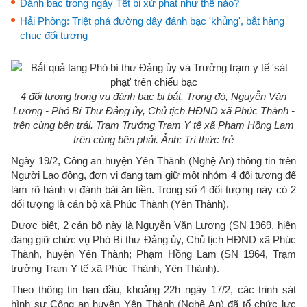
Đánh bạc trong ngày Tết bị xử phạt như thế nào?
Hải Phòng: Triệt phá đường dây đánh bạc 'khủng', bắt hàng
chục đối tượng
4 đối tượng trong vụ đánh bạc bị bắt. Trong đó, Nguyễn Văn
Lương - Phó Bí Thư Đảng ủy, Chủ tịch HĐND xã Phúc Thành -
trên cùng bên trái. Trạm Trưởng Trạm Y tế xã Phạm Hồng Lam
trên cùng bên phải. Ảnh: Trí thức trẻ
Ngày 19/2, Công an huyện Yên Thành (Nghệ An) thông tin trên
Người Lao động, đơn vị đang tạm giữ một nhóm 4 đối tượng để
làm rõ hành vi đánh bài ăn tiền. Trong số 4 đối tượng này có 2
đối tượng là cán bộ xã Phúc Thành (Yên Thành).
Được biết, 2 cán bộ này là Nguyễn Văn Lương (SN 1969, hiện
đang giữ chức vụ Phó Bí thư Đảng ủy, Chủ tịch HĐND xã Phúc
Thành, huyện Yên Thành; Phạm Hồng Lam (SN 1964, Trạm
trưởng Trạm Y tế xã Phúc Thành, Yên Thành).
Theo thông tin ban đầu, khoảng 22h ngày 17/2, các trinh sát
hình sự Công an huyện Yên Thành (Nghệ An) đã tổ chức lực