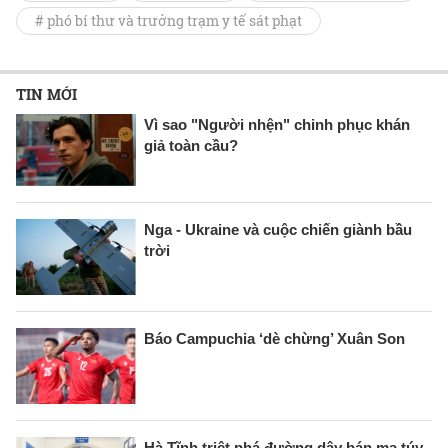
# phó bí thư và trưởng trạm y tế sát phạt
TIN MỚI
Vì sao "Người nhện" chinh phục khán
giả toàn cầu?
Nga - Ukraine và cuộc chiến giành bầu
trời
Báo Campuchia ‘dè chừng’ Xuân Son
Hà Tĩnh triệt phá đường dây bán ma túy