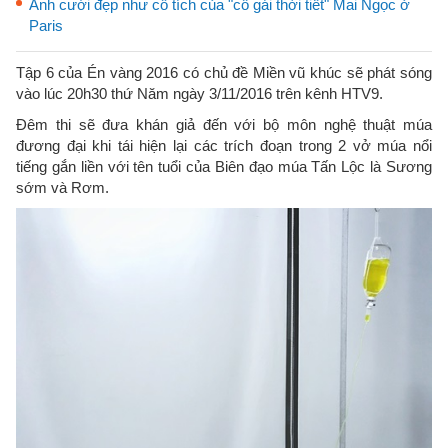
Ảnh cưới đẹp như cổ tích của "cô gái thời tiết" Mai Ngọc ở
Paris
Tập 6 của Én vàng 2016 có chủ đề Miền vũ khúc sẽ phát sóng
vào lúc 20h30 thứ Năm ngày 3/11/2016 trên kênh HTV9.
Đêm thi sẽ đưa khán giả đến với bộ môn nghệ thuật múa
đương đại khi tái hiện lại các trích đoạn trong 2 vở múa nổi
tiếng gắn liền với tên tuổi của Biên đạo múa Tấn Lộc là Sương
sớm và Rơm.