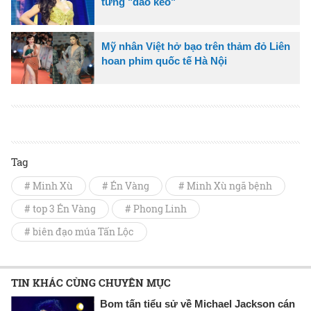
từng "dao kéo"
Mỹ nhân Việt hở bạo trên thảm đỏ Liên
hoan phim quốc tế Hà Nội
Tag
# Minh Xù
# Én Vàng
# Minh Xù ngã bệnh
# top 3 Én Vàng
# Phong Linh
# biên đạo múa Tấn Lộc
TIN KHÁC CÙNG CHUYÊN MỤC
Bom tấn tiểu sử về Michael Jackson cán