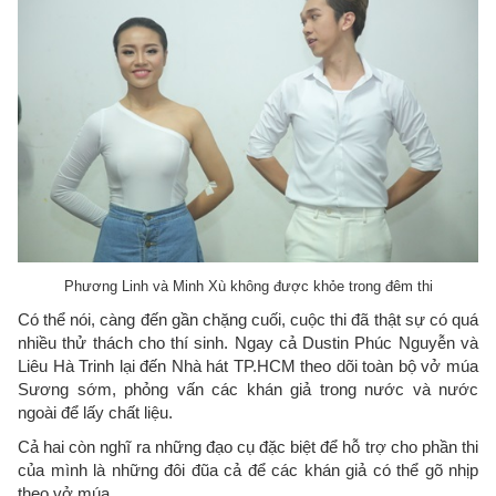
Phương Linh và Minh Xù không được khỏe trong đêm thi
Có thể nói, càng đến gần chặng cuối, cuộc thi đã thật sự có quá
nhiều thử thách cho thí sinh. Ngay cả Dustin Phúc Nguyễn và
Liêu Hà Trinh lại đến Nhà hát TP.HCM theo dõi toàn bộ vở múa
Sương sớm, phỏng vấn các khán giả trong nước và nước
ngoài để lấy chất liệu.
Cả hai còn nghĩ ra những đạo cụ đặc biệt để hỗ trợ cho phần thi
của mình là những đôi đũa cả để các khán giả có thể gõ nhịp
theo vở múa.