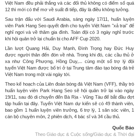
Việt Nam đều phải thắng và các đối thủ không có điểm số quá
12 thì mới có thể mơ về suất đi tiếp, đây là điều không tưởng.
Sau trận đấu với Saudi Arabia, sáng ngày 17/11, huấn luyện
viên Park Hang Seo quyết định cho tuyển Việt Nam "xả trại" để
nghỉ ngơi và về thăm gia đình. Toàn đội có 3 ngày nghỉ trước
khi hội quân trở lại chuẩn bị cho AFF Cup 2020.
Lần lượt Quang Hải, Duy Mạnh, Đình Trọng hay Đức Huy
được người thân đến đón về nhà. Trong khi đó, các cầu thủ ở
xa như Công Phượng, Hồng Duy,... cùng một số trợ lý đội
tuyển Việt Nam được bố trí ở tại Trung tâm đào tạo bóng đá trẻ
Việt Nam trong một vài ngày tới.
Theo kế hoạch của Liên đoàn bóng đá Việt Nam (VFF), thầy trò
huấn luyện viên Park Hang Seo sẽ hội quân trở lại vào ngày
19/11, sau đó di chuyển đến Bà Rịa - Vũng Tàu để bắt đầu đợt
tập huấn tại đây. Tuyển Việt Nam dự kiến sẽ có 49 thành viên,
bao gồm 1 huấn luyện viên trưởng, 6 trợ lý, 1 săn sóc viên, 1
cán bộ chuyên môn, 2 phiên dịch, 4 bác sĩ và 34 cầu thủ.
Quốc Bảo
Theo Giáo dục & Cuộc sống/Giáo dục & Thời đại