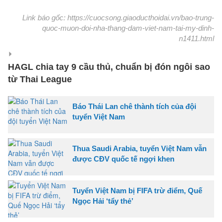
Link báo gốc: https://cuocsong.giaoducthoidai.vn/bao-trung-
quoc-muon-doi-nha-thang-dam-viet-nam-tai-my-dinh-
n1411.html
HAGL chia tay 9 cầu thủ, chuẩn bị đón ngôi sao
từ Thai League
Báo Thái Lan chê thành tích của đội
tuyển Việt Nam
Thua Saudi Arabia, tuyển Việt Nam vẫn
được CĐV quốc tế ngợi khen
Tuyển Việt Nam bị FIFA trừ điểm, Quế
Ngọc Hải ‘tẩy thẻ’