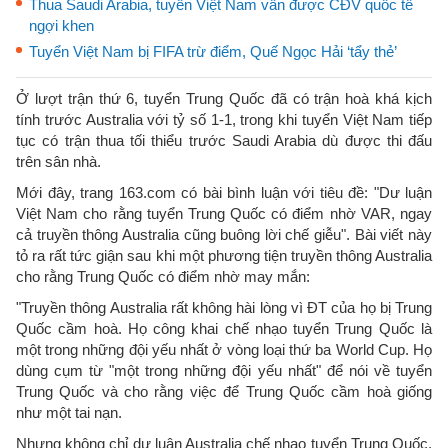
Thua Saudi Arabia, tuyển Việt Nam vẫn được CĐV quốc tế
ngợi khen
Tuyển Việt Nam bị FIFA trừ điểm, Quế Ngọc Hải ‘tẩy thẻ’
Ở lượt trận thứ 6, tuyển Trung Quốc đã có trận hoà khá kịch
tính trước Australia với tỷ số 1-1, trong khi tuyển Việt Nam tiếp
tục có trận thua tối thiểu trước Saudi Arabia dù được thi đấu
trên sân nhà.
Mới đây, trang 163.com có bài bình luận với tiêu đề: "Dư luận
Việt Nam cho rằng tuyển Trung Quốc có điểm nhờ VAR, ngay
cả truyền thông Australia cũng buông lời chế giễu". Bài viết này
tỏ ra rất tức giận sau khi một phương tiện truyền thông Australia
cho rằng Trung Quốc có điểm nhờ may mắn:
"Truyền thông Australia rất không hài lòng vì ĐT của họ bị Trung
Quốc cầm hoà. Họ công khai chế nhạo tuyển Trung Quốc là
một trong những đội yếu nhất ở vòng loại thứ ba World Cup. Họ
dùng cụm từ "một trong những đội yếu nhất" để nói về tuyển
Trung Quốc và cho rằng việc để Trung Quốc cầm hoà giống
như một tai nạn.
Nhưng không chỉ dư luận Australia chế nhạo tuyển Trung Quốc.