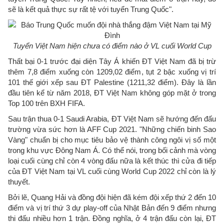
sẽ là kết quả thực sự rất tệ với tuyển Trung Quốc".
Tuyển Việt Nam hiện chưa có điểm nào ở VL cuối World Cup
Thất bại 0-1 trước đại diện Tây Á khiến ĐT Việt Nam đã bị trừ
thêm 7,8 điểm xuống còn 1209,02 điểm, tụt 2 bậc xuống vị trí
101 thế giới xếp sau ĐT Palestine (1211,32 điểm). Đây là lần
đầu tiên kể từ năm 2018, ĐT Việt Nam không góp mặt ở trong
Top 100 trên BXH FIFA.
Sau trận thua 0-1 Saudi Arabia, ĐT Việt Nam sẽ hướng đến đấu
trường vừa sức hơn là AFF Cup 2021. "Những chiến binh Sao
Vàng" chuẩn bị cho mục tiêu bảo vệ thành công ngôi vị số một
trong khu vực Đông Nam Á. Có thể nói, trong bối cảnh mà vòng
loại cuối cùng chỉ còn 4 vòng đấu nữa là kết thúc thì cửa đi tiếp
của ĐT Việt Nam tại VL cuối cùng World Cup 2022 chỉ còn là lý
thuyết.
Bởi lẽ, Quang Hải và đồng đội hiện đã kém đội xếp thứ 2 đến 10
điểm và vị trí thứ 3 dự play-off của Nhật Bản đến 9 điểm nhưng
thi đấu nhiều hơn 1 trận. Đồng nghĩa, ở 4 trận đấu còn lại, ĐT