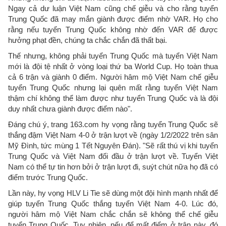
Ngay cả dư luận Việt Nam cũng chế giễu và cho rằng tuyển
Trung Quốc đã may mắn giành được điểm nhờ VAR. Họ cho
rằng nếu tuyển Trung Quốc không nhờ đến VAR để được
hưởng phạt đền, chúng ta chắc chắn đã thất bại.
Thế nhưng, không phải tuyển Trung Quốc mà tuyển Việt Nam
mới là đội tệ nhất ở vòng loại thứ ba World Cup. Họ toàn thua
cả 6 trận và giành 0 điểm. Người hâm mộ Việt Nam chế giễu
tuyển Trung Quốc nhưng lại quên mất rằng tuyển Việt Nam
thậm chí không thể làm được như tuyển Trung Quốc và là đội
duy nhất chưa giành được điểm nào".
Đáng chú ý, trang 163.com hy vọng rằng tuyển Trung Quốc sẽ
thắng đậm Việt Nam 4-0 ở trận lượt về (ngày 1/2/2022 trên sân
Mỹ Đình, tức mùng 1 Tết Nguyên Đán). "Sẽ rất thú vị khi tuyển
Trung Quốc và Việt Nam đối đầu ở trận lượt về. Tuyển Việt
Nam có thể tự tin hơn bởi ở trận lượt đi, suýt chút nữa họ đã có
điểm trước Trung Quốc.
Lần này, hy vọng HLV Li Tie sẽ dùng một đội hình mạnh nhất để
giúp tuyển Trung Quốc thắng tuyển Việt Nam 4-0. Lúc đó,
người hâm mộ Việt Nam chắc chắn sẽ không thể chế giễu
tuyển Trung Quốc. Tuy nhiên, nếu để mất điểm ở trận này, đó