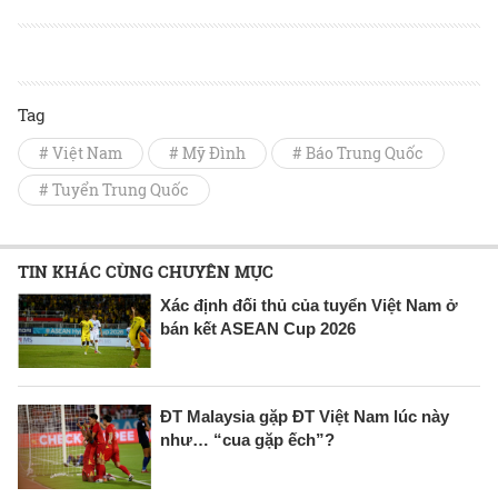
Tag
# Việt Nam
# Mỹ Đình
# Báo Trung Quốc
# Tuyển Trung Quốc
TIN KHÁC CÙNG CHUYÊN MỤC
Xác định đối thủ của tuyển Việt Nam ở
bán kết ASEAN Cup 2026
ĐT Malaysia gặp ĐT Việt Nam lúc này
như… “cua gặp ếch”?