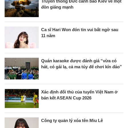
Truyền thông Đức cảnh báo Kiev về một
đòn giáng mạnh
Ca sĩ Hari Won đón tin vui bất ngờ sau
11 năm
Quán karaoke được đánh giá “vừa có
hát, có gái lạ, cả ma túy để chơi kín đáo”
Xác định đối thủ của tuyển Việt Nam ở
bán kết ASEAN Cup 2026
Công ty quản lý xóa tên Miu Lê