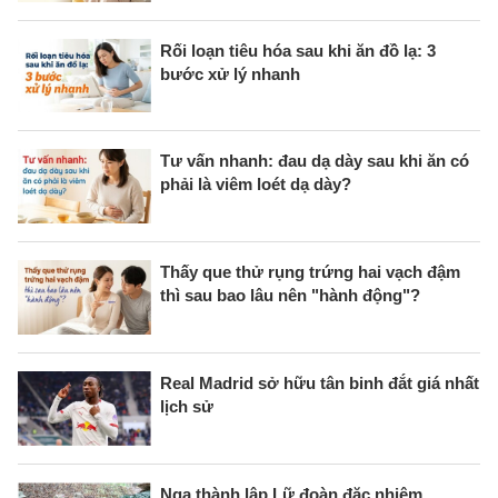
Rối loạn tiêu hóa sau khi ăn đồ lạ: 3
bước xử lý nhanh
Tư vấn nhanh: đau dạ dày sau khi ăn có
phải là viêm loét dạ dày?
Thấy que thử rụng trứng hai vạch đậm
thì sau bao lâu nên "hành động"?
Real Madrid sở hữu tân binh đắt giá nhất
lịch sử
Nga thành lập Lữ đoàn đặc nhiệm