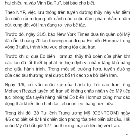
hai chiều ra vào Vịnh Ba Tư”, bài báo cho biết.
Theo NYP, việc lưu thông trên tuyến đường thủy này vẫn tiềm
ẩn nhiều rủi ro trong bối cảnh các cuộc đàm phán nhằm chấm
dứt xung đột với Iran đang rơi vào bế tắc.
Trước đó, ngày 31/5, báo New York Times đưa tin quân đội Mỹ
đã dẫn khoảng 70 tàu thương mại đi qua Eo biển Hormuz trong
vòng 3 tuần, tránh khu vực phong tỏa của Iran.
Trước khi đi qua Eo biển Hormuz, thủy thủ đoàn của phần lớn
các tàu đã tắt thiết bị phát tín hiệu định vị nhằm tăng khả năng
che giấu hành trình. Trong một số trường hợp, tuyến đường
của các tàu thương mại được bố trí cách xa bờ biển Iran.
Ngày 1/6, cố vấn quân sự của Lãnh tụ Tối cao Iran, ông
Mohsen Rezaei tuyên bố Iran sẽ không chấp nhận việc Mỹ tiếp
tục phong tỏa tuyến hàng hải tại Eo biển Hormuz cũng như các
động thái khiến tình hình tại Lebanon leo thang hơn nữa.
Trong khi đó, Bộ Tư lệnh Trung ương Mỹ (CENTCOM) ngày
4/6 cho biết kể từ khi chiến dịch phong tỏa trên biển bắt đầu, Hải
quân Mỹ đã bắt giữ 127 tàu thương mại có liên hệ với Iran.