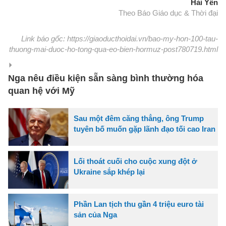
Hải Yến
Theo Báo Giáo dục & Thời đại
Link báo gốc: https://giaoducthoidai.vn/bao-my-hon-100-tau-
thuong-mai-duoc-ho-tong-qua-eo-bien-hormuz-post780719.html
Nga nêu điều kiện sẵn sàng bình thường hóa
quan hệ với Mỹ
Sau một đêm căng thẳng, ông Trump
tuyên bố muốn gặp lãnh đạo tối cao Iran
Lối thoát cuối cho cuộc xung đột ở
Ukraine sắp khép lại
Phần Lan tịch thu gần 4 triệu euro tài
sản của Nga