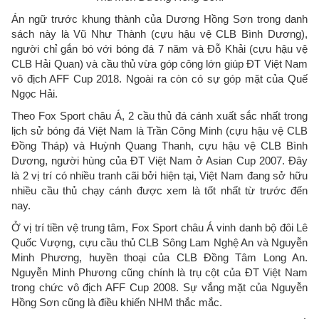
Án ngữ trước khung thành của Dương Hồng Sơn trong danh
sách này là Vũ Như Thành (cựu hậu vệ CLB Bình Dương),
người chỉ gắn bó với bóng đá 7 năm và Đỗ Khải (cựu hậu vệ
CLB Hải Quan) và cầu thủ vừa góp công lớn giúp ĐT Việt Nam
vô địch AFF Cup 2018. Ngoài ra còn có sự góp mặt của Quế
Ngọc Hải.
Theo Fox Sport châu Á, 2 cầu thủ đá cánh xuất sắc nhất trong
lịch sử bóng đá Việt Nam là Trần Công Minh (cựu hậu vệ CLB
Đồng Tháp) và Huỳnh Quang Thanh, cựu hậu vệ CLB Bình
Dương, người hùng của ĐT Việt Nam ở Asian Cup 2007. Đây
là 2 vị trí có nhiều tranh cãi bởi hiện tại, Việt Nam đang sở hữu
nhiều cầu thủ chạy cánh được xem là tốt nhất từ trước đến
nay.
Ở vị trí tiền vệ trung tâm, Fox Sport châu Á vinh danh bộ đôi Lê
Quốc Vượng, cựu cầu thủ CLB Sông Lam Nghệ An và Nguyễn
Minh Phương, huyền thoại của CLB Đồng Tâm Long An.
Nguyễn Minh Phương cũng chính là trụ cột của ĐT Việt Nam
trong chức vô địch AFF Cup 2008. Sự vắng mặt của Nguyễn
Hồng Sơn cũng là điều khiến NHM thắc mắc.