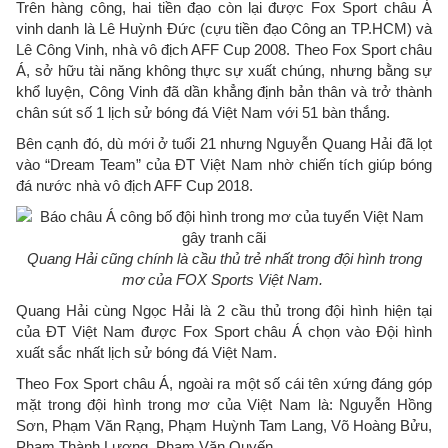
Trên hàng công, hai tiền đạo còn lại được Fox Sport châu Á
vinh danh là Lê Huỳnh Đức (cựu tiền đạo Công an TP.HCM) và
Lê Công Vinh, nhà vô địch AFF Cup 2008. Theo Fox Sport châu
Á, sở hữu tài năng không thực sự xuất chúng, nhưng bằng sự
khổ luyện, Công Vinh đã dần khẳng định bản thân và trở thành
chân sút số 1 lịch sử bóng đá Việt Nam với 51 bàn thắng.
Bên cạnh đó, dù mới ở tuổi 21 nhưng Nguyễn Quang Hải đã lọt
vào “Dream Team” của ĐT Việt Nam nhờ chiến tích giúp bóng
đá nước nhà vô địch AFF Cup 2018.
Quang Hải cũng chính là cầu thủ trẻ nhất trong đội hình trong
mơ của FOX Sports Việt Nam.
Quang Hải cùng Ngọc Hải là 2 cầu thủ trong đội hình hiện tại
của ĐT Việt Nam được Fox Sport châu Á chọn vào Đội hình
xuất sắc nhất lịch sử bóng đá Việt Nam.
Theo Fox Sport châu Á, ngoài ra một số cái tên xứng đáng góp
mặt trong đội hình trong mơ của Việt Nam là: Nguyễn Hồng
Sơn, Phạm Văn Rạng, Phạm Huỳnh Tam Lang, Võ Hoàng Bửu,
Phạm Thành Lương, Phạm Văn Quyến.