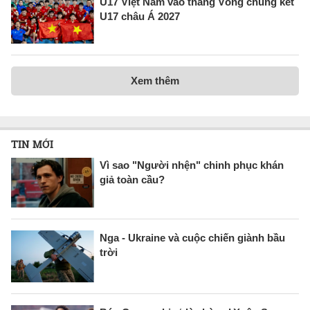
U17 Việt Nam vào thẳng Vòng chung kết
U17 châu Á 2027
Xem thêm
TIN MỚI
Vì sao "Người nhện" chinh phục khán
giả toàn cầu?
Nga - Ukraine và cuộc chiến giành bầu
trời