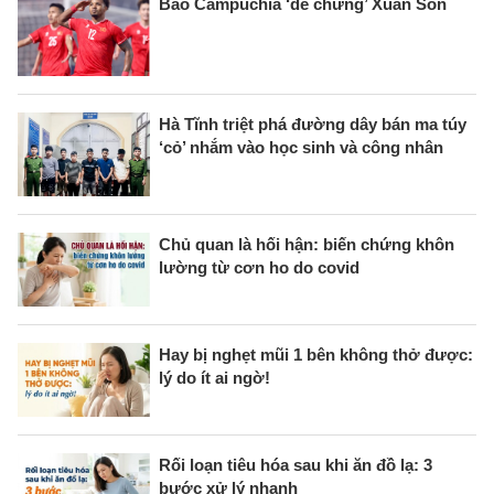
Báo Campuchia ‘dè chừng’ Xuân Son
Hà Tĩnh triệt phá đường dây bán ma túy
‘cỏ’ nhắm vào học sinh và công nhân
Chủ quan là hối hận: biến chứng khôn
lường từ cơn ho do covid
Hay bị nghẹt mũi 1 bên không thở được:
lý do ít ai ngờ!
Rối loạn tiêu hóa sau khi ăn đồ lạ: 3
bước xử lý nhanh