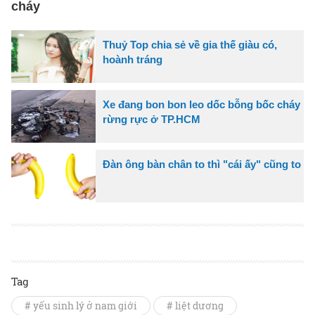
cháy
Thuỷ Top chia sẻ về gia thế giàu có,
hoành tráng
Xe đang bon bon leo dốc bỗng bốc cháy
rừng rực ở TP.HCM
Đàn ông bàn chân to thì "cái ấy" cũng to
Tag
# yếu sinh lý ở nam giới
# liệt dương