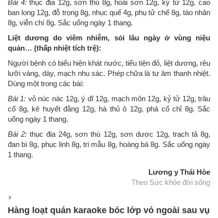
Bài 4:
thục địa 12g, sơn thù 8g, hoài sơn 12g, kỷ tử 12g, cao
ban long 12g, đỗ trọng 8g, nhục quế 4g, phụ tử chế 8g, táo nhân
8g, viễn chí 8g. Sắc uống ngày 1 thang.
Liệt dương do viêm nhiễm, sỏi lâu ngày ở vùng niệu
quản… (thấp nhiệt tích trệ):
Người bệnh có biểu hiện khát nước, tiểu tiện đỏ, liệt dương, rêu
lưỡi vàng, dày, mạch nhu sác. Phép chữa là tư âm thanh nhiệt.
Dùng một trong các bài:
Bài 1:
vỏ núc nác 12g, ý dĩ 12g, mạch môn 12g, kỷ tử 12g, trâu
cổ 8g, kê huyết đằng 12g, hà thủ ô 12g, phá cố chỉ 8g. Sắc
uống ngày 1 thang.
Bài 2:
thục địa 24g, sơn thù 12g, sơn dược 12g, trạch tả 8g,
đan bì 8g, phục linh 8g, tri mẫu 8g, hoàng bá 8g. Sắc uống ngày
1 thang.
Lương y Thái Hòe
Theo Sức khỏe đời sống
Hàng loạt quán karaoke bóc lớp vỏ ngoài sau vụ