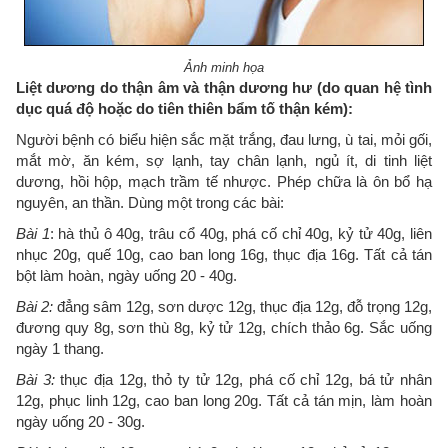
Ảnh minh họa
Liệt dương do thận âm và thận dương hư (do quan hệ tình
dục quá độ hoặc do tiên thiên bẩm tố thận kém):
Người bệnh có biểu hiện sắc mặt trắng, đau lưng, ù tai, mỏi gối,
mắt mờ, ăn kém, sợ lạnh, tay chân lạnh, ngủ ít, di tinh liệt
dương, hồi hộp, mạch trầm tế nhược. Phép chữa là ôn bổ hạ
nguyên, an thần. Dùng một trong các bài:
Bài 1
: hà thủ ô 40g, trâu cổ 40g, phá cố chỉ 40g, kỷ tử 40g, liên
nhục 20g, quế 10g, cao ban long 16g, thục địa 16g. Tất cả tán
bột làm hoàn, ngày uống 20 - 40g.
Bài 2:
đẳng sâm 12g, sơn dược 12g, thục địa 12g, đỗ trọng 12g,
đương quy 8g, sơn thù 8g, kỷ tử 12g, chích thảo 6g. Sắc uống
ngày 1 thang.
Bài 3:
thục địa 12g, thỏ ty tử 12g, phá cố chỉ 12g, bá tử nhân
12g, phục linh 12g, cao ban long 20g. Tất cả tán mịn, làm hoàn
ngày uống 20 - 30g.