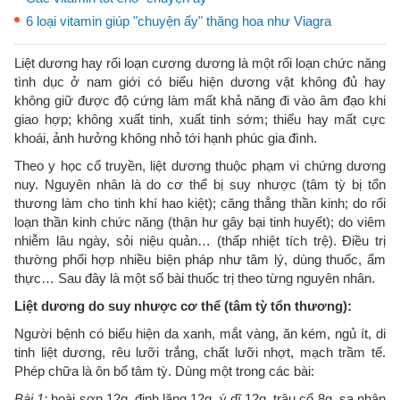
6 loại vitamin giúp "chuyện ấy" thăng hoa như Viagra
Liệt dương hay rối loạn cương dương là một rối loạn chức năng
tình dục ở nam giới có biểu hiện dương vật không đủ hay
không giữ được độ cứng làm mất khả năng đi vào âm đạo khi
giao hợp; không xuất tinh, xuất tinh sớm; thiếu hay mất cực
khoái, ảnh hưởng không nhỏ tới hạnh phúc gia đình.
Theo y học cổ truyền, liệt dương thuộc phạm vi chứng dương
nuy. Nguyên nhân là do cơ thể bị suy nhược (tâm tỳ bị tổn
thương làm cho tinh khí hao kiệt); căng thẳng thần kinh; do rối
loạn thần kinh chức năng (thận hư gây bại tinh huyết); do viêm
nhiễm lâu ngày, sỏi niệu quản… (thấp nhiệt tích trệ). Điều trị
thường phối hợp nhiều biện pháp như tâm lý, dùng thuốc, ẩm
thực… Sau đây là một số bài thuốc trị theo từng nguyên nhân.
Liệt dương do suy nhược cơ thể (tâm tỳ tổn thương):
Người bệnh có biểu hiện da xanh, mắt vàng, ăn kém, ngủ ít, di
tinh liệt dương, rêu lưỡi trắng, chất lưỡi nhợt, mạch trầm tế.
Phép chữa là ôn bổ tâm tỳ. Dùng một trong các bài:
Bài 1:
hoài sơn 12g, đinh lăng 12g, ý dĩ 12g, trâu cổ 8g, sa nhân