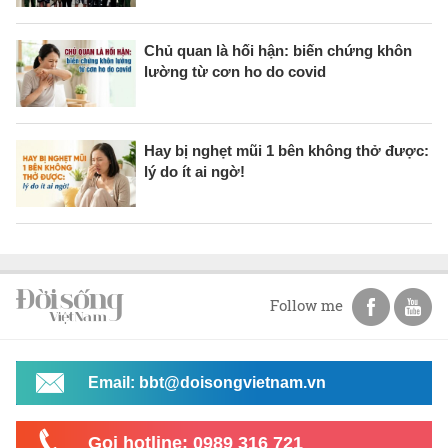
Chủ quan là hối hận: biến chứng khôn
lường từ cơn ho do covid
Hay bị nghẹt mũi 1 bên không thở được:
lý do ít ai ngờ!
Follow me
Email: bbt@doisongvietnam.vn
Gọi hotline: 0989 316 721