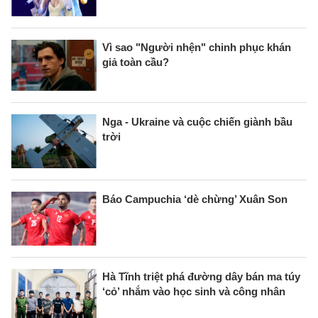
Vì sao "Người nhện" chinh phục khán
giả toàn cầu?
Nga - Ukraine và cuộc chiến giành bầu
trời
Báo Campuchia ‘dè chừng’ Xuân Son
Hà Tĩnh triệt phá đường dây bán ma túy
‘cỏ’ nhắm vào học sinh và công nhân