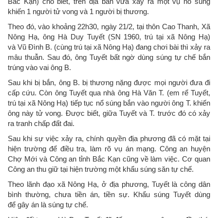
Bắc Kạn) cho biết, trên địa bàn vừa xảy ra một vụ nổ súng
khiến 1 người tử vong và 1 người bị thương.
Theo đó, vào khoảng 22h30, ngày 21/2, tại thôn Cao Thanh, Xã
Nông Hạ, ông Hà Duy Tuyết (SN 1960, trú tại xã Nông Hạ)
và Vũ Đình B. (cùng trú tại xã Nông Hạ) đang chơi bài thì xảy ra
mâu thuẫn. Sau đó, ông Tuyết bất ngờ dùng súng tự chế bắn
trúng vào vai ông B.
Sau khi bị bắn, ông B. bị thương nặng được mọi người đưa đi
cấp cứu. Còn ông Tuyết qua nhà ông Hà Văn T. (em rể Tuyết,
trú tại xã Nông Hạ) tiếp tục nổ súng bắn vào người ông T. khiến
ông này tử vong. Được biết, giữa Tuyết và T. trước đó có xảy
ra tranh chấp đất đai.
Sau khi sự việc xảy ra, chính quyền địa phương đã có mặt tại
hiện trường để điều tra, làm rõ vụ án mạng. Công an huyện
Chợ Mới và Công an tỉnh Bắc Kạn cũng về làm việc. Cơ quan
Công an thu giữ tại hiện trường một khẩu súng săn tự chế.
Theo lãnh đạo xã Nông Hạ, ở địa phương, Tuyết là công dân
bình thường, chưa tiền án, tiền sự. Khẩu súng Tuyết dùng
để gây án là súng tự chế.