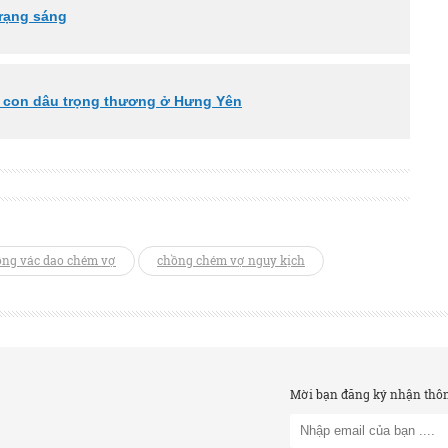
rạng sáng
à con dâu trọng thương ở Hưng Yên
ồng vác dao chém vợ
chồng chém vợ nguy kịch
Mời bạn đăng ký nhận thông