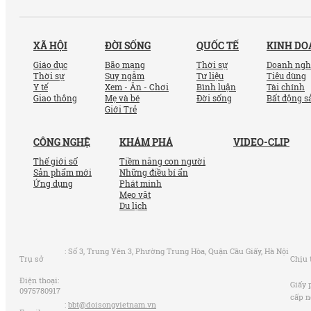
XÃ HỘI
ĐỜI SỐNG
QUỐC TẾ
KINH D
Giáo dục
Bão mạng
Thời sự
Doanh ngh
Thời sự
Suy ngẫm
Tư liệu
Tiêu dùng
Y tế
Xem - Ăn - Chơi
Bình luận
Tài chính
Giao thông
Mẹ và bé
Đời sống
Bất động s
Giới Trẻ
CÔNG NGHỆ
KHÁM PHÁ
VIDEO-CLIP
Thế giới số
Tiềm năng con người
Sản phẩm mới
Những điều bí ẩn
Ứng dụng
Phát minh
Mẹo vặt
Du lịch
:
Số 3, Trung Yên 3, Phường Trung Hòa, Quận Cầu Giấy, Hà Nội
Trụ sở
Chịu 
Điện thoại:
Giấy 
0975780917
cấp n
:
bbt@doisongvietnam.vn