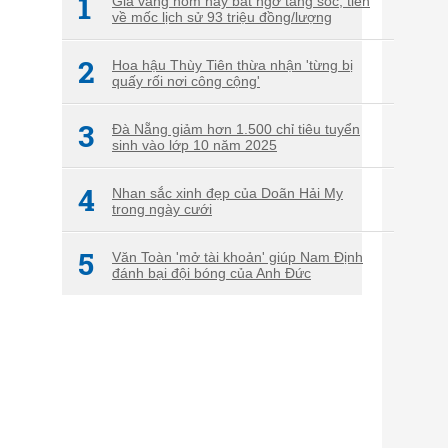
1
Giá vàng hôm nay bất ngờ tăng sốc, tiến
về mốc lịch sử 93 triệu đồng/lượng
2
Hoa hậu Thùy Tiên thừa nhận 'từng bị
quấy rối nơi công cộng'
3
Đà Nẵng giảm hơn 1.500 chỉ tiêu tuyển
sinh vào lớp 10 năm 2025
4
Nhan sắc xinh đẹp của Doãn Hải My
trong ngày cưới
5
Văn Toàn 'mở tài khoản' giúp Nam Định
đánh bại đội bóng của Anh Đức