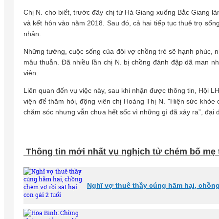
Chị N. cho biết, trước đây chị từ Hà Giang xuống Bắc Giang l
và kết hôn vào năm 2018. Sau đó, cả hai tiếp tục thuê trọ sốn
nhân.
Những tưởng, cuộc sống của đôi vợ chồng trẻ sẽ hạnh phúc, nh
mâu thuẫn. Đã nhiều lần chị N. bị chồng đánh đập dã man nh
viện.
Liên quan đến vụ việc này, sau khi nhận được thông tin, Hội 
viện để thăm hỏi, động viên chị Hoàng Thị N. "Hiện sức khỏe 
chăm sóc nhưng vẫn chưa hết sốc vì những gì đã xảy ra”, đại 
Thông tin mới nhất vụ nghịch tử chém bố mẹ
Nghĩ vợ thuê thầy cúng hãm hại, chồng 