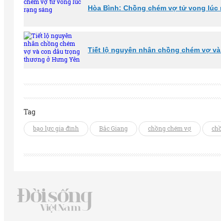
Hòa Bình: Chồng chém vợ tử vong lúc 
Tiết lộ nguyên nhân chồng chém vợ v
Tag
bạo lực gia đình
Bắc Giang
chồng chém vợ
ch