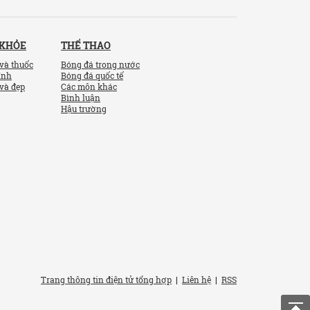
 KHỎE
THỂ THAO
và thuốc
Bóng đá trong nước
ính
Bóng đá quốc tế
và đẹp
Các môn khác
Bình luận
Hậu trường
Trang thông tin điện tử tổng hợp
|
Liên hệ
|
RSS