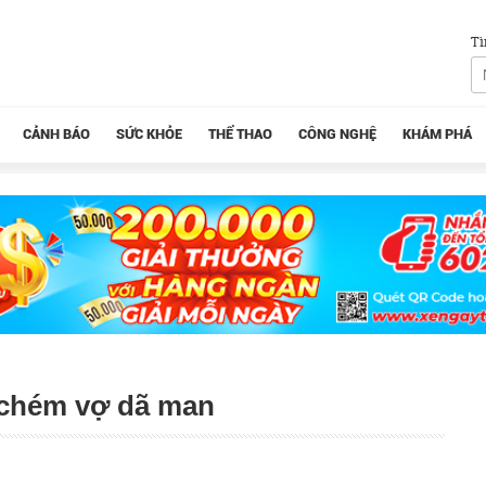
Tì
CẢNH BÁO
SỨC KHỎE
THỂ THAO
CÔNG NGHỆ
KHÁM PHÁ
g chém vợ dã man