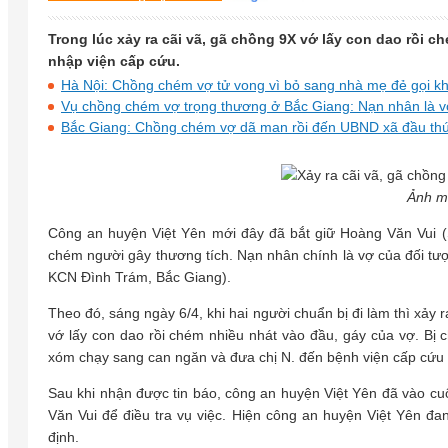
Trong lúc xảy ra cãi vã, gã chồng 9X vớ lấy con dao rồi 
nhập viện cấp cứu.
Hà Nội: Chồng chém vợ tử vong vì bỏ sang nhà mẹ đẻ gọi k
Vụ chồng chém vợ trọng thương ở Bắc Giang: Nạn nhân là v
Bắc Giang: Chồng chém vợ dã man rồi đến UBND xã đầu th
Ảnh m
Công an huyện Việt Yên mới đây đã bắt giữ Hoàng Văn Vui (
chém người gây thương tích. Nạn nhân chính là vợ của đối tượ
KCN Đình Trám, Bắc Giang).
Theo đó, sáng ngày 6/4, khi hai người chuẩn bị đi làm thì xảy
vớ lấy con dao rồi chém nhiều nhát vào đầu, gáy của vợ. Bị c
xóm chạy sang can ngăn và đưa chị N. đến bệnh viện cấp cứu đ
Sau khi nhận được tin báo, công an huyện Việt Yên đã vào cu
Văn Vui để điều tra vụ việc. Hiện công an huyện Việt Yên đan
định.