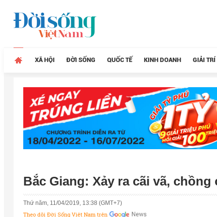
XÃ HỘI
ĐỜI SỐNG
QUỐC TẾ
KINH DOANH
GIẢI TRÍ
Bắc Giang: Xảy ra cãi vã, chồn
Thứ năm, 11/04/2019, 13:38 (GMT+7)
Theo dõi Đời Sống Việt Nam trên