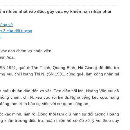
chém nhiều nhát vào đầu, gáy của vợ khiến nạn nhân phải
hông về
ợ 3 của đối tượng
ú
inh họa.
SN 1991, quê ở Tân Thịnh, Quang Bình, Hà Giang) để điều tra
ng Vui, chị Hoàng Thị N. (SN 1991, cùng quê, làm công nhân tại
 ra mâu thuẫn dẫn đến xô xát. Cơn điên nổi lên, Hoàng Văn Vui đã
hồng chém, chị N. kêu cứu rồi lịm đi. Nghe tiếng kêu cứu, hàng
ồng thời trình báo sự việc với cơ quan công an.
ộc xác minh, làm rõ. Đồng thời tạm giữ hình sự đối tượng Hoàng
g khẩn trương điều tra, hoàn thiện hồ sơ để xử lý Vui theo quy