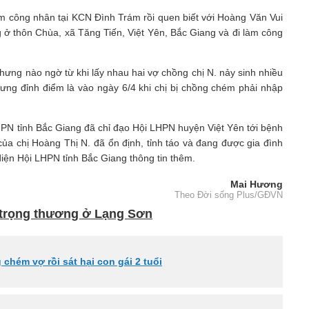
àm công nhân tại KCN Đình Trám rồi quen biết với Hoàng Văn Vui
g ở thôn Chùa, xã Tăng Tiến, Việt Yên, Bắc Giang và đi làm công
ưng nào ngờ từ khi lấy nhau hai vợ chồng chị N. nảy sinh nhiều
ưng đỉnh điểm là vào ngày 6/4 khi chị bị chồng chém phải nhập
LHPN tỉnh Bắc Giang đã chỉ đạo Hội LHPN huyện Việt Yên tới bệnh
của chị Hoàng Thị N. đã ổn định, tỉnh táo và đang được gia đình
diện Hội LHPN tỉnh Bắc Giang thông tin thêm.
Mai Hương
Theo Đời sống Plus/GĐVN
 trọng thương ở Lạng Sơn
chém vợ rồi sát hại con gái 2 tuổi