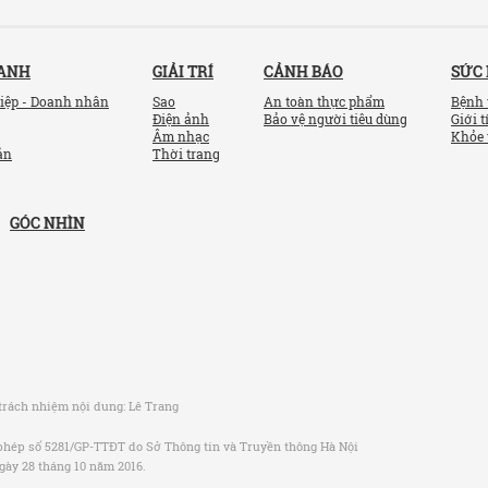
OANH
GIẢI TRÍ
CẢNH BÁO
SỨC
iệp - Doanh nhân
Sao
An toàn thực phẩm
Bệnh 
Điện ảnh
Bảo vệ người tiêu dùng
Giới t
Âm nhạc
Khỏe 
ản
Thời trang
GÓC NHÌN
trách nhiệm nội dung:
Lê Trang
phép số 5281/GP-TTĐT do Sở Thông tin và Truyền thông Hà Nội
gày 28 tháng 10 năm 2016.