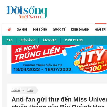
XÃ HỘI
ĐỜI SỐNG
QUỐC TẾ
KINH DOANH
GIẢI TRÍ
SAO
ĐIỆN ẢNH
ÂM NHẠC
THỜI TRANG
Giải trí
Sao
Anti-fan gửi thư đến Miss Univer