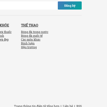
Đăng ký
 KHỎE
THỂ THAO
và thuốc
Bóng đá trong nước
ính
Bóng đá quốc tế
và đẹp
Các môn khác
Bình luận
Hậu trường
Trang thông tin điện tử tổng hợp
|
Liên hệ
|
RSS