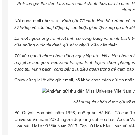
Anti-fan gửi thư đến tài khoản email chính thức của tổ chức
chụp m
Nội dung mail như sau:
"Kính gửi Tổ chức Hoa hậu Hoàn vũ, tôi
kỹ lưỡng về các hoạt động bị cáo buộc gian lận xung quanh kế
Là một người ủng hộ nhiệt tình sự công bằng và minh bạch trong
của những cuộc thi danh giá như vậy là điều cần thiết.
Tôi kêu gọi tổ chức hành động ngay lập tức. Hãy tiến hành mộ
này phải bao gồm việc kiểm tra quá trình tuyển chọn, phỏng 
cuộc thi. Minh bạch, công bằng là điều quan trọng để đảm bảo
Chưa dừng lại ở việc gửi email, số khác chọn cách gửi tin nhắ
Nội dung tin nhắn được gửi tới 
Bùi Quỳnh Hoa sinh năm 1998, quê quán Hà Nội. Cô cao 1m7
Universe Vietnam 2023, người đẹp từng đạt Hoa hậu Áo dài V
Hoa hậu Hoàn vũ Việt Nam 2017, Top 10 Hoa hậu Hoàn vũ Vi