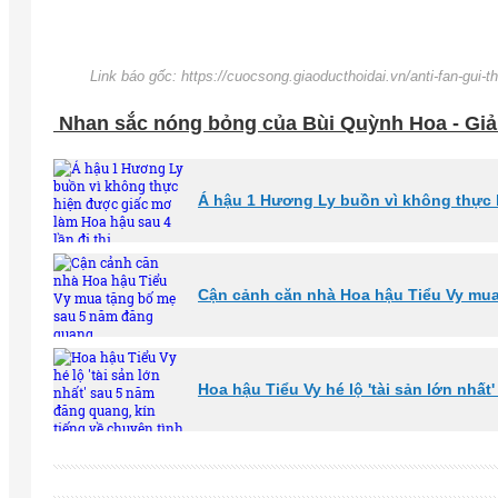
Link báo gốc: https://cuocsong.giaoducthoidai.vn/anti-fan-gui-
Nhan sắc nóng bỏng của Bùi Quỳnh Hoa - Giả
Á hậu 1 Hương Ly buồn vì không thực h
Cận cảnh căn nhà Hoa hậu Tiểu Vy mu
Hoa hậu Tiểu Vy hé lộ 'tài sản lớn nhấ