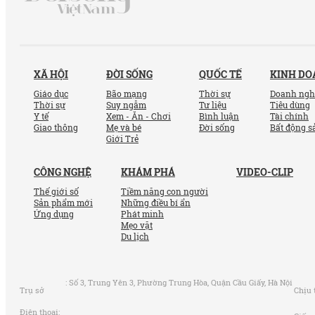
XÃ HỘI
ĐỜI SỐNG
QUỐC TẾ
KINH D
Giáo dục
Bão mạng
Thời sự
Doanh ngh
Thời sự
Suy ngẫm
Tư liệu
Tiêu dùng
Y tế
Xem - Ăn - Chơi
Bình luận
Tài chính
Giao thông
Mẹ và bé
Đời sống
Bất động s
Giới Trẻ
CÔNG NGHỆ
KHÁM PHÁ
VIDEO-CLIP
Thế giới số
Tiềm năng con người
Sản phẩm mới
Những điều bí ẩn
Ứng dụng
Phát minh
Mẹo vặt
Du lịch
:
Số 3, Trung Yên 3, Phường Trung Hòa, Quận Cầu Giấy, Hà Nội
Trụ sở
Chịu 
Điện thoại: