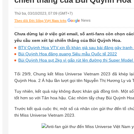
chiến thắng của Bùi Quỳnh Hoa
Thứ ba, 03/10/2023, 07:09 (GMT+7)
Theo dõi Đời Sống Việt Nam trên
Chưa dừng lại ở việc gửi email, số anti-fans còn chọn cá
yêu cầu xem xét lại chiến thắng của Bùi Quỳnh Hoa.
BTV Quỳnh Hoa VTV xin lỗi khán giả sau bài đăng gây tranh 
Bùi Quỳnh Hoa đăng quang Siêu mẫu Quốc tế 2022
Bùi Quỳnh Hoa sụt 2kg vì gấp rút lên đường thi Super Model 
Tối 29/9, Chung kết Miss Universe Vietnam 2023 đã khép lạ
Quỳnh Hoa. 2 Á hậu lần lượt gọi tên Nguyễn Thị Hương Ly và 
Tuy nhiên, kết quả này không được khán giả đồng tình. Một s
tốt hơn so với Tân hoa hậu. Các nhóm tẩy chay Bùi Quỳnh Hoa
Trước kết quả cuộc thi, một số cá nhân còn gửi thư đến tổ ch
thi Miss Universe Vietnam 2023.