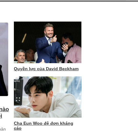
Quyền lực của David Beckham
 nào
i
Cha Eun Woo đệ đơn kháng
cáo
hân