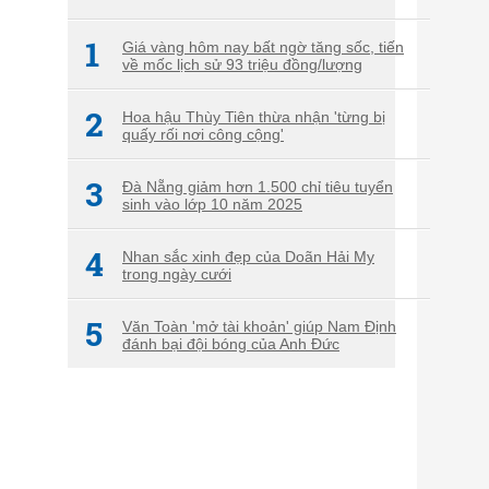
1
Giá vàng hôm nay bất ngờ tăng sốc, tiến
về mốc lịch sử 93 triệu đồng/lượng
2
Hoa hậu Thùy Tiên thừa nhận 'từng bị
quấy rối nơi công cộng'
3
Đà Nẵng giảm hơn 1.500 chỉ tiêu tuyển
sinh vào lớp 10 năm 2025
4
Nhan sắc xinh đẹp của Doãn Hải My
trong ngày cưới
5
Văn Toàn 'mở tài khoản' giúp Nam Định
đánh bại đội bóng của Anh Đức