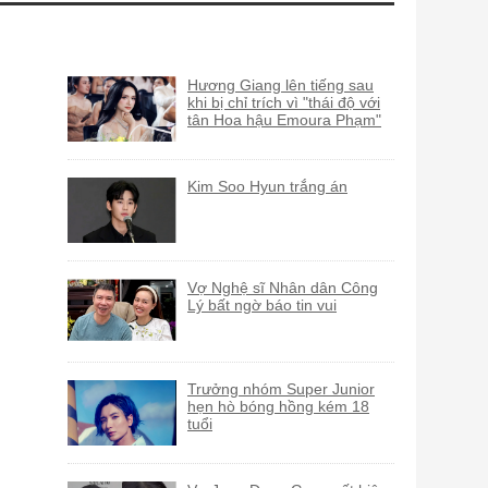
Hương Giang lên tiếng sau
khi bị chỉ trích vì "thái độ với
tân Hoa hậu Emoura Phạm"
Kim Soo Hyun trắng án
Vợ Nghệ sĩ Nhân dân Công
Lý bất ngờ báo tin vui
Trưởng nhóm Super Junior
hẹn hò bóng hồng kém 18
tuổi