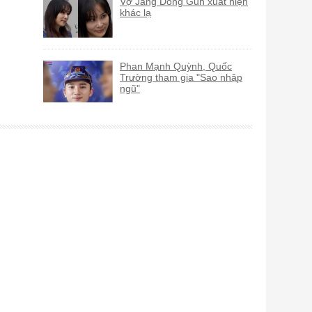
Vợ Jang Dong Gun xuất hiện
khác lạ
Phan Mạnh Quỳnh, Quốc
Trường tham gia "Sao nhập
ngũ"