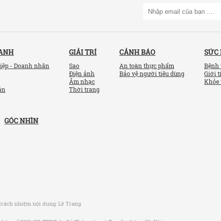
OANH
GIẢI TRÍ
CẢNH BÁO
SỨC
iệp - Doanh nhân
Sao
An toàn thực phẩm
Bệnh 
Điện ảnh
Bảo vệ người tiêu dùng
Giới t
Âm nhạc
Khỏe 
ản
Thời trang
GÓC NHÌN
trách nhiệm nội dung:
Lê Trang