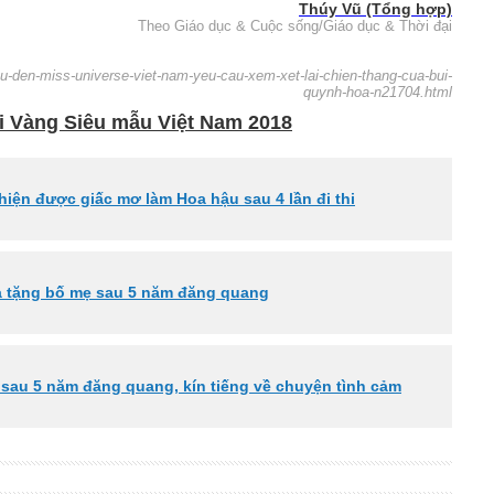
Thúy Vũ (Tổng hợp)
Theo Giáo dục & Cuộc sống/Giáo dục & Thời đại
thu-den-miss-universe-viet-nam-yeu-cau-xem-xet-lai-chien-thang-cua-bui-
quynh-hoa-n21704.html
i Vàng Siêu mẫu Việt Nam 2018
iện được giấc mơ làm Hoa hậu sau 4 lần đi thi
a tặng bố mẹ sau 5 năm đăng quang
t' sau 5 năm đăng quang, kín tiếng về chuyện tình cảm