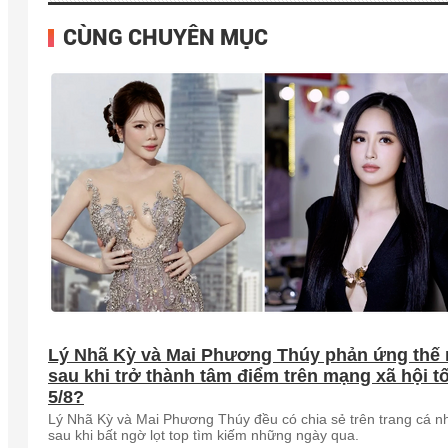
CÙNG CHUYÊN MỤC
Lý Nhã Kỳ và Mai Phương Thúy phản ứng thế
sau khi trở thành tâm điểm trên mạng xã hội tố
5/8?
Lý Nhã Kỳ và Mai Phương Thúy đều có chia sẻ trên trang cá n
sau khi bất ngờ lọt top tìm kiếm những ngày qua.