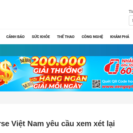
Tì
CẢNH BÁO
SỨC KHỎE
THỂ THAO
CÔNG NGHỆ
KHÁM PHÁ
se Việt Nam yêu cầu xem xét lại