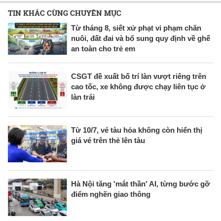
TIN KHÁC CÙNG CHUYÊN MỤC
Từ tháng 8, siết xử phạt vi phạm chăn
nuôi, đất đai và bổ sung quy định về ghế
an toàn cho trẻ em
CSGT đề xuất bố trí làn vượt riêng trên
cao tốc, xe không được chạy liên tục ở
làn trái
Từ 10/7, vé tàu hỏa không còn hiển thị
giá vé trên thẻ lên tàu
Hà Nội tăng 'mắt thần' AI, từng bước gỡ
điểm nghẽn giao thông