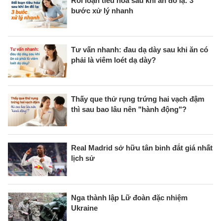
Rối loạn tiêu hóa sau khi ăn đồ lạ: 3
bước xử lý nhanh
Tư vấn nhanh: đau dạ dày sau khi ăn có
phải là viêm loét dạ dày?
Thấy que thử rụng trứng hai vạch đậm
thì sau bao lâu nên "hành động"?
Real Madrid sở hữu tân binh đắt giá nhất
lịch sử
Nga thành lập Lữ đoàn đặc nhiệm
Ukraine