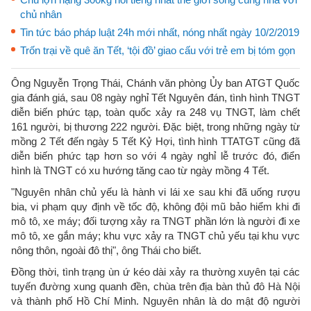
chủ nhân
Tin tức báo pháp luật 24h mới nhất, nóng nhất ngày 10/2/2019
Trốn trại về quê ăn Tết, ‘tội đồ’ giao cấu với trẻ em bị tóm gọn
Ông Nguyễn Trọng Thái, Chánh văn phòng Ủy ban ATGT Quốc
gia đánh giá, sau 08 ngày nghỉ Tết Nguyên đán, tình hình TNGT
diễn biến phức tạp, toàn quốc xảy ra 248 vụ TNGT, làm chết
161 người, bị thương 222 người. Đặc biệt, trong những ngày từ
mồng 2 Tết đến ngày 5 Tết Kỷ Hợi, tình hình TTATGT cũng đã
diễn biến phức tạp hơn so với 4 ngày nghỉ lễ trước đó, điển
hình là TNGT có xu hướng tăng cao từ ngày mồng 4 Tết.
"Nguyên nhân chủ yếu là hành vi lái xe sau khi đã uống rượu
bia, vi phạm quy định về tốc độ, không đội mũ bảo hiểm khi đi
mô tô, xe máy; đối tượng xảy ra TNGT phần lớn là người đi xe
mô tô, xe gắn máy; khu vực xảy ra TNGT chủ yếu tại khu vực
nông thôn, ngoài đô thị", ông Thái cho biết.
Đồng thời, tình trạng ùn ứ kéo dài xảy ra thường xuyên tại các
tuyến đường xung quanh đền, chùa trên địa bàn thủ đô Hà Nội
và thành phố Hồ Chí Minh. Nguyên nhân là do mật độ người