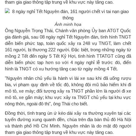
tham gia giao thông tập trung về khu vực này tăng cao.
Ảnh minh họa
Ông Nguyễn Trọng Thái, Chánh văn phòng Ủy ban ATGT Quốc
gia đánh giá, sau 08 ngày nghỉ Tết Nguyên đán, tình hình TNGT
diễn biến phức tạp, toàn quốc xảy ra 248 vụ TNGT, làm chết
161 người, bị thương 222 người. Đặc biệt, trong những ngày từ
mồng 2 Tết đến ngày 5 Tết Kỷ Hợi, tình hình TTATGT cũng đã
diễn biến phức tạp hơn so với 4 ngày nghỉ lễ trước đó, điển
hình là TNGT có xu hướng tăng cao từ ngày mồng 4 Tết.
"Nguyên nhân chủ yếu là hành vi lái xe sau khi đã uống rượu
bia, vi phạm quy định về tốc độ, không đội mũ bảo hiểm khi đi
mô tô, xe máy; đối tượng xảy ra TNGT phần lớn là người đi xe
mô tô, xe gắn máy; khu vực xảy ra TNGT chủ yếu tại khu vực
nông thôn, ngoài đô thị", ông Thái cho biết.
Đồng thời, tình trạng ùn ứ kéo dài xảy ra thường xuyên tại các
tuyến đường xung quanh đền, chùa trên địa bàn thủ đô Hà Nội
và thành phố Hồ Chí Minh. Nguyên nhân là do mật độ người
tham gia giao thông tập trung về khu vực này tăng cao.