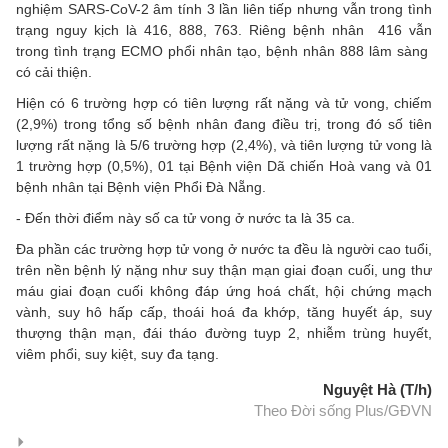
nghiệm SARS-CoV-2 âm tính 3 lần liên tiếp nhưng vẫn trong tình
trạng nguy kịch là 416, 888, 763. Riêng bệnh nhân 416 vẫn
trong tình trạng ECMO phổi nhân tạo, bệnh nhân 888 lâm sàng
có cải thiện.
Hiện có 6 trường hợp có tiên lượng rất nặng và tử vong, chiếm
(2,9%) trong tổng số bệnh nhân đang điều trị, trong đó số tiên
lượng rất nặng là 5/6 trường hợp (2,4%), và tiên lượng tử vong là
1 trường hợp (0,5%), 01 tại Bệnh viện Dã chiến Hoà vang và 01
bệnh nhân tại Bệnh viện Phổi Đà Nẵng.
- Đến thời điểm này số ca tử vong ở nước ta là 35 ca.
Đa phần các trường hợp tử vong ở nước ta đều là người cao tuổi,
trên nền bệnh lý nặng như suy thận mạn giai đoạn cuối, ung thư
máu giai đoạn cuối không đáp ứng hoá chất, hội chứng mạch
vành, suy hô hấp cấp, thoái hoá đa khớp, tăng huyết áp, suy
thượng thận mạn, đái tháo đường tuyp 2, nhiễm trùng huyết,
viêm phổi, suy kiệt, suy đa tạng.
Nguyệt Hà (T/h)
Theo Đời sống Plus/GĐVN