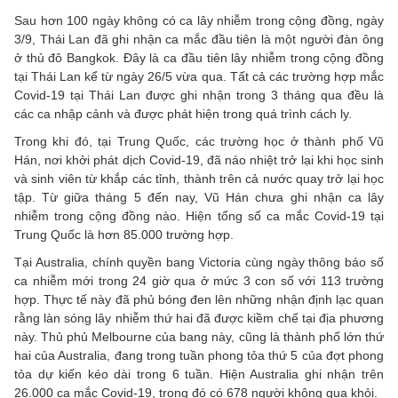
Sau hơn 100 ngày không có ca lây nhiễm trong cộng đồng, ngày
3/9, Thái Lan đã ghi nhận ca mắc đầu tiên là một người đàn ông
ở thủ đô Bangkok. Đây là ca đầu tiên lây nhiễm trong cộng đồng
tại Thái Lan kể từ ngày 26/5 vừa qua. Tất cả các trường hợp mắc
Covid-19 tại Thái Lan được ghi nhận trong 3 tháng qua đều là
các ca nhập cảnh và được phát hiện trong quá trình cách ly.
Trong khi đó, tại Trung Quốc, các trường học ở thành phố Vũ
Hán, nơi khởi phát dịch Covid-19, đã náo nhiệt trở lại khi học sinh
và sinh viên từ khắp các tỉnh, thành trên cả nước quay trở lại học
tập. Từ giữa tháng 5 đến nay, Vũ Hán chưa ghi nhận ca lây
nhiễm trong cộng đồng nào. Hiện tổng số ca mắc Covid-19 tại
Trung Quốc là hơn 85.000 trường hợp.
Tại Australia, chính quyền bang Victoria cùng ngày thông báo số
ca nhiễm mới trong 24 giờ qua ở mức 3 con số với 113 trường
hợp. Thực tế này đã phủ bóng đen lên những nhận định lạc quan
rằng làn sóng lây nhiễm thứ hai đã được kiềm chế tại địa phương
này. Thủ phủ Melbourne của bang này, cũng là thành phố lớn thứ
hai của Australia, đang trong tuần phong tỏa thứ 5 của đợt phong
tỏa dự kiến kéo dài trong 6 tuần. Hiện Australia ghi nhận trên
26.000 ca mắc Covid-19, trong đó có 678 người không qua khỏi.