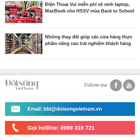
Điện Thoại Vui miễn phí vệ sinh laptop,
MacBook cho HSSV mùa Back to School
Những thay đổi giúp các cửa hàng thực
phẩm nâng cao trải nghiệm khách hàng
Follow me
Email: bbt@doisongvietnam.vn
Gọi hotline: 0989 316 721