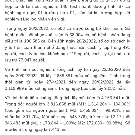
được phát hiện tại 14/15 quận, huyện; trong đó có 1459 trường
hợp tự đi làm xét nghiệm, 145 Test nhanh dương tính, 87 ca
bệnh nghi ngờ, 01 trường hợp F1, còn lại là trường hợp xét
nghiệm sàng lọc nhân viên y tế.
Trong ngày 20/2/2022, có 503 ca được công bố khỏi bệnh. Số
bệnh nhân hồi phục xuất viện là 38.004 ca, số bệnh nhân đang
điều trị là 106.585 ca. Đến 18h ngày 20/2/2022, số cơ sở cách ly
y tế trên toàn thành phố đang thực hiện cách ly tập trung 491
người, cách ly tại các khách sạn 219 người, cách ly tại nhà, nơi
lưu trú 77.947 người.
Về tình hình xét nghiệm, tổng tích lũy từ ngày 23/3/2020 đến
ngày 20/02/2022 đã lấy 2.888.381 mẫu xét nghiệm. Tính trong
thời gian từ ngày 27/4/2021 đến ngày 20/02/2022 đã lấy
2.119.969 mẫu xét nghiệm. Trong ngày báo cáo lấy 9.082 mẫu.
Về tình hình tiêm chủng, tổng tích lũy mũi tiêm là 4.163.341 mũi.
Trong đó: người lớn 3.816.858 mũi (M1: 1.514.284 = 104,98%
(bao gồm cả người ngoại tỉnh); M2: 1.455.094 = 99,91%; mũi
nhắc lại: 301.704; Mũi bổ sung: 545.776); trẻ em từ 12-17 tuổi
346.483 mũi (M1 : 173.844 = 100%; M2: 172.639= 99,98%). Số
mũi tiêm trong ngày là 7.443 mũi.