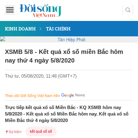
KINH DOANH
TÀI CHÍNH
XSMB 5/8 - Kết quả xổ số miền Bắc hôm
nay thứ 4 ngày 5/8/2020
Thứ tư, 05/08/2020, 11:48 (GMT+7)
Theo dõi Đời Sống Việt Nam trên
Trực tiếp kết quả xổ số Miền Bắc - KQ XSMB hôm nay
5/8/2020 - Kết quả xổ số Miền Bắc hôm nay. Kết quả xổ số
Miền Bắc thứ 4 ngày 5/8/2020
kết quả xổ số
Sự kiện: