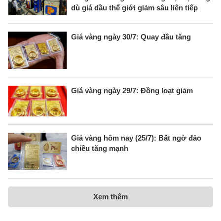
dù giá dầu thế giới giảm sâu liên tiếp
Giá vàng ngày 30/7: Quay đầu tăng
Giá vàng ngày 29/7: Đồng loạt giảm
Giá vàng hôm nay (25/7): Bất ngờ đảo
chiều tăng mạnh
Xem thêm