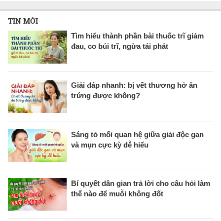
TIN MỚI
Tìm hiểu thành phần bài thuốc trĩ giảm
đau, co búi trĩ, ngừa tái phát
Giải đáp nhanh: bị vết thương hở ăn
trứng được không?
Sáng tỏ mối quan hệ giữa giải độc gan
và mụn cực kỳ dễ hiểu
Bí quyết dân gian trả lời cho câu hỏi làm
thế nào để muỗi không đốt