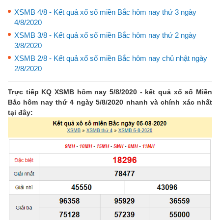
XSMB 4/8 - Kết quả xổ số miền Bắc hôm nay thứ 3 ngày
4/8/2020
XSMB 3/8 - Kết quả xổ số miền Bắc hôm nay thứ 2 ngày
3/8/2020
XSMB 2/8 - Kết quả xổ số miền Bắc hôm nay chủ nhật ngày
2/8/2020
Trực tiếp KQ XSMB hôm nay 5/8/2020 - kết quả xổ số Miền
Bắc hôm nay thứ 4 ngày 5/8/2020 nhanh và chính xác nhất
tại đây: