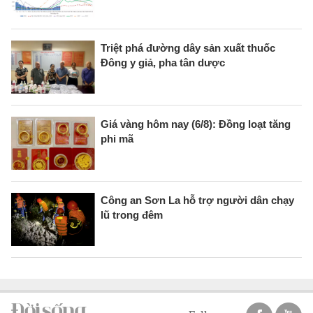
Triệt phá đường dây sản xuất thuốc
Đông y giả, pha tân dược
Giá vàng hôm nay (6/8): Đồng loạt tăng
phi mã
Công an Sơn La hỗ trợ người dân chạy
lũ trong đêm