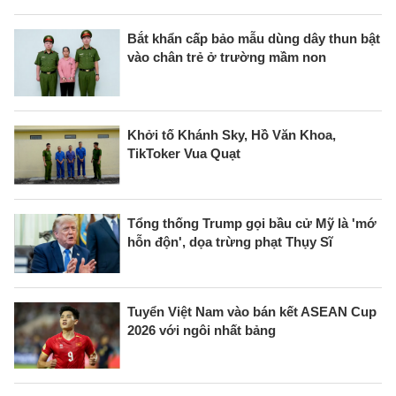
Bắt khẩn cấp bảo mẫu dùng dây thun bật
vào chân trẻ ở trường mầm non
Khởi tố Khánh Sky, Hồ Văn Khoa,
TikToker Vua Quạt
Tổng thống Trump gọi bầu cử Mỹ là 'mớ
hỗn độn', dọa trừng phạt Thụy Sĩ
Tuyển Việt Nam vào bán kết ASEAN Cup
2026 với ngôi nhất bảng