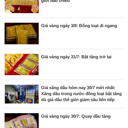
giới đảo chiều
Giá vàng ngày 3/8: Đồng loạt đi ngang
Giá vàng ngày 31/7: Bật tăng trở lại
Giá xăng dầu hôm nay 30/7 mới nhất:
Xăng dầu trong nước đồng loạt bật tăng
dù giá dầu thế giới giảm sâu liên tiếp
Giá vàng ngày 30/7: Quay đầu tăng