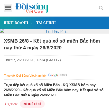
KINH DOANH
TÀI CHÍNH
XSMB 26/8 - Kết quả xổ số miền Bắc hôm
nay thứ 4 ngày 26/8/2020
Thứ tư, 26/08/2020, 12:34 (GMT+7)
Theo dõi Đời Sống Việt Nam trên
Trực tiếp kết quả xổ số Miền Bắc - KQ XSMB hôm nay
26/8/2020 - Kết quả xổ số Miền Bắc hôm nay. Kết quả xổ số
Miền Bắc thứ 4 ngày 26/8/2020
kết quả xổ số
Sự kiện: