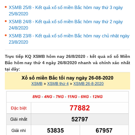
XSMB 25/8 - Kết quả xổ số miền Bắc hôm nay thứ 3 ngày
25/8/2020
XSMB 24/8 - Kết quả xổ số miền Bắc hôm nay thứ 2 ngày
24/8/2020
XSMB 23/8 - Kết quả xổ số miền Bắc hôm nay chủ nhật ngày
23/8/2020
Trực tiếp KQ XSMB hôm nay 26/8/2020 - kết quả xổ số Miền
Bắc hôm nay thứ 4 ngày 26/8/2020 nhanh và chính xác nhất
tại đây: