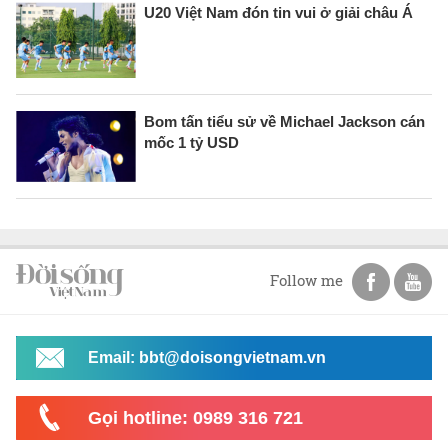
U20 Việt Nam đón tin vui ở giải châu Á
Bom tấn tiểu sử về Michael Jackson cán
mốc 1 tỷ USD
Follow me
Email: bbt@doisongvietnam.vn
Gọi hotline: 0989 316 721