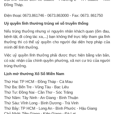
Đồng Tháp.
Điện thoại: 0673.861746 - 0673.863000 - Fax: 0673. 861750
Uỷ quyền lĩnh thưởng trúng vé số truyền thống
Nếu trúng thưởng nhưng vì nguyên nhân khách quan (ốm đau,
bệnh tật, đi công tác xa,...) bạn không thể trực tiếp tham gia lĩnh
thưởng thì có thể uỷ quyền cho người đại diện hợp pháp của
mình để lĩnh thưởng.
Việc uỷ quyền lĩnh thưởng phải được thực hiện bằng văn bản,
có xác nhận của chính quyền phường, xã nơi cư trú của người
trúng thưởng.
Lịch mở thưởng Xổ Số Miền Nam
Thứ Hai: TP HCM - Đồng Tháp - Cà Mau
Thứ Ba: Bến Tre - Vũng Tàu - Bạc Liêu
Thứ Tư: Đồng Nai - Cần Thơ - Sóc Trăng
Thứ Năm: Tây Ninh - An Giang - Bình Thuận
Thứ Sáu: Vĩnh Long - Bình Dương - Trà Vinh
Thứ Bảy: TP HCM - Long An - Bình Phước - Hậu Giang
Chủ Nhật: Tiền Giang - Kiên Giang - Đà Lạt.