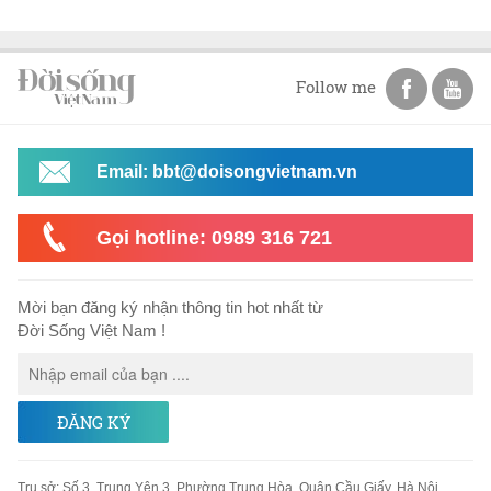
Follow me
Email: bbt@doisongvietnam.vn
Gọi hotline: 0989 316 721
Mời bạn đăng ký nhận thông tin hot nhất từ
Đời Sống Việt Nam !
ĐĂNG KÝ
Trụ sở
:
Số 3, Trung Yên 3, Phường Trung Hòa, Quận Cầu Giấy, Hà Nội