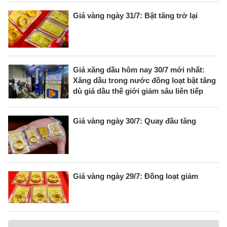
Giá vàng ngày 31/7: Bật tăng trở lại
Giá xăng dầu hôm nay 30/7 mới nhất:
Xăng dầu trong nước đồng loạt bật tăng
dù giá dầu thế giới giảm sâu liên tiếp
Giá vàng ngày 30/7: Quay đầu tăng
Giá vàng ngày 29/7: Đồng loạt giảm