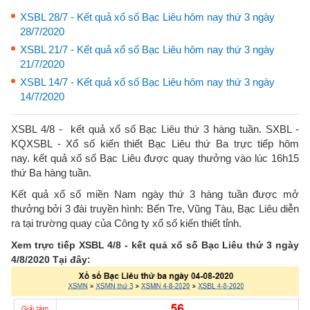
XSBL 28/7 - Kết quả xổ số Bạc Liêu hôm nay thứ 3 ngày
28/7/2020
XSBL 21/7 - Kết quả xổ số Bạc Liêu hôm nay thứ 3 ngày
21/7/2020
XSBL 14/7 - Kết quả xổ số Bạc Liêu hôm nay thứ 3 ngày
14/7/2020
XSBL 4/8 - kết quả xổ số Bạc Liêu thứ 3 hàng tuần. SXBL -
KQXSBL - Xổ số kiến thiết Bạc Liêu thứ Ba trực tiếp hôm
nay. kết quả xổ số Bạc Liêu được quay thưởng vào lúc 16h15
thứ Ba hàng tuần.
Kết quả xổ số miền Nam ngày thứ 3 hàng tuần được mở
thưởng bởi 3 đài truyền hình: Bến Tre, Vũng Tàu, Bạc Liêu diễn
ra tại trường quay của Công ty xổ số kiến thiết tỉnh.
Xem trực tiếp XSBL 4/8 - kết quả xổ số Bạc Liêu thứ 3 ngày
4/8/2020 Tại đây: