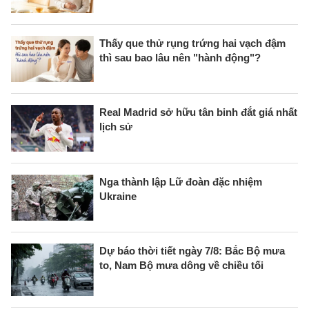
Thấy que thử rụng trứng hai vạch đậm
thì sau bao lâu nên "hành động"?
Real Madrid sở hữu tân binh đắt giá nhất
lịch sử
Nga thành lập Lữ đoàn đặc nhiệm
Ukraine
Dự báo thời tiết ngày 7/8: Bắc Bộ mưa
to, Nam Bộ mưa dông về chiều tối