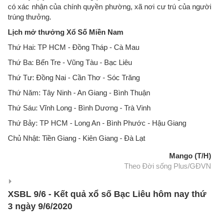
có xác nhận của chính quyền phường, xã nơi cư trú của người
trúng thưởng.
Lịch mở thưởng Xổ Số Miền Nam
Thứ Hai: TP HCM - Đồng Tháp - Cà Mau
Thứ Ba: Bến Tre - Vũng Tàu - Bạc Liêu
Thứ Tư: Đồng Nai - Cần Thơ - Sóc Trăng
Thứ Năm: Tây Ninh - An Giang - Bình Thuận
Thứ Sáu: Vĩnh Long - Bình Dương - Trà Vinh
Thứ Bảy: TP HCM - Long An - Bình Phước - Hậu Giang
Chủ Nhật: Tiền Giang - Kiên Giang - Đà Lạt
Mango (T/H)
Theo Đời sống Plus/GĐVN
XSBL 9/6 - Kết quả xổ số Bạc Liêu hôm nay thứ
3 ngày 9/6/2020