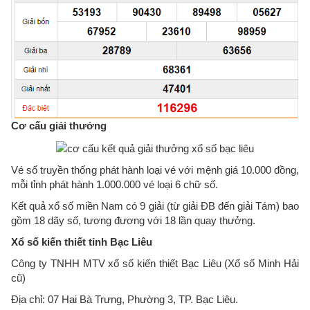
Cơ cấu giải thưởng
Vé số truyền thống phát hành loại vé với mệnh giá 10.000 đồng,
mỗi tỉnh phát hành 1.000.000 vé loại 6 chữ số.
Kết quả xổ số miền Nam có 9 giải (từ giải ĐB đến giải Tám) bao
gồm 18 dãy số, tương đương với 18 lần quay thưởng.
Xổ số kiến thiết tỉnh Bạc Liêu
Công ty TNHH MTV xổ số kiến thiết Bạc Liêu (Xổ số Minh Hải
cũ)
Địa chỉ: 07 Hai Bà Trưng, Phường 3, TP. Bạc Liêu.