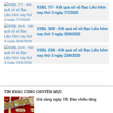
XSBL 7/7 - Kết quả xổ số Bạc Liêu hôm
nay thứ 3 ngày 7/7/2020
XSBL 30/6 - Kết quả xổ số Bạc Liêu hôm
nay thứ 3 ngày 30/6/2020
XSBL 23/6 - Kết quả xổ số Bạc Liêu hôm
nay thứ 3 ngày 23/6/2020
TIN KHÁC CÙNG CHUYÊN MỤC
Giá vàng ngày 7/8: Đảo chiều tăng