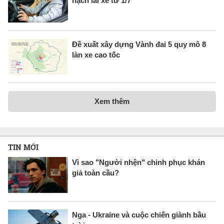
hạch lái xe từ 1/7
Đề xuất xây dựng Vành đai 5 quy mô 8
làn xe cao tốc
Xem thêm
TIN MỚI
Vì sao "Người nhện" chinh phục khán
giả toàn cầu?
Nga - Ukraine và cuộc chiến giành bầu