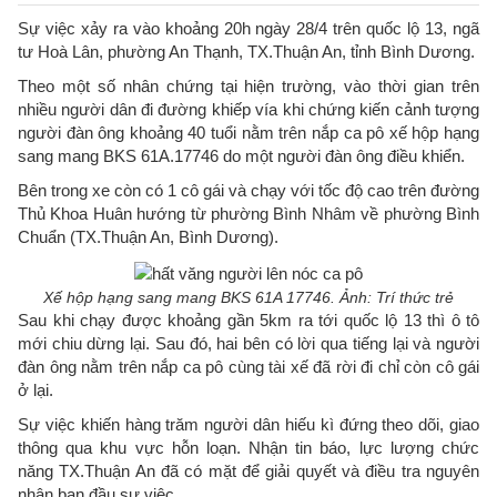
Sự việc xảy ra vào khoảng 20h ngày 28/4 trên quốc lộ 13, ngã
tư Hoà Lân, phường An Thạnh, TX.Thuận An, tỉnh Bình Dương.
Theo một số nhân chứng tại hiện trường, vào thời gian trên
nhiều người dân đi đường khiếp vía khi chứng kiến cảnh tượng
người đàn ông khoảng 40 tuổi nằm trên nắp ca pô xế hộp hạng
sang mang BKS 61A.17746 do một người đàn ông điều khiển.
Bên trong xe còn có 1 cô gái và chạy với tốc độ cao trên đường
Thủ Khoa Huân hướng từ phường Bình Nhâm về phường Bình
Chuẩn (TX.Thuận An, Bình Dương).
Xế hộp hạng sang mang BKS 61A 17746. Ảnh: Trí thức trẻ
Sau khi chạy được khoảng gần 5km ra tới quốc lộ 13 thì ô tô
mới chiu dừng lại. Sau đó, hai bên có lời qua tiếng lại và người
đàn ông nằm trên nắp ca pô cùng tài xế đã rời đi chỉ còn cô gái
ở lại.
Sự việc khiến hàng trăm người dân hiếu kì đứng theo dõi, giao
thông qua khu vực hỗn loạn. Nhận tin báo, lực lượng chức
năng TX.Thuận An đã có mặt để giải quyết và điều tra nguyên
nhân ban đầu sự việc.