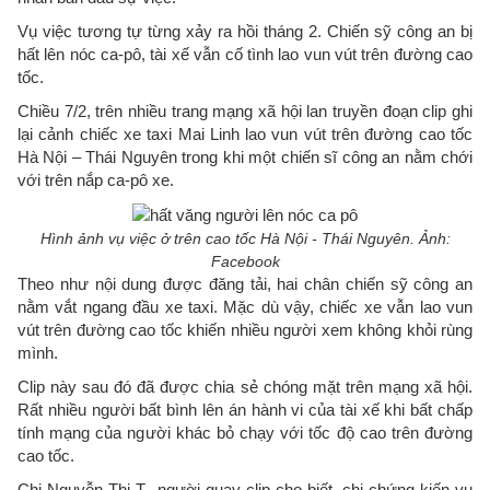
Vụ việc tương tự từng xảy ra hồi tháng 2. Chiến sỹ công an bị
hất lên nóc ca-pô, tài xế vẫn cố tình lao vun vút trên đường cao
tốc.
Chiều 7/2, trên nhiều trang mạng xã hội lan truyền đoạn clip ghi
lại cảnh chiếc xe taxi Mai Linh lao vun vút trên đường cao tốc
Hà Nội – Thái Nguyên trong khi một chiến sĩ công an nằm chới
với trên nắp ca-pô xe.
Hình ảnh vụ việc ở trên cao tốc Hà Nội - Thái Nguyên. Ảnh:
Facebook
Theo như nội dung được đăng tải, hai chân chiến sỹ công an
nằm vắt ngang đầu xe taxi. Mặc dù vậy, chiếc xe vẫn lao vun
vút trên đường cao tốc khiến nhiều người xem không khỏi rùng
mình.
Clip này sau đó đã được chia sẻ chóng mặt trên mạng xã hội.
Rất nhiều người bất bình lên án hành vi của tài xế khi bất chấp
tính mạng của người khác bỏ chạy với tốc độ cao trên đường
cao tốc.
Chị Nguyễn Thị T., người quay clip cho biết, chị chứng kiến vụ