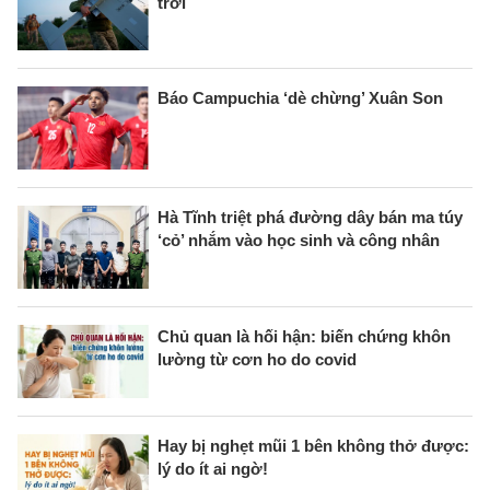
trời
Báo Campuchia ‘dè chừng’ Xuân Son
Hà Tĩnh triệt phá đường dây bán ma túy
‘cỏ’ nhắm vào học sinh và công nhân
Chủ quan là hối hận: biến chứng khôn
lường từ cơn ho do covid
Hay bị nghẹt mũi 1 bên không thở được:
lý do ít ai ngờ!