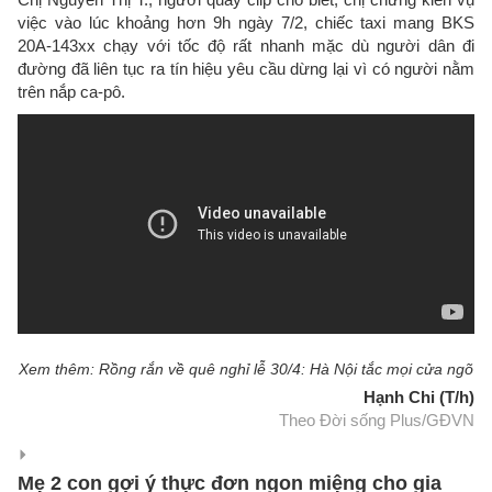
việc vào lúc khoảng hơn 9h ngày 7/2, chiếc taxi mang BKS
20A-143xx chạy với tốc độ rất nhanh mặc dù người dân đi
đường đã liên tục ra tín hiệu yêu cầu dừng lại vì có người nằm
trên nắp ca-pô.
Xem thêm: Rồng rắn về quê nghỉ lễ 30/4: Hà Nội tắc mọi cửa ngõ
Hạnh Chi (T/h)
Theo Đời sống Plus/GĐVN
Mẹ 2 con gợi ý thực đơn ngon miệng cho gia