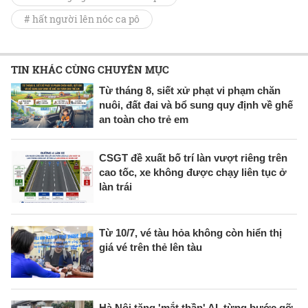
# hất người lên nóc ca pô
TIN KHÁC CÙNG CHUYÊN MỤC
Từ tháng 8, siết xử phạt vi phạm chăn
nuôi, đất đai và bổ sung quy định về ghế
an toàn cho trẻ em
CSGT đề xuất bố trí làn vượt riêng trên
cao tốc, xe không được chạy liên tục ở
làn trái
Từ 10/7, vé tàu hỏa không còn hiển thị
giá vé trên thẻ lên tàu
Hà Nội tăng 'mắt thần' AI, từng bước gỡ