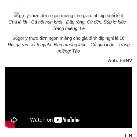
Chả lá lốt - Cá hồi hun khói - Đậu rồng, Củ dền, Súp lơ luộc -
Tráng miệng: Lê
Đùi gà rán sốt teriyaki- Rau muống luộc - Củ quả luộc - Tráng
miệng: Táo
Ảnh: FBNV
L.H