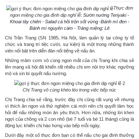
Thực đơn
ngon miệng cho gia đình dịp nghỉ lễ:
Sườn nướng Teriyaki -
Khoai tây chiên - Salad cá hồi trộn sốt vừng -Bánh mì đen -
Bánh mì nguyên cám - Tráng miệng: Lê
Chị Trần Trang (SN 1985, Hà Nội, làm quản lý tại công ty tổ
chức và trang trí tiệc cưới, sự kiện) là một trong những thành
viên nổi bật trên diễn đàn nổi tiếng về nấu ăn.
Những mâm cơm vô cùng ngon mắt của chị Trang khi chia sẻ
lên mạng xã hội đã khiến rất nhiều chị em nội trợ khác ngưỡng
mộ và xin bí quyết nấu nướng.
Chị Trang vô cùng khéo léo trong việc bếp núc
Chị Trang chia sẻ rằng, trước đây chị cũng rất vụng về nhưng
vì thích ăn ngon và thử nghiệm cái mới nên chị quyết tâm học
hỏi để nấu những món ăn yêu thích. Hơn nữa, những lời khen
ngợi của chồng và 2 con nhỏ (bé 7 tuổi và bé 11 tháng) cũng là
động lực khiến chị hào hứng vào bếp mỗi ngày.
Dưới đây một số thực đơn bạn có thể nấu cho gai đình thưởng