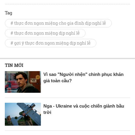
Tag
# thực đơn ngon miệng cho gia đình dịp nghỉ lễ
# thực đơn ngon miệng dịp nghỉ lễ
# gợi ý thực đơn ngon miệng dịp nghỉ lễ
TIN MỚI
Vì sao "Người nhện" chinh phục khán
giả toàn cầu?
Nga - Ukraine và cuộc chiến giành bầu
trời