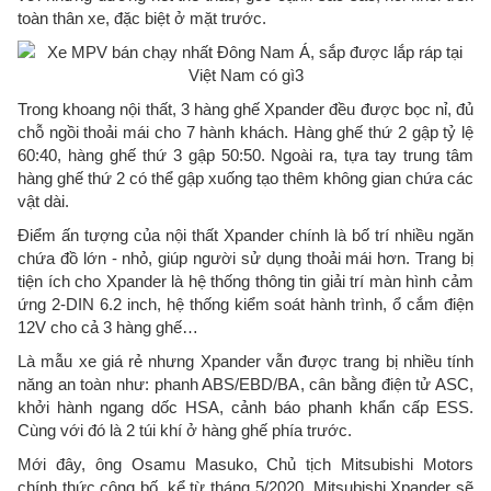
toàn thân xe, đặc biệt ở mặt trước.
Trong khoang nội thất, 3 hàng ghế Xpander đều được bọc nỉ, đủ
chỗ ngồi thoải mái cho 7 hành khách. Hàng ghế thứ 2 gập tỷ lệ
60:40, hàng ghế thứ 3 gập 50:50. Ngoài ra, tựa tay trung tâm
hàng ghế thứ 2 có thể gập xuống tạo thêm không gian chứa các
vật dài.
Điểm ấn tượng của nội thất Xpander chính là bố trí nhiều ngăn
chứa đồ lớn - nhỏ, giúp người sử dụng thoải mái hơn. Trang bị
tiện ích cho Xpander là hệ thống thông tin giải trí màn hình cảm
ứng 2-DIN 6.2 inch, hệ thống kiểm soát hành trình, ổ cắm điện
12V cho cả 3 hàng ghế…
Là mẫu xe giá rẻ nhưng Xpander vẫn được trang bị nhiều tính
năng an toàn như: phanh ABS/EBD/BA, cân bằng điện tử ASC,
khởi hành ngang dốc HSA, cảnh báo phanh khẩn cấp ESS.
Cùng với đó là 2 túi khí ở hàng ghế phía trước.
Mới đây, ông Osamu Masuko, Chủ tịch Mitsubishi Motors
chính thức công bố, kể từ tháng 5/2020, Mitsubishi Xpander sẽ