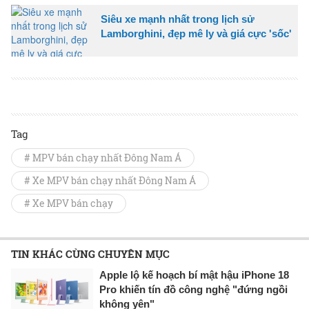
Siêu xe mạnh nhất trong lịch sử
Lamborghini, đẹp mê ly và giá cực 'sốc'
Tag
# MPV bán chạy nhất Đông Nam Á
# Xe MPV bán chạy nhất Đông Nam Á
# Xe MPV bán chạy
TIN KHÁC CÙNG CHUYÊN MỤC
Apple lộ kế hoạch bí mật hậu iPhone 18
Pro khiến tín đồ công nghệ "đứng ngồi
không yên"