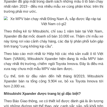
Xpander đã góp mặt trong danh sách những mẫu ô tô bán chạy
nhất năm 2019 - điều mà nhiều mẫu xe cùng phân khúc trên thị
trường phải mơ ước.
Theo thống kê từ Mitsubishi, chỉ sau 1 năm bán tại Việt Nam,
Xpander đã đạt mốc doanh số bán 10.000 xe. Thậm chí mẫu xe
này từng rơi vào cảnh cháy hàng, các đại lý phân phối luôn gặp
tình trạng “cung không kịp cầu”.
Theo báo cáo mới nhất từ Hiệp hội các nhà sản xuất ô tô Việt
Nam (VAMA), Mitsubishi Xpander hiện đang là mẫu MPV bán
chạy nhất thị trường, chiếm ngôi Toyota Innova. Đây là điều mà
xưa nay chưa một mẫu MPV nào làm được.
Cụ thể, tính từ đầu năm đến hết tháng 8/2019, Mitsubishi
Xpander bán ra tổng cộng 9.904 xe, bỏ xa Toyota Innova tới
hơn 2.000 xe.
Mitsubishi Xpander được trang bị gì đặc biệt?
Theo Báo Giao thông, xe có thiết kế được đánh giá là ấn tượng
với những đường nét thể thao, góc cạnh sắc sảo, nổi khối trên