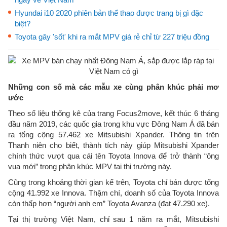
Hyundai i10 2020 phiên bản thể thao được trang bị gì đặc
biệt?
Toyota gây 'sốt' khi ra mắt MPV giá rẻ chỉ từ 227 triệu đồng
Những con số mà các mẫu xe cùng phân khúc phải mơ
ước
Theo số liệu thống kê của trang Focus2move, kết thúc 6 tháng
đầu năm 2019, các quốc gia trong khu vực Đông Nam Á đã bán
ra tổng cộng 57.462 xe Mitsubishi Xpander. Thông tin trên
Thanh niên cho biết, thành tích này giúp Mitsubishi Xpander
chính thức vượt qua cái tên Toyota Innova để trở thành “ông
vua mới” trong phân khúc MPV tại thị trường này.
Cũng trong khoảng thời gian kể trên, Toyota chỉ bán được tổng
cộng 41.992 xe Innova. Thậm chí, doanh số của Toyota Innova
còn thấp hơn “người anh em” Toyota Avanza (đạt 47.290 xe).
Tại thị trường Việt Nam, chỉ sau 1 năm ra mắt, Mitsubishi