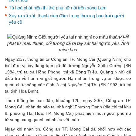
Tá hoả phát hiện thi thể phụ nữ nổi trên sông Lam
Xảy ra xô xát, thanh niên đâm trọng thương bạn trai người
yêu cũ
Xuất
phát từ mâu thuẫn, đối tượng đã ra tay sát hại người yêu. Ảnh
minh hoạ
Ngày 20/7, thông tin từ Công an TP. Móng Cái (Quảng Ninh) cho
biết đơn vị này đang tạm giữ đối tượng Nguyễn Xuân Cương (SN
1984, trú tại xã Hồng Phong, thị xã Đông Triều, Quảng Ninh) để
điều tra về hành vi giết người. Nạn nhân trong vụ án được cơ
quan chức năng xác định là chị Nguyễn Thị Th. (SN 1993, trú tại
tại tỉnh Hòa Bình).
Theo thông tin ban đầu, khoảng 12h, ngày 20/7, Công an TP.
Móng Cái, nhận tin báo tại nhà nghỉ Phương Oanh (địa chỉ tại khu
8, phường Hải Hòa, TP. Móng Cái) phát hiện một người phụ nữ
tử vong, xung quanh có nhiều vết máu.
Ngay khi nhận tin, Công an TP. Móng Cái đã phối hợp với các
phòng nghiệp vụ Công an tỉnh Quảng Ninh vào cuộc điều tra, làm