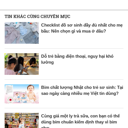
TIN KHÁC CÙNG CHUYÊN MỤC
Checklist đồ sơ sinh đầy đủ nhất cho mẹ
bầu: Nên chọn gì và mua ở đâu?
Dỗ trẻ bằng điện thoại, nguy hại khó
lường
Bỉm chất lượng Nhật cho trẻ sơ sinh: Tại
sao ngày càng nhiều mẹ Việt tin dùng?
Cùng giá một ly trà sữa, con bạn có thể
dùng bỉm chuẩn kiểm định thay vì bỉm
chợ