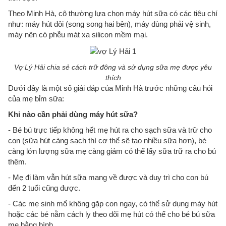
Theo Minh Hà, cô thường lựa chọn máy hút sữa có các tiêu chí
như: máy hút đôi (song song hai bên), máy dùng phải vệ sinh,
máy nên có phễu mát xa silicon mềm mại.
Vợ Lý Hải chia sẻ cách trữ đông và sử dụng sữa mẹ được yêu
thích
Dưới đây là một số giải đáp của Minh Hà trước những câu hỏi
của mẹ bỉm sữa:
Khi nào cần phải dùng máy hút sữa?
- Bé bú trực tiếp không hết mẹ hút ra cho sạch sữa và trữ cho
con (sữa hút càng sạch thì cơ thể sẽ tạo nhiều sữa hơn), bé
càng lớn lượng sữa mẹ càng giảm có thể lấy sữa trữ ra cho bú
thêm.
- Mẹ đi làm vẫn hút sữa mang về được và duy trì cho con bú
đến 2 tuổi cũng được.
- Các mẹ sinh mổ không gặp con ngay, có thể sử dụng máy hút
hoặc các bé nằm cách ly theo dõi mẹ hút có thể cho bé bú sữa
mẹ bằng bình.