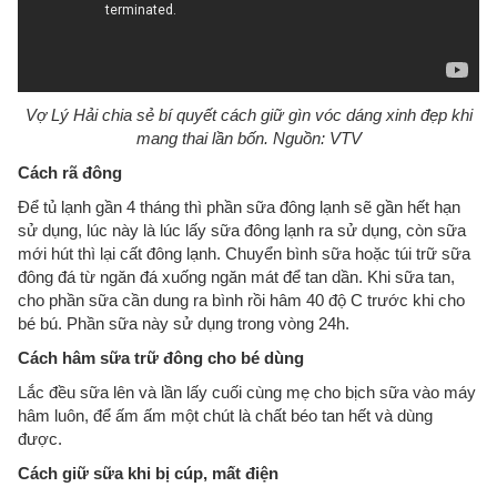
Vợ Lý Hải chia sẻ bí quyết cách giữ gìn vóc dáng xinh đẹp khi
mang thai lần bốn. Nguồn: VTV
Cách rã đông
Để tủ lạnh gần 4 tháng thì phần sữa đông lạnh sẽ gần hết hạn
sử dụng, lúc này là lúc lấy sữa đông lạnh ra sử dụng, còn sữa
mới hút thì lại cất đông lạnh. Chuyển bình sữa hoặc túi trữ sữa
đông đá từ ngăn đá xuống ngăn mát để tan dần. Khi sữa tan,
cho phần sữa cần dung ra bình rồi hâm 40 độ C trước khi cho
bé bú. Phần sữa này sử dụng trong vòng 24h.
Cách hâm sữa trữ đông cho bé dùng
Lắc đều sữa lên và lần lấy cuối cùng mẹ cho bịch sữa vào máy
hâm luôn, để ấm ấm một chút là chất béo tan hết và dùng
được.
Cách giữ sữa khi bị cúp, mất điện