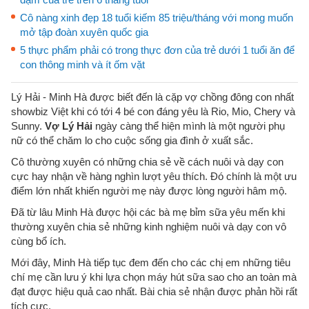
Cô nàng xinh đẹp 18 tuổi kiếm 85 triệu/tháng với mong muốn
mở tập đoàn xuyên quốc gia
5 thực phẩm phải có trong thực đơn của trẻ dưới 1 tuổi ăn để
con thông minh và ít ốm vặt
Lý Hải - Minh Hà được biết đến là cặp vợ chồng đông con nhất
showbiz Việt khi có tới 4 bé con đáng yêu là Rio, Mio, Chery và
Sunny.
Vợ Lý Hải
ngày càng thể hiện mình là một người phụ
nữ có thể chăm lo cho cuộc sống gia đình ở xuất sắc.
Cô thường xuyên có những chia sẻ về cách nuôi và dạy con
cực hay nhận về hàng nghìn lượt yêu thích. Đó chính là một ưu
điểm lớn nhất khiến người mẹ này được lòng người hâm mộ.
Đã từ lâu Minh Hà được hội các bà mẹ bỉm sữa yêu mến khi
thường xuyên chia sẻ những kinh nghiệm nuôi và dạy con vô
cùng bổ ích.
Mới đây, Minh Hà tiếp tục đem đến cho các chị em những tiêu
chí mẹ cần lưu ý khi lựa chọn máy hút sữa sao cho an toàn mà
đạt được hiệu quả cao nhất. Bài chia sẻ nhận được phản hồi rất
tích cực.