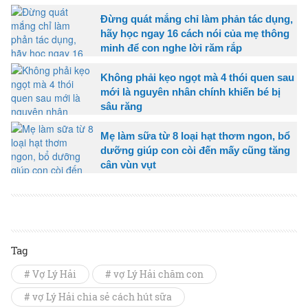
Đừng quát mắng chỉ làm phản tác dụng,
hãy học ngay 16 cách nói của mẹ thông
minh để con nghe lời răm rắp
Không phải kẹo ngọt mà 4 thói quen sau
mới là nguyên nhân chính khiến bé bị
sâu răng
Mẹ làm sữa từ 8 loại hạt thơm ngon, bổ
dưỡng giúp con còi đến mấy cũng tăng
cân vùn vụt
Tag
# Vợ Lý Hải
# vợ Lý Hải chăm con
# vợ Lý Hải chia sẻ cách hút sữa