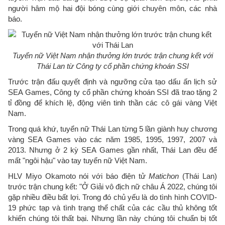
người hâm mộ hai đội bóng cùng giới chuyên môn, các nhà
báo.
Tuyển nữ Việt Nam nhận thưởng lớn trước trận chung kết với
Thái Lan từ Công ty cổ phần chứng khoán SSI
Trước trận đấu quyết định và ngưỡng cửa tạo dấu ấn lịch sử
SEA Games, Công ty cổ phần chứng khoán SSI đã trao tặng 2
tỉ đồng để khích lệ, động viên tinh thần các cô gái vàng Việt
Nam.
Trong quá khứ, tuyển nữ Thái Lan từng 5 lần giành huy chương
vàng SEA Games vào các năm 1985, 1995, 1997, 2007 và
2013. Nhưng ở 2 kỳ SEA Games gần nhất, Thái Lan đều để
mất "ngôi hậu" vào tay tuyển nữ Việt Nam.
HLV Miyo Okamoto nói với báo điện tử
Matichon
(Thái Lan)
trước trận chung kết: "Ở Giải vô địch nữ châu Á 2022, chúng tôi
gặp nhiều điều bất lợi. Trong đó chủ yếu là do tình hình COVID-
19 phức tạp và tình trạng thể chất của các cầu thủ không tốt
khiến chúng tôi thất bại. Nhưng lần này chúng tôi chuẩn bị tốt