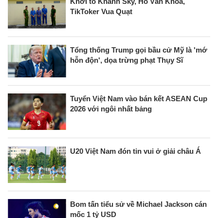
Khởi tố Khánh Sky, Hồ Văn Khoa,
TikToker Vua Quạt
Tổng thống Trump gọi bầu cử Mỹ là 'mớ
hỗn độn', dọa trừng phạt Thụy Sĩ
Tuyển Việt Nam vào bán kết ASEAN Cup
2026 với ngôi nhất bảng
U20 Việt Nam đón tin vui ở giải châu Á
Bom tấn tiểu sử về Michael Jackson cán
mốc 1 tỷ USD