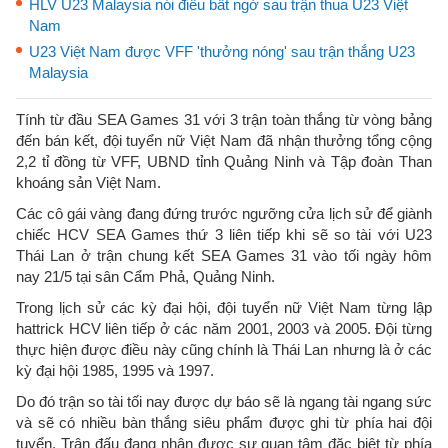
HLV U23 Malaysia nói điều bất ngờ sau trận thua U23 Việt
Nam
U23 Việt Nam được VFF 'thưởng nóng' sau trận thắng U23
Malaysia
Tính từ đầu SEA Games 31 với 3 trận toàn thắng từ vòng bảng
đến bán kết, đội tuyển nữ Việt Nam đã nhận thưởng tổng cộng
2,2 tỉ đồng từ VFF, UBND tỉnh Quảng Ninh và Tập đoàn Than
khoáng sản Việt Nam.
Các cô gái vàng đang đứng trước ngưỡng cửa lịch sử để giành
chiếc HCV SEA Games thứ 3 liên tiếp khi sẽ so tài với U23
Thái Lan ở trận chung kết SEA Games 31 vào tối ngày hôm
nay 21/5 tại sân Cẩm Phả, Quảng Ninh.
Trong lịch sử các kỳ đại hội, đội tuyển nữ Việt Nam từng lập
hattrick HCV liên tiếp ở các năm 2001, 2003 và 2005. Đội từng
thực hiện được điều này cũng chính là Thái Lan nhưng là ở các
kỳ đại hội 1985, 1995 và 1997.
Do đó trận so tài tối nay được dự báo sẽ là ngang tài ngang sức
và sẽ có nhiều bàn thắng siêu phẩm được ghi từ phía hai đội
tuyển. Trận đấu đang nhận được sự quan tâm đặc biệt từ phía