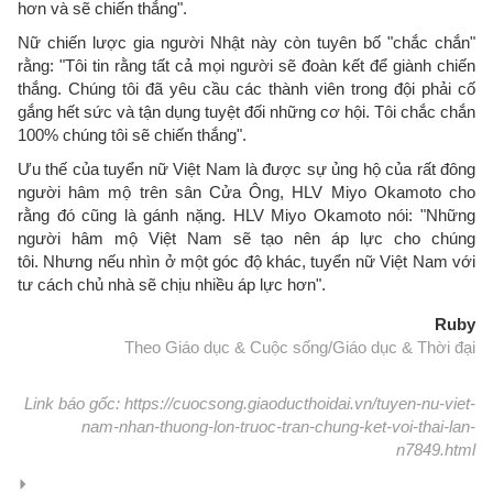
hơn và sẽ chiến thắng".
Nữ chiến lược gia người Nhật này còn tuyên bố "chắc chắn"
rằng: "Tôi tin rằng tất cả mọi người sẽ đoàn kết để giành chiến
thắng. Chúng tôi đã yêu cầu các thành viên trong đội phải cố
gắng hết sức và tận dụng tuyệt đối những cơ hội. Tôi chắc chắn
100% chúng tôi sẽ chiến thắng".
Ưu thế của tuyển nữ Việt Nam là được sự ủng hộ của rất đông
người hâm mộ trên sân Cửa Ông, HLV Miyo Okamoto cho
rằng đó cũng là gánh nặng. HLV Miyo Okamoto nói: "Những
người hâm mộ Việt Nam sẽ tạo nên áp lực cho chúng
tôi. Nhưng nếu nhìn ở một góc độ khác, tuyển nữ Việt Nam với
tư cách chủ nhà sẽ chịu nhiều áp lực hơn".
Ruby
Theo Giáo dục & Cuộc sống/Giáo dục & Thời đại
Link báo gốc: https://cuocsong.giaoducthoidai.vn/tuyen-nu-viet-
nam-nhan-thuong-lon-truoc-tran-chung-ket-voi-thai-lan-
n7849.html