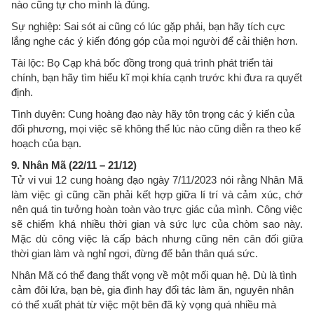
nào cũng tự cho mình là đúng.
Sự nghiệp: Sai sót ai cũng có lúc gặp phải, bạn hãy tích cực
lắng nghe các ý kiến đóng góp của mọi người để cải thiện hơn.
Tài lộc: Bọ Cạp khá bốc đồng trong quá trình phát triển tài
chính, bạn hãy tìm hiểu kĩ mọi khía cạnh trước khi đưa ra quyết
định.
Tình duyên: Cung hoàng đạo này hãy tôn trọng các ý kiến của
đối phương, mọi việc sẽ không thể lúc nào cũng diễn ra theo kế
hoạch của bạn.
9. Nhân Mã (22/11 – 21/12)
Tử vi vui 12 cung hoàng đạo ngày 7/11/2023 nói rằng Nhân Mã
làm việc gì cũng cần phải kết hợp giữa lí trí và cảm xúc, chớ
nên quá tin tưởng hoàn toàn vào trực giác của mình. Công việc
sẽ chiếm khá nhiều thời gian và sức lực của chòm sao này.
Mặc dù công việc là cấp bách nhưng cũng nên cân đối giữa
thời gian làm và nghỉ ngơi, đừng để bản thân quá sức.
Nhân Mã có thể đang thất vọng về một mối quan hệ. Dù là tình
cảm đôi lứa, bạn bè, gia đình hay đối tác làm ăn, nguyên nhân
có thể xuất phát từ việc một bên đã kỳ vọng quá nhiều mà