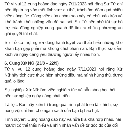
Tử vi vui 12 cung hoàng đạo ngày 7/11/2023 nói rằng Sư Tử chỉ
nên tập trung vào một lĩnh vực cụ thể, tránh ôm đồm quá nhiều
việc cùng lúc. Công việc của chòm sao này có chút xáo trộn và
khó tránh khỏi những vấn đề sai sót. Sư Tử nên nhờ tới sự hỗ
trợ của đồng nghiệp xung quanh để tìm ra những phương án
giải quyết tốt nhất.
Sư Tử có một người đồng hành tuyệt vời thấu hiểu những khó
khăn bạn gặp phải mà không chút phàn nàn. Bạn thực sự cảm
kích và ngày càng yêu thương người ấy nhiều hơn.
6. Cung Xử Nữ (23/8 – 22/9)
Tử vi vui 12 cung hoàng đạo ngày 7/11/2023 nói rằng Xử
Nữ hãy tích cực thực hiện những điều mà mình hứng thú, đừng
quá lo lắng.
Sự nghiệp: Xử Nữ làm việc nghiêm túc và sẵn sàng học hỏi
nên sự nghiệp ngày càng phát triển.
Tài lộc: Bạn hãy kiên trì trong quá trình phát triển tài chính, sự
nóng vội chỉ làm cho ngân sách của bạn bị hao hụt.
Tình duyên: Cung hoàng đạo này và nửa kia khá hợp nhau, hai
người có thể thấu hiểu và nhìn nhận vấn đề từ góc độ của đối