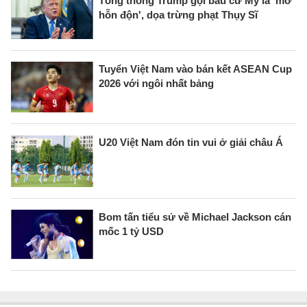
Tổng thống Trump gọi bầu cử Mỹ là 'mớ
hỗn độn', dọa trừng phạt Thụy Sĩ
Tuyển Việt Nam vào bán kết ASEAN Cup
2026 với ngôi nhất bảng
U20 Việt Nam đón tin vui ở giải châu Á
Bom tấn tiểu sử về Michael Jackson cán
mốc 1 tỷ USD