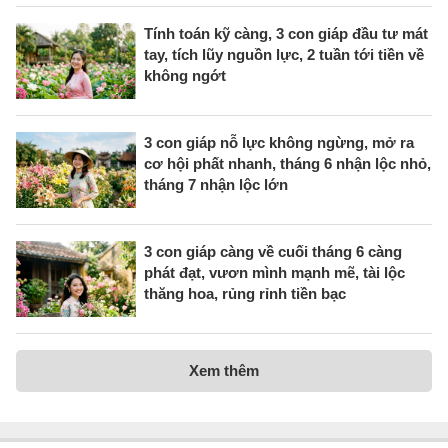
Tính toán kỹ càng, 3 con giáp đầu tư mát
tay, tích lũy nguồn lực, 2 tuần tới tiền về
không ngớt
3 con giáp nỗ lực không ngừng, mở ra
cơ hội phất nhanh, tháng 6 nhận lộc nhỏ,
tháng 7 nhận lộc lớn
3 con giáp càng về cuối tháng 6 càng
phát đạt, vươn mình mạnh mẽ, tài lộc
thăng hoa, rủng rỉnh tiền bạc
Xem thêm