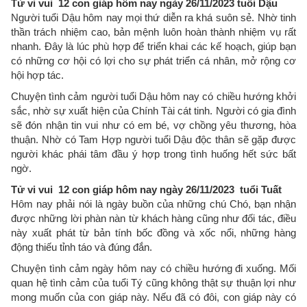
Tử vi vui 12 con giáp hôm nay ngày 26/11/2023 tuổi Dậu
Người tuổi Dậu hôm nay mọi thứ diễn ra khá suôn sẻ. Nhờ tinh
thần trách nhiệm cao, bản mệnh luôn hoàn thành nhiệm vụ rất
nhanh. Đây là lúc phù hợp để triển khai các kế hoạch, giúp bạn
có những cơ hội có lợi cho sự phát triển cá nhân, mở rộng cơ
hội hợp tác.
Chuyện tình cảm người tuổi Dậu hôm nay có chiều hướng khởi
sắc, nhờ sự xuất hiện của Chính Tài cát tinh. Người có gia đình
sẽ đón nhận tin vui như có em bé, vợ chồng yêu thương, hòa
thuận. Nhờ có Tam Hợp người tuổi Dậu độc thân sẽ gặp được
người khác phái tâm đầu ý hợp trong tình huống hết sức bất
ngờ.
Tử vi vui 12 con giáp hôm nay ngày 26/11/2023 tuổi Tuất
Hôm nay phải nói là ngày buồn của những chú Chó, bạn nhận
được những lời phàn nàn từ khách hàng cũng như đối tác, điều
này xuất phát từ bản tính bốc đồng và xốc nổi, những hàng
động thiếu tỉnh táo và đúng đắn.
Chuyện tình cảm ngày hôm nay có chiều hướng đi xuống. Mối
quan hệ tình cảm của tuổi Tý cũng không thật sự thuận lợi như
mong muốn của con giáp này. Nếu đã có đôi, con giáp này có