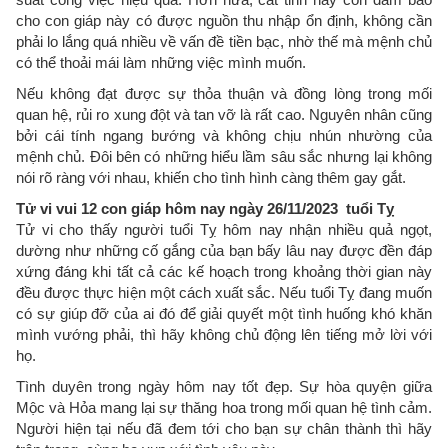
cho con giáp này có được nguồn thu nhập ổn định, không cần
phải lo lắng quá nhiều về vấn đề tiền bạc, nhờ thế mà mệnh chủ
có thể thoải mái làm những việc mình muốn.
Nếu không đạt được sự thỏa thuận và đồng lòng trong mối
quan hệ, rủi ro xung đột và tan vỡ là rất cao. Nguyên nhân cũng
bởi cái tính ngang bướng và không chịu nhún nhường của
mệnh chủ. Đôi bên có những hiểu lầm sâu sắc nhưng lại không
nói rõ ràng với nhau, khiến cho tình hình càng thêm gay gắt.
Tử vi vui 12 con giáp hôm nay ngày 26/11/2023 tuổi Tỵ
Tử vi cho thấy người tuổi Tỵ hôm nay nhận nhiều quả ngọt,
dường như những cố gắng của bạn bấy lâu nay được đền đáp
xứng đáng khi tất cả các kế hoạch trong khoảng thời gian này
đều được thực hiện một cách xuất sắc. Nếu tuổi Tỵ đang muốn
có sự giúp đỡ của ai đó để giải quyết một tình huống khó khăn
mình vướng phải, thì hãy không chủ động lên tiếng mở lời với
họ.
Tình duyên trong ngày hôm nay tốt đẹp. Sự hòa quyện giữa
Mộc và Hỏa mang lại sự thăng hoa trong mối quan hệ tình cảm.
Người hiện tại nếu đã đem tới cho bạn sự chân thành thì hãy