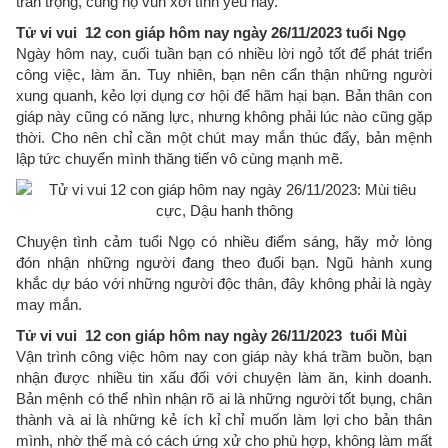
trân trọng, cùng họ vun xới tình yêu này.
Tử vi vui 12 con giáp hôm nay ngày 26/11/2023 tuổi Ngọ
Ngày hôm nay, cuối tuần bạn có nhiều lời ngỏ tốt để phát triển
công việc, làm ăn. Tuy nhiên, bạn nên cẩn thận những người
xung quanh, kẻo lợi dụng cơ hội để hãm hại bạn. Bản thân con
giáp này cũng có năng lực, nhưng không phải lúc nào cũng gặp
thời. Cho nên chỉ cần một chút may mắn thúc đẩy, bản mệnh
lập tức chuyển mình thăng tiến vô cùng mạnh mẽ.
Chuyện tình cảm tuổi Ngọ có nhiều điểm sáng, hãy mở lòng
đón nhận những người đang theo đuổi bạn. Ngũ hành xung
khắc dự báo với những người độc thân, đây không phải là ngày
may mắn.
Tử vi vui 12 con giáp hôm nay ngày 26/11/2023 tuổi Mùi
Vận trình công việc hôm nay con giáp này khá trầm buồn, bạn
nhận được nhiều tin xấu đối với chuyện làm ăn, kinh doanh.
Bản mệnh có thể nhìn nhận rõ ai là những người tốt bụng, chân
thành và ai là những kẻ ích kỉ chỉ muốn làm lợi cho bản thân
mình, nhờ thế mà có cách ứng xử cho phù hợp, không làm mất