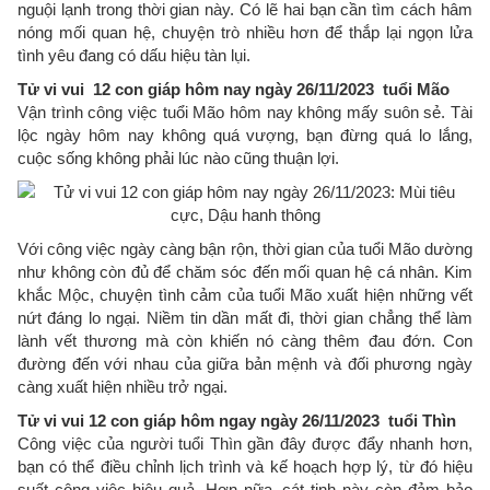
nguội lạnh trong thời gian này. Có lẽ hai bạn cần tìm cách hâm
nóng mối quan hệ, chuyện trò nhiều hơn để thắp lại ngọn lửa
tình yêu đang có dấu hiệu tàn lụi.
Tử vi vui 12 con giáp hôm nay ngày 26/11/2023 tuổi Mão
Vận trình công việc tuổi Mão hôm nay không mấy suôn sẻ. Tài
lộc ngày hôm nay không quá vượng, bạn đừng quá lo lắng,
cuộc sống không phải lúc nào cũng thuận lợi.
Với công việc ngày càng bận rộn, thời gian của tuổi Mão dường
như không còn đủ để chăm sóc đến mối quan hệ cá nhân. Kim
khắc Mộc, chuyện tình cảm của tuổi Mão xuất hiện những vết
nứt đáng lo ngại. Niềm tin dần mất đi, thời gian chẳng thể làm
lành vết thương mà còn khiến nó càng thêm đau đớn. Con
đường đến với nhau của giữa bản mệnh và đối phương ngày
càng xuất hiện nhiều trở ngại.
Tử vi vui 12 con giáp hôm ngay ngày 26/11/2023 tuổi Thìn
Công việc của người tuổi Thìn gần đây được đẩy nhanh hơn,
bạn có thể điều chỉnh lịch trình và kế hoạch hợp lý, từ đó hiệu
suất công việc hiệu quả. Hơn nữa, cát tinh này còn đảm bảo