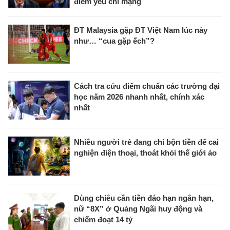
điểm yếu chí mạng
ĐT Malaysia gặp ĐT Việt Nam lúc này
như… “cua gặp ếch”?
Cách tra cứu điểm chuẩn các trường đại
học năm 2026 nhanh nhất, chính xác
nhất
Nhiều người trẻ đang chi bộn tiền để cai
nghiện điện thoại, thoát khỏi thế giới ảo
Dùng chiêu cần tiền đáo hạn ngân hạn,
nữ “8X” ở Quảng Ngãi huy động và
chiếm đoạt 14 tỷ