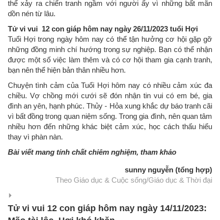
thể xảy ra chiến tranh ngầm với người ấy vì những bất mãn
dồn nén từ lâu.
Tử vi vui 12 con giáp hôm nay ngày 26/11/2023 tuổi Hợi
Tuổi Hợi trong ngày hôm nay có thể tận hưởng cơ hội gặp gỡ
những đồng minh chí hướng trong sự nghiệp. Bạn có thể nhận
được một số việc làm thêm và có cơ hội tham gia cạnh tranh,
bạn nên thể hiện bản thân nhiều hơn.
Chuyện tình cảm của Tuổi Hợi hôm nay có nhiều cảm xúc đa
chiều. Vợ chồng mới cưới sẽ đón nhận tin vui có em bé, gia
đình an yên, hạnh phúc. Thủy - Hỏa xung khắc dự báo tranh cãi
vì bất đồng trong quan niệm sống. Trong gia đình, nên quan tâm
nhiều hơn đến những khác biệt cảm xúc, học cách thấu hiểu
thay vì phàn nàn.
Bài viết mang tính chất chiêm nghiệm, tham khảo
sunny nguyễn (tổng hợp)
Theo Giáo dục & Cuộc sống/Giáo dục & Thời đại
Tử vi vui 12 con giáp hôm nay ngày 14/11/2023: