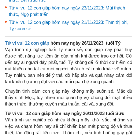
Tử vi vui 12 con giáp hôm nay ngày 23/11/2023: Mùi thách
thức, Ngọ phát triển
Tử vi vui 12 con giáp hôm nay ngày 21/11/2023: Thìn thị phi,
Tỵ suôn sẻ
Tử vi vui 12 con giáp
hôm nay ngày 26/11/2023 tuổi Tý
Vận trình sự nghiệp tuổi Tý suôn sẻ, con giáp này phát huy
được hết năng lực tiềm ẩn của mình khi được trao cơ hội. Cờ
đến tay ai người đấy phất, tuổi Tý không để lỡ thời cơ hiếm có
mà khiến cho tất cả mọi người phải có cái nhìn khác về mình.
Tuy nhiên, bạn nên để ý thái độ hấp tấp và quá nhạy cảm đôi
khi khiến họ xung đột với các mối quan hệ xung quanh.
Chuyện tình cảm con giáp này không mấy suôn sẻ. Mặc dù
thủy sinh Mộc, tuy nhiên mối quan hệ vợ chồng đối mặt nhiều
thách thức, thường xuyên mâu thuẫn, cãi vã, xung đột.
Tử vi vui 12 con giáp hôm nay ngày 26/11/2023 tuổi Sửu
Vận trình sự nghiệp có nhiều không mấy khởi sắc, những vụ
việc va chạm hôm nay sẽ chỉ khiến bạn mất phong độ và thua
thiệt, tác động rất tiêu cực. Thậm chí, nếu tình huống gay gắt