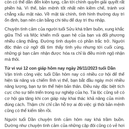
còn có thể dẫn đến kiện tụng, cần tới chính quyền giải quyết rất
phiền hà. Vì thế, bản mệnh tốt nhất nên kiềm chế, tránh voi
chẳng xấu mặt nào. Về mặt tài chính, tình hình thường duy trì
ổn định, bạn nên cân bằng chi tiêu để duy trì thu nhập.
Chuyện tình cảm của người tuổi Sửu khá trầm buồn, xung khắc
giữa Thổ và Mộc khiến mối quan hệ của bạn và đối phương
nhiều căng thẳng. Đường tình duyên có phần trắc trở. Người
độc thân cứ ngỡ đã tìm thấy tình yêu nhưng tới cuối cùng,
những gì bạn cảm nhận được hóa ra chỉ là điều mình ngộ nhận
mà thôi.
Tử vi vui 12 con giáp hôm nay ngày 26/11/2023 tuổi Dần
Vận trình công việc tuổi Dần hôm nay có nhiều cơ hội để thể
hiện tài năng và chiếm lĩnh vị thế, bạn bắt đầu ngày mới nhiều
năng lượng, bạn tự tin thể hiện bản thân. Điều này đặc biệt tích
cực cho sự tiến triển trong sự nghiệp của họ. Tài lộc cũng sẽ có
cơ hội gia tăng khi con giáp này khai thác khả năng của mình
đúng cách. Thậm chí chỉ cần hỗ trợ ai đó việc gì thôi bản mệnh
cũng có thể kiếm tiền rồi.
Người tuổi Dần chuyện tình cảm hôm nay khá trầm buồn.
Dường như chuyện tình cảm của những cặp đôi cũng có vẻ hơi