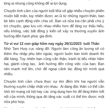
lòng ai nhưng cũng không để ai lợi dụng.
Chuyện tình cảm của người tuổi Mùi sẽ gặp nhiều chuyện phiền
muộn bất mãn, tuy nhiên được an ủi từ những người thân, bạn
bè bên cạnh động viên chia sẻ. Bạn và nửa kia cần phải chú ý
trò chuyện, giao lưu với nhau nhiều hơn để tăng sự thấu hiểu,
nếu không, việc bất đồng ý kiến sẽ xảy ra thường xuyên ảnh
hưởng đến hạnh phúc gia đình.
Tử vi vui 12 con giáp hôm nay ngày 26/11/2023 tuổi Thân
Nhờ Tam Hợp cục nâng đỡ. Người làm công ăn lương sẽ có
thêm thu nhập phụ bên ngoài, người buôn bán kinh doanh thì
đắt hàng. Tuy nhiên bạn cũng cẩn thận, tránh bị tiểu nhân hãm
hại, giành công lao, ảnh hưởng đến công việc của bạn. Bạn
nên mạnh mẽ lên, chớ để ngoại cảnh tác động tới mình quá
nhiều.
Chuyện tình cảm chưa thực sự êm đềm khi hai người vẫn
thường xuyên chấp nhặt với nhau. Ai đang độc thân có thể cần
nhờ tới mạng xã hội hay các ứng dụng hẹn hò để tăng thêm kết
nối của mình, thông qua đó tăng xác suất có thể tìm được một
nửa phù hợp.