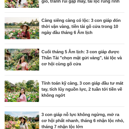
gió, tránh rủi gặp may, tài lộc rủng rỉnh
Càng siêng càng có lộc: 3 con giáp đón
thời vận vàng, tiền tài gõ cửa trong 10
ngày đầu tháng 6 Âm lịch
Cuối tháng 5 Âm lịch: 3 con giáp được
Thần Tài "chọn mặt gửi vàng", tài lộc và
cơ hội cùng gõ cửa
Tính toán kỹ càng, 3 con giáp đầu tư mát
tay, tích lũy nguồn lực, 2 tuần tới tiền về
không ngớt
3 con giáp nỗ lực không ngừng, mở ra
cơ hội phất nhanh, tháng 6 nhận lộc nhỏ,
tháng 7 nhận lộc lớn