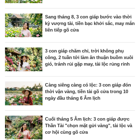
Sang tháng 8, 3 con giáp bước vào thời
kỳ vượng tài, tiền bạc khởi sắc, may mắn
liên tiếp gõ cửa
3 con giáp chăm chỉ, trời không phụ
công, 2 tuần tới làm ăn thuận buồm xuôi
gió, tránh rủi gặp may, tài lộc rủng rỉnh
Càng siêng càng có lộc: 3 con giáp đón
thời vận vàng, tiền tài gõ cửa trong 10
ngày đầu tháng 6 Âm lịch
Cuối tháng 5 Âm lịch: 3 con giáp được
Thần Tài "chọn mặt gửi vàng", tài lộc và
cơ hội cùng gõ cửa