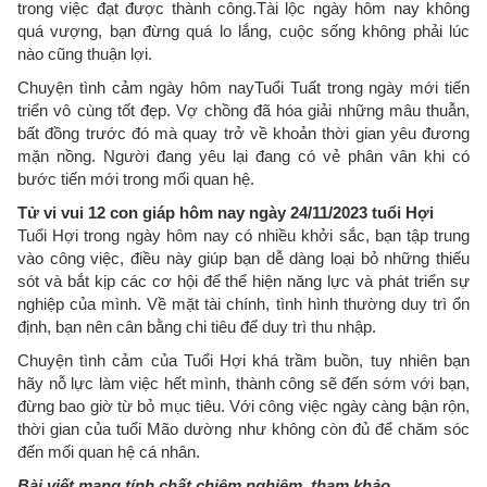
trong việc đạt được thành công.Tài lộc ngày hôm nay không
quá vượng, bạn đừng quá lo lắng, cuộc sống không phải lúc
nào cũng thuận lợi.
Chuyện tình cảm ngày hôm nayTuổi Tuất trong ngày mới tiến
triển vô cùng tốt đẹp. Vợ chồng đã hóa giải những mâu thuẫn,
bất đồng trước đó mà quay trở về khoản thời gian yêu đương
mặn nồng. Người đang yêu lại đang có vẻ phân vân khi có
bước tiến mới trong mối quan hệ.
Tử vi vui 12 con giáp hôm nay ngày 24/11/2023 tuổi Hợi
Tuổi Hợi trong ngày hôm nay có nhiều khởi sắc, bạn tập trung
vào công việc, điều này giúp bạn dễ dàng loại bỏ những thiếu
sót và bắt kịp các cơ hội để thể hiện năng lực và phát triển sự
nghiệp của mình. Về mặt tài chính, tình hình thường duy trì ổn
định, bạn nên cân bằng chi tiêu để duy trì thu nhập.
Chuyện tình cảm của Tuổi Hợi khá trầm buồn, tuy nhiên bạn
hãy nỗ lực làm việc hết mình, thành công sẽ đến sớm với bạn,
đừng bao giờ từ bỏ mục tiêu. Với công việc ngày càng bận rộn,
thời gian của tuổi Mão dường như không còn đủ để chăm sóc
đến mối quan hệ cá nhân.
Bài viết mang tính chất chiêm nghiệm, tham khảo