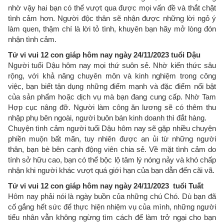
nhờ vậy hai bạn có thể vượt qua được mọi vấn đề và thắt chặt
tình cảm hơn. Người độc thân sẽ nhận được những lời ngỏ ý
làm quen, thậm chí là lời tỏ tình, khuyên bạn hãy mở lòng đón
nhận tình cảm.
Tử vi vui 12 con giáp hôm nay ngày 24/11/2023 tuổi Dậu
Người tuổi Dậu hôm nay mọi thứ suôn sẻ. Nhờ kiến thức sâu
rộng, với khả năng chuyên môn và kinh nghiệm trong công
việc, bạn biết tận dụng những điểm mạnh và đặc điểm nổi bật
của sản phẩm hoặc dịch vụ mà bạn đang cung cấp. Nhờ Tam
Hợp cục nâng đỡ. Người làm công ăn lương sẽ có thêm thu
nhập phụ bên ngoài, người buôn bán kinh doanh thì đắt hàng.
Chuyện tình cảm người tuổi Dậu hôm nay sẽ gặp nhiều chuyện
phiền muộn bất mãn, tuy nhiên được an ủi từ những người
thân, bạn bè bên cạnh động viên chia sẻ. Về mặt tình cảm do
tính sở hữu cao, bạn có thể bộc lộ tâm lý nóng nảy và khó chấp
nhận khi người khác vượt quá giới hạn của bạn dẫn đến cãi vã.
Tử vi vui 12 con giáp hôm nay ngày 24/11/2023 tuổi Tuất
Hôm nay phải nói là ngày buồn của những chú Chó. Dù bạn đã
cố gắng hết sức để thực hiện nhiệm vụ của mình, những người
tiểu nhân vẫn không ngừng tìm cách để làm trở ngại cho bạn