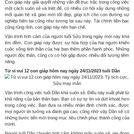
Con giáp này giải quyết những vấn đề trục trặc trong công việc
một cách suôn sẻ và triệt để, có nhiều cơ hội xây dựng những
mối quan hệ xã giao mới tốt đẹp, giúp ích cho con đường sự
nghiệp hiện tại cũng như tương lai sau này. Tài chính tiền bạc
cũng rủng rỉnh, con giáp này nên hạn chế.
Vận trình tình cảm của người tuổi Sửu trong ngày mới này khá
êm đềm. Con giáp này được sự hòa hợp của hai người khiến
cuộc sống tinh thần của hai bạn thêm phần hạnh phúc. Những
người độc thân, cũng có cơ hội gặp được nhiều đối tượng tiềm
năng.
Tử vi vui 12 con giáp hôm nay ngày 24/11/2023 tuổi Dần
Vận trình công việc tuổi Dần khá suôn sẻ. Điều này xuất phát từ
khả năng của bản thân bạn. Bạn có sự tự tin và dứt khoát hơn
trong công việc. Bạn đưa ra nhiều nhận định chính xác, được
mọi người tin tưởng và đánh giá cao, cũng nhờ vậy Dần sẽ có
những bước tiến mới trong mục tiêu chinh phục thành công của
mình.
Người tuổi Dần chuyện tình cảm không mấy suôn sẻ, gia đoạn