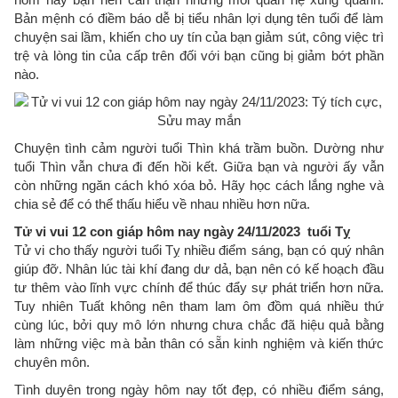
Bản mệnh có điềm báo dễ bị tiểu nhân lợi dụng tên tuổi để làm
chuyện sai lầm, khiến cho uy tín của bạn giảm sút, công việc trì
trệ và lòng tin của cấp trên đối với bạn cũng bị giảm bớt phần
nào.
Chuyện tình cảm người tuổi Thìn khá trầm buồn. Dường như
tuổi Thìn vẫn chưa đi đến hồi kết. Giữa bạn và người ấy vẫn
còn những ngăn cách khó xóa bỏ. Hãy học cách lắng nghe và
chia sẻ để có thể thấu hiểu về nhau nhiều hơn nữa.
Tử vi vui 12 con giáp hôm nay ngày 24/11/2023 tuổi Tỵ
Tử vi cho thấy người tuổi Tỵ nhiều điểm sáng, bạn có quý nhân
giúp đỡ. Nhân lúc tài khí đang dư dả, bạn nên có kế hoạch đầu
tư thêm vào lĩnh vực chính để thúc đẩy sự phát triển hơn nữa.
Tuy nhiên Tuất không nên tham lam ôm đồm quá nhiều thứ
cùng lúc, bởi quy mô lớn nhưng chưa chắc đã hiệu quả bằng
làm những việc mà bản thân có sẵn kinh nghiệm và kiến thức
chuyên môn.
Tình duyên trong ngày hôm nay tốt đẹp, có nhiều điểm sáng,