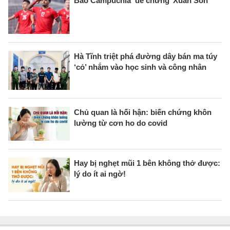
Báo Campuchia ‘dè chừng’ Xuân Son
Hà Tĩnh triệt phá đường dây bán ma túy
‘cỏ’ nhắm vào học sinh và công nhân
Chủ quan là hối hận: biến chứng khôn
lường từ cơn ho do covid
Hay bị nghẹt mũi 1 bên không thở được:
lý do ít ai ngờ!