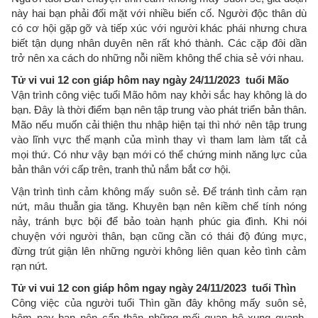
này hai bạn phải đối mặt với nhiều biến cố. Người độc thân dù
có cơ hội gặp gỡ và tiếp xúc với người khác phái nhưng chưa
biết tận dụng nhân duyên nên rất khó thành. Các cặp đôi dần
trở nên xa cách do những nỗi niềm không thể chia sẻ với nhau.
Tử vi vui 12 con giáp hôm nay ngày 24/11/2023 tuổi Mão
Vận trình công việc tuổi Mão hôm nay khởi sắc hay không là do
bạn. Đây là thời điểm bạn nên tập trung vào phát triển bản thân.
Mão nếu muốn cải thiện thu nhập hiện tại thì nhớ nên tập trung
vào lĩnh vực thế mạnh của mình thay vì tham lam làm tất cả
mọi thứ. Có như vậy bạn mới có thể chứng minh năng lực của
bản thân với cấp trên, tranh thủ nắm bắt cơ hội.
Vận trình tình cảm không mấy suôn sẻ. Để tránh tình cảm rạn
nứt, mâu thuẫn gia tăng. Khuyên bạn nên kiềm chế tính nóng
nảy, tránh bực bội để bảo toàn hạnh phúc gia đình. Khi nói
chuyện với người thân, bạn cũng cần có thái độ đúng mực,
đừng trút giận lên những người không liên quan kẻo tình cảm
rạn nứt.
Tử vi vui 12 con giáp hôm ngay ngày 24/11/2023 tuổi Thìn
Công việc của người tuổi Thìn gần đây không mấy suôn sẻ,
hôm nay bạn nên cẩn thận những mối quan hệ xung quanh.