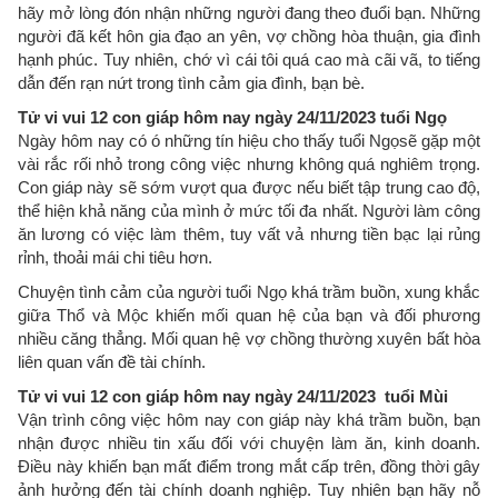
hãy mở lòng đón nhận những người đang theo đuổi bạn. Những
người đã kết hôn gia đạo an yên, vợ chồng hòa thuận, gia đình
hạnh phúc. Tuy nhiên, chớ vì cái tôi quá cao mà cãi vã, to tiếng
dẫn đến rạn nứt trong tình cảm gia đình, bạn bè.
Tử vi vui 12 con giáp hôm nay ngày 24/11/2023 tuổi Ngọ
Ngày hôm nay có ó những tín hiệu cho thấy tuổi Ngọsẽ gặp một
vài rắc rối nhỏ trong công việc nhưng không quá nghiêm trọng.
Con giáp này sẽ sớm vượt qua được nếu biết tập trung cao độ,
thể hiện khả năng của mình ở mức tối đa nhất. Người làm công
ăn lương có việc làm thêm, tuy vất vả nhưng tiền bạc lại rủng
rỉnh, thoải mái chi tiêu hơn.
Chuyện tình cảm của người tuổi Ngọ khá trầm buồn, xung khắc
giữa Thổ và Mộc khiến mối quan hệ của bạn và đối phương
nhiều căng thẳng. Mối quan hệ vợ chồng thường xuyên bất hòa
liên quan vấn đề tài chính.
Tử vi vui 12 con giáp hôm nay ngày 24/11/2023 tuổi Mùi
Vận trình công việc hôm nay con giáp này khá trầm buồn, bạn
nhận được nhiều tin xấu đối với chuyện làm ăn, kinh doanh.
Điều này khiến bạn mất điểm trong mắt cấp trên, đồng thời gây
ảnh hưởng đến tài chính doanh nghiệp. Tuy nhiên bạn hãy nỗ