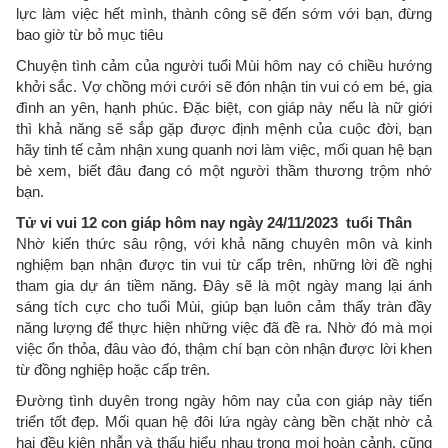
lực làm việc hết mình, thành công sẽ đến sớm với bạn, đừng
bao giờ từ bỏ mục tiêu
Chuyện tình cảm của người tuổi Mùi hôm nay có chiều hướng
khởi sắc. Vợ chồng mới cưới sẽ đón nhận tin vui có em bé, gia
đình an yên, hạnh phúc. Đặc biệt, con giáp này nếu là nữ giới
thì khả năng sẽ sắp gặp được định mệnh của cuộc đời, bạn
hãy tinh tế cảm nhận xung quanh nơi làm việc, mối quan hệ bạn
bè xem, biết đâu đang có một người thầm thương trộm nhớ
bạn.
Tử vi vui 12 con giáp hôm nay ngày 24/11/2023 tuổi Thân
Nhờ kiến thức sâu rộng, với khả năng chuyên môn và kinh
nghiệm bạn nhận được tin vui từ cấp trên, những lời đề nghị
tham gia dự án tiềm năng. Đây sẽ là một ngày mang lại ánh
sáng tích cực cho tuổi Mùi, giúp bạn luôn cảm thấy tràn đầy
năng lượng để thực hiện những việc đã đề ra. Nhờ đó mà mọi
việc ổn thỏa, đâu vào đó, thậm chí bạn còn nhận được lời khen
từ đồng nghiệp hoặc cấp trên.
Đường tình duyên trong ngày hôm nay của con giáp này tiến
triển tốt đẹp. Mối quan hệ đôi lứa ngày càng bền chặt nhờ cả
hai đều kiên nhẫn và thấu hiểu nhau trong mọi hoàn cảnh, cũng