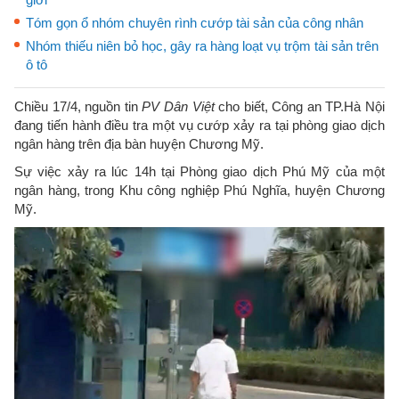
Tóm gọn ổ nhóm chuyên rình cướp tài sản của công nhân
Nhóm thiếu niên bỏ học, gây ra hàng loạt vụ trộm tài sản trên
ô tô
Chiều 17/4, nguồn tin
PV Dân Việt
cho biết, Công an TP.Hà Nội
đang tiến hành điều tra một vụ cướp xảy ra tại phòng giao dịch
ngân hàng trên địa bàn huyện Chương Mỹ.
Sự việc xảy ra lúc 14h tại Phòng giao dịch Phú Mỹ của một
ngân hàng, trong Khu công nghiệp Phú Nghĩa, huyện Chương
Mỹ.