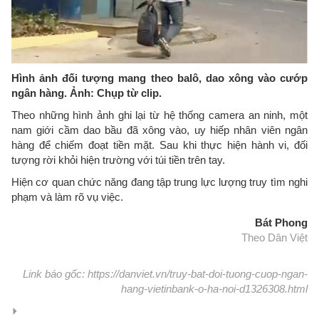
Hình ảnh đối tượng mang theo balô, dao xông vào cướp
ngân hàng. Ảnh: Chụp từ clip.
Theo những hình ảnh ghi lại từ hệ thống camera an ninh, một
nam giới cầm dao bầu đã xông vào, uy hiếp nhân viên ngân
hàng để chiếm đoạt tiền mặt. Sau khi thực hiện hành vi, đối
tượng rời khỏi hiện trường với túi tiền trên tay.
Hiện cơ quan chức năng đang tập trung lực lượng truy tìm nghi
phạm và làm rõ vụ việc.
Bát Phong
Theo Dân Việt
Link báo gốc: https://danviet.vn/truy-bat-doi-tuong-cuop-ngan-
hang-vietinbank-o-ha-noi-d1326308.html