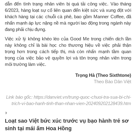
dẫn đến tình trạng nhân viên bị quá tải công việc. Vào tháng
6/2023, hàng loạt sự cố liên quan đến kiệt sức và xung đột với
khách hàng tại các chuỗi cà phê, bao gồm Manner Coffee, đã
nhấn mạnh áp lực nặng nề mà người lao động trong ngành này
đang phải chịu đựng.
Việc xử lý không khéo léo của Good Me trong chiến dịch lần
này không chỉ là bài học cho thương hiệu về việc phải thận
trọng hơn trong cách tiếp thị, mà còn nhấn mạnh tầm quan
trọng của việc bảo vệ quyền lợi và tôn trọng nhân viên trong
môi trường làm việc.
Trọng Hà (Theo Sixthtone)
Theo Báo Dân Việt
Link báo gốc: https://danviet.vn/trung-quoc-chuoi-tra-sua-bi-chi-
trich-vi-bao-hanh-tinh-than-nhan-vien-202409202128439.htm
Loạt sao Việt bức xúc trước vụ bạo hành trẻ sơ
sinh tại mái ấm Hoa Hồng