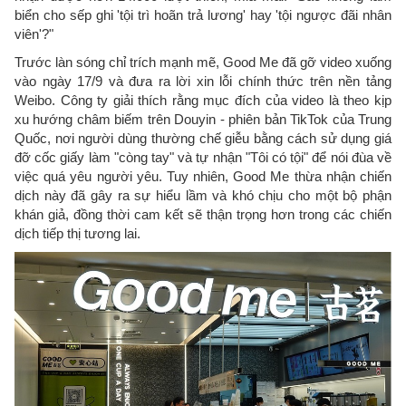
biển cho sếp ghi 'tội trì hoãn trả lương' hay 'tội ngược đãi nhân
viên'?"
Trước làn sóng chỉ trích mạnh mẽ, Good Me đã gỡ video xuống
vào ngày 17/9 và đưa ra lời xin lỗi chính thức trên nền tảng
Weibo. Công ty giải thích rằng mục đích của video là theo kịp
xu hướng châm biếm trên Douyin - phiên bản TikTok của Trung
Quốc, nơi người dùng thường chế giễu bằng cách sử dụng giá
đỡ cốc giấy làm "còng tay" và tự nhận "Tôi có tội" để nói đùa về
việc quá yêu người yêu. Tuy nhiên, Good Me thừa nhận chiến
dịch này đã gây ra sự hiểu lầm và khó chịu cho một bộ phận
khán giả, đồng thời cam kết sẽ thận trọng hơn trong các chiến
dịch tiếp thị tương lai.