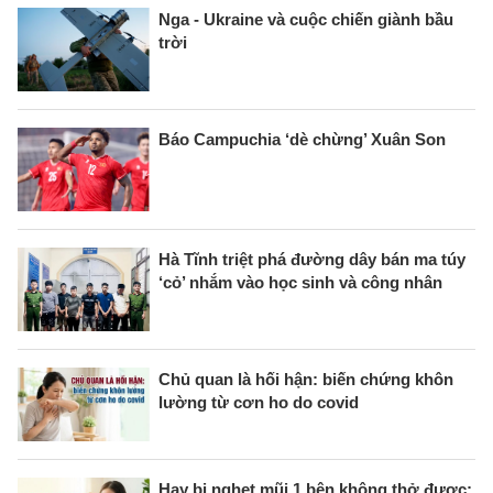
Nga - Ukraine và cuộc chiến giành bầu
trời
Báo Campuchia ‘dè chừng’ Xuân Son
Hà Tĩnh triệt phá đường dây bán ma túy
‘cỏ’ nhắm vào học sinh và công nhân
Chủ quan là hối hận: biến chứng khôn
lường từ cơn ho do covid
Hay bị nghẹt mũi 1 bên không thở được: