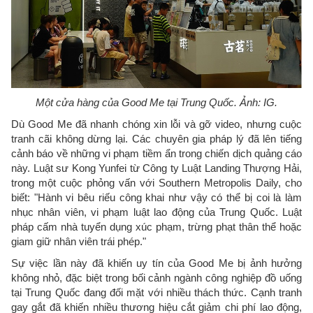
Một cửa hàng của Good Me tại Trung Quốc. Ảnh: IG.
Dù Good Me đã nhanh chóng xin lỗi và gỡ video, nhưng cuộc
tranh cãi không dừng lại. Các chuyên gia pháp lý đã lên tiếng
cảnh báo về những vi phạm tiềm ẩn trong chiến dịch quảng cáo
này. Luật sư Kong Yunfei từ Công ty Luật Landing Thượng Hải,
trong một cuộc phỏng vấn với Southern Metropolis Daily, cho
biết: "Hành vi bêu riếu công khai như vậy có thể bị coi là làm
nhục nhân viên, vi phạm luật lao động của Trung Quốc. Luật
pháp cấm nhà tuyển dụng xúc phạm, trừng phạt thân thể hoặc
giam giữ nhân viên trái phép."
Sự việc lần này đã khiến uy tín của Good Me bị ảnh hưởng
không nhỏ, đặc biệt trong bối cảnh ngành công nghiệp đồ uống
tại Trung Quốc đang đối mặt với nhiều thách thức. Cạnh tranh
gay gắt đã khiến nhiều thương hiệu cắt giảm chi phí lao động,