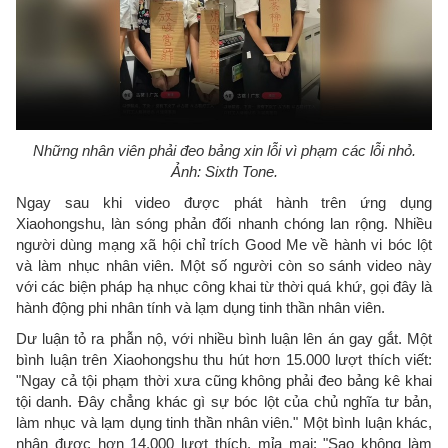
Những nhân viên phải đeo bảng xin lỗi vì phạm các lỗi nhỏ.
Ảnh: Sixth Tone.
Ngay sau khi video được phát hành trên ứng dụng
Xiaohongshu, làn sóng phản đối nhanh chóng lan rộng. Nhiều
người dùng mạng xã hội chỉ trích Good Me về hành vi bóc lột
và làm nhục nhân viên. Một số người còn so sánh video này
với các biện pháp hạ nhục công khai từ thời quá khứ, gọi đây là
hành động phi nhân tính và lạm dụng tinh thần nhân viên.
Dư luận tỏ ra phẫn nộ, với nhiều bình luận lên án gay gắt. Một
bình luận trên Xiaohongshu thu hút hơn 15.000 lượt thích viết:
"Ngay cả tội phạm thời xưa cũng không phải đeo bảng kê khai
tội danh. Đây chẳng khác gì sự bóc lột của chủ nghĩa tư bản,
làm nhục và lạm dụng tinh thần nhân viên." Một bình luận khác,
nhận được hơn 14.000 lượt thích, mỉa mai: "Sao không làm