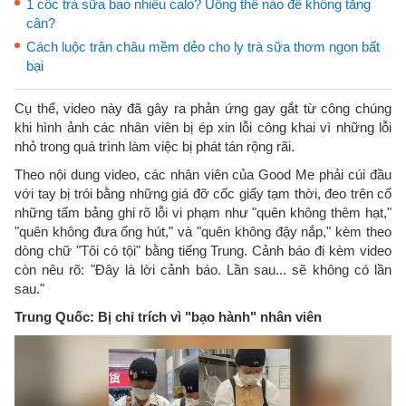
1 cốc trà sữa bao nhiêu calo? Uống thế nào để không tăng
cân?
Cách luộc trân châu mềm dẻo cho ly trà sữa thơm ngon bất
bại
Cụ thể, video này đã gây ra phản ứng gay gắt từ công chúng
khi hình ảnh các nhân viên bị ép xin lỗi công khai vì những lỗi
nhỏ trong quá trình làm việc bị phát tán rộng rãi.
Theo nội dung video, các nhân viên của Good Me phải cúi đầu
với tay bị trói bằng những giá đỡ cốc giấy tạm thời, đeo trên cổ
những tấm bảng ghi rõ lỗi vi phạm như "quên không thêm hạt,"
"quên không đưa ống hút," và "quên không đậy nắp," kèm theo
dòng chữ "Tôi có tội" bằng tiếng Trung. Cảnh báo đi kèm video
còn nêu rõ: "Đây là lời cảnh báo. Lần sau... sẽ không có lần
sau."
Trung Quốc: Bị chỉ trích vì "bạo hành" nhân viên