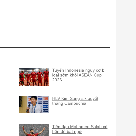
Tuyển Indonesia nguy cơ bị
loại sớm khỏi ASEAN Cup
2026
HLV Kim Sang-sik quyết
thắng Campuchia
Tiền đạo Mohamed Salah có
bến đỗ bất ngờ