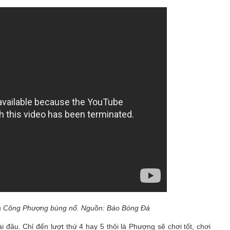
của Công Phượng bùng nổ. Nguồn: Báo Bóng Đá
đâu. Chỉ đến lượt thứ 4 hay 5 thôi là Phượng sẽ chơi tốt, chơi