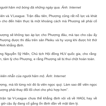
người hâm mộ bóng đá những ngày qua. Ảnh: Internet
iên và V.League. Trận đầu tiên, Phượng cũng rất nỗ lực và khát
ao cho đến hiện thực là một khoảng cách mà Phượng sẽ phải cố
Phượng sẽ không tạo áp lực cho Phượng đâu, mà tạo cho cậu ấy
 Phượng được thi đấu trên sân Pleiku và hy vọng khi được hít thở
 Anh khẳng định.
ng Nguyễn Sỹ Hiển, Chủ tịch Hội đồng HLV quốc gia, cho rằng:
n, tâm lý cho Phượng, e rằng Phượng sẽ bị thui chột hoàn toàn.
ự kiên nhẫn của người hâm mộ. Ảnh: Internet
g, mà tôi từng nói đó là viên ngọc quý. Làm sao để viên ngọc
ượng phải thay đổi lối chơi cho phù hợp hơn”.
 trận tại V-League chưa thể khẳng định vội vã về HAGL hay về
 giờ cậu ấy đang cố gắng ổn định dần về mặt tâm lý.