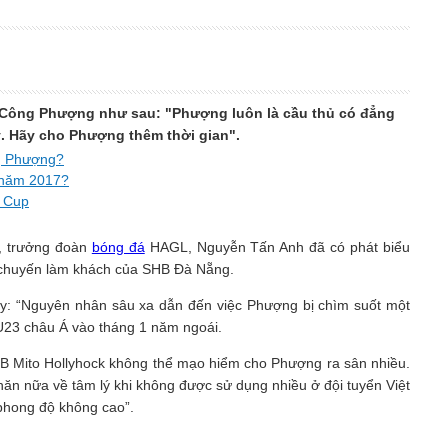
a Công Phượng như sau: "Phượng luôn là cầu thủ có đẳng
ý. Hãy cho Phượng thêm thời gian".
ng Phượng?
 năm 2017?
d Cup
, trưởng đoàn
bóng đá
HAGL, Nguyễn Tấn Anh đã có phát biểu
 chuyến làm khách của SHB Đà Nẵng.
: “Nguyên nhân sâu xa dẫn đến việc Phượng bị chìm suốt một
 U23 châu Á vào tháng 1 năm ngoái.
 CLB Mito Hollyhock không thể mạo hiểm cho Phượng ra sân nhiều.
hăn nữa về tâm lý khi không được sử dụng nhiều ở đội tuyển Việt
phong độ không cao”.