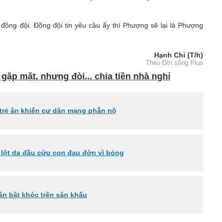
đồng đội. Đồng đội tin yêu cậu ấy thì Phượng sẽ lại là Phượng
Hạnh Chi (T/h)
Theo Đời sống Plus
a gặp mặt, nhưng đòi... chia tiền nhà nghỉ
p trẻ ăn khiến cư dân mạng phẫn nộ
 lột da đầu cứu con đau đớn vì bỏng
ân bật khóc trên sân khấu