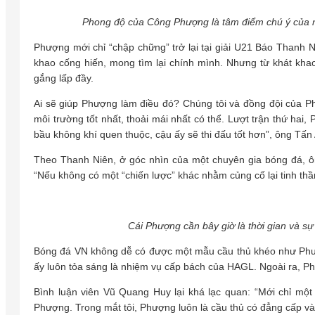
Phong độ của Công Phượng là tâm điểm chú ý của 
Phượng mới chỉ “chập chững” trở lại tại giải U21 Báo Thanh N
khao cống hiến, mong tìm lại chính mình. Nhưng từ khát kh
gắng lấp đầy.
Ai sẽ giúp Phượng làm điều đó? Chúng tôi và đồng đội của 
môi trường tốt nhất, thoải mái nhất có thể. Lượt trận thứ hai,
bầu không khí quen thuộc, cậu ấy sẽ thi đấu tốt hơn”, ông Tấn
Theo Thanh Niên, ở góc nhìn của một chuyên gia bóng đá, ô
“Nếu không có một “chiến lược” khác nhằm củng cố lại tinh thầ
Cái Phượng cần bây giờ là thời gian và s
Bóng đá VN không dễ có được một mẫu cầu thủ khéo như Phượn
ấy luôn tỏa sáng là nhiệm vụ cấp bách của HAGL. Ngoài ra, Ph
Bình luận viên Vũ Quang Huy lại khá lạc quan: “Mới chỉ một
Phượng. Trong mắt tôi, Phượng luôn là cầu thủ có đẳng cấp và