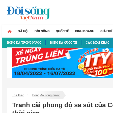
XÃ HỘI
ĐỜI SỐNG
QUỐC TẾ
KINH DOANH
GIẢI TRÍ
BÓNG ĐÁ TRONG NƯỚC
BÓNG ĐÁ QUỐC TẾ
CÁC MÔN KHÁC
Thể thao
Bóng đá trong nước
Tranh cãi phong độ sa sút của