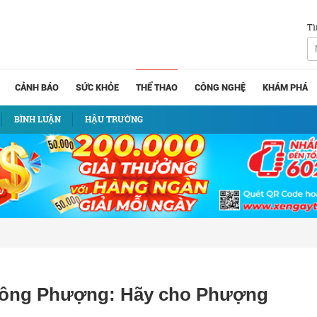
Tì
CẢNH BÁO
SỨC KHỎE
THỂ THAO
CÔNG NGHỆ
KHÁM PHÁ
BÌNH LUẬN
HẬU TRƯỜNG
 Công Phượng: Hãy cho Phượng