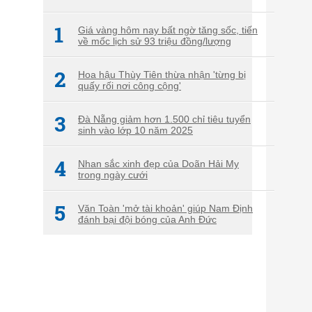
1
Giá vàng hôm nay bất ngờ tăng sốc, tiến
về mốc lịch sử 93 triệu đồng/lượng
2
Hoa hậu Thùy Tiên thừa nhận 'từng bị
quấy rối nơi công cộng'
3
Đà Nẵng giảm hơn 1.500 chỉ tiêu tuyển
sinh vào lớp 10 năm 2025
4
Nhan sắc xinh đẹp của Doãn Hải My
trong ngày cưới
5
Văn Toàn 'mở tài khoản' giúp Nam Định
đánh bại đội bóng của Anh Đức