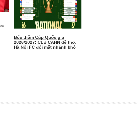
ều
Bốc thăm Cúp Quốc gia
2026/2027: CLB CAHN dễ thở,
Hà Nội FC đối mặt nhánh khó