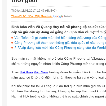
thời gian
Thứ tư, 11/01/2017, 16:47 (GMT+7)
Theo dõi Đời Sống Việt Nam trên
Bình luận viên Vũ Quang Huy nói về phong độ sa sút củ
cấp và giờ cậu ấy đang cố gắng ổn định dần về mặt tâm l
Văn Toàn nói gì trước màn thể hiện đáng thất vọng của Cô
Công Phượng sẽ tham dự những giải đấu quốc tế nào trong
FIFA áp dụng luật mới, lứa Công Phượng sáng cửa dự Worl
Sau màn ra mắt không như ý của Công Phượng tại V.League
chỉ ra những nguyên nhân khiến Công Phượng mờ nhạt trong
Theo
thể thao
Việt Nam
trưởng đoàn Nguyễn Tấn Anh cho hay
năm qua, có lẽ từ thời điểm bị chấn thương bả vai ở vòng loại
Khi hồi phục trở lại, J.League 2 đã trôi qua nửa mùa giải và
Với tâm thế không tốt như vậy, Phượng lại vấp thêm một khó k
Nam vì HLV trưởng cũng không thể trao suất chính cho người 