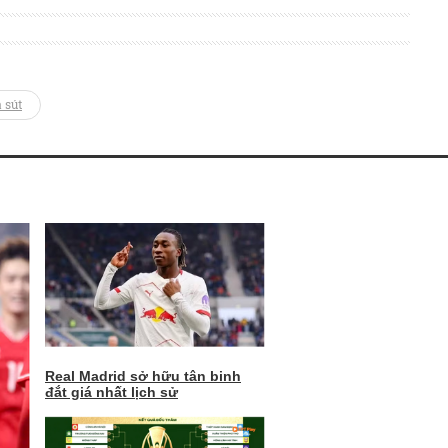
 sút
Real Madrid sở hữu tân binh
đắt giá nhất lịch sử