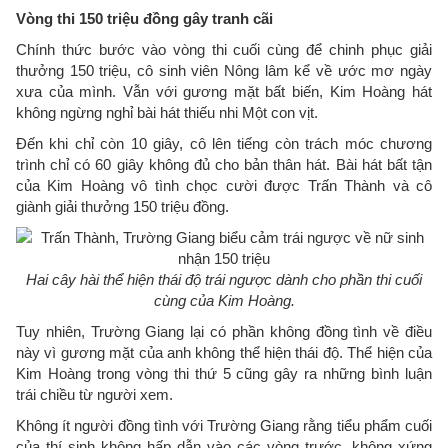
Vòng thi 150 triệu đồng gây tranh cãi
Chính thức bước vào vòng thi cuối cùng để chinh phục giải
thưởng 150 triệu, cô sinh viên Nông lâm kể về ước mơ ngày
xưa của mình. Vẫn với gương mặt bất biến, Kim Hoàng hát
không ngừng nghỉ bài hát thiếu nhi Một con vịt.
Đến khi chỉ còn 10 giây, cô lên tiếng còn trách móc chương
trình chỉ có 60 giây không đủ cho bản thân hát. Bài hát bất tận
của Kim Hoàng vô tình chọc cười được Trấn Thành và cô
giành giải thưởng 150 triệu đồng.
Hai cây hài thể hiện thái độ trái ngược dành cho phần thi cuối
cùng của Kim Hoàng.
Tuy nhiên, Trường Giang lại có phần không đồng tình về điều
này vì gương mặt của anh không thể hiện thái độ. Thể hiện của
Kim Hoàng trong vòng thi thứ 5 cũng gây ra những bình luận
trái chiều từ người xem.
Không ít người đồng tình với Trường Giang rằng tiểu phẩm cuối
của thí sinh không hấp dẫn vào các vòng trước, không xứng