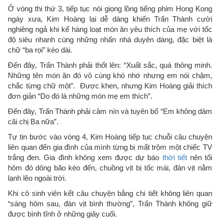
Ở vòng thi thứ 3, tiếp tục nói giọng lồng tiếng phim Hong Kong
ngày xưa, Kim Hoàng lại dễ dàng khiến Trấn Thành cười
nghiêng ngả khi kể hàng loạt món ăn yêu thích của mẹ với tốc
độ siêu nhanh cùng những nhấn nhá duyên dáng, đặc biệt là
chữ “ba rọi” kéo dài.
Đến đây, Trấn Thành phải thốt lên: “Xuất sắc, quá thông minh.
Những tên món ăn đó vô cùng khó nhớ nhưng em nói chậm,
chắc từng chữ một”. Được khen, nhưng Kim Hoàng giải thích
đơn giản “Do đó là những món mẹ em thích”.
Đến đây, Trấn Thành phải câm nín và tuyên bố “Em không dám
cãi chị Ba nữa”.
Tự tin bước vào vòng 4, Kim Hoàng tiếp tục chuỗi câu chuyện
liên quan đến gia đình của mình từng bị mất trộm một chiếc TV
trắng đen. Gia đình không xem được dự báo
thời tiết
nên tối
hôm đó dông bão kéo đến, chuồng vịt bị tốc mái, đàn vịt nằm
lạnh lẽo ngoài trời.
Khi cô sinh viên kết câu chuyện bằng chi tiết không liên quan
“sáng hôm sau, đàn vịt bình thường”, Trấn Thành không giữ
được bình tĩnh ở những giây cuối.