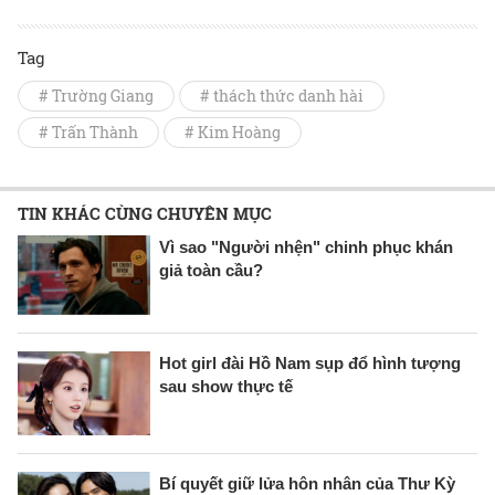
Tag
# Trường Giang
# thách thức danh hài
# Trấn Thành
# Kim Hoàng
TIN KHÁC CÙNG CHUYÊN MỤC
Vì sao "Người nhện" chinh phục khán
giả toàn cầu?
Hot girl đài Hồ Nam sụp đổ hình tượng
sau show thực tế
Bí quyết giữ lửa hôn nhân của Thư Kỳ