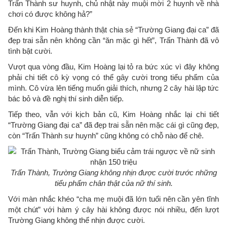
Trấn Thành sư huynh, chủ nhật này muội mời 2 huynh về nhà
chơi có được không hả?”
Đến khi Kim Hoàng thành thật chia sẻ “Trường Giang đại ca” đã
đẹp trai sẵn nên không cần “ăn mặc gì hết”, Trấn Thành đã vô
tình bật cười.
Vượt qua vòng đầu, Kim Hoàng lại tỏ ra bức xúc vì đây không
phải chi tiết cô kỳ vọng có thể gây cười trong tiểu phẩm của
mình. Cô vừa lên tiếng muốn giải thích, nhưng 2 cây hài lập tức
bác bỏ và đề nghị thí sinh diễn tiếp.
Tiếp theo, vẫn với kịch bản cũ, Kim Hoàng nhắc lại chi tiết
“Trường Giang đại ca” đã đẹp trai sẵn nên mặc cái gì cũng đẹp,
còn “Trấn Thành sư huynh” cũng không có chỗ nào để chê.
Trấn Thành, Trường Giang không nhịn được cười trước những
tiểu phẩm chân thật của nữ thí sinh.
Với màn nhắc khéo “cha mẹ muội đã lớn tuổi nên cần yên tĩnh
một chút” với hàm ý cây hài không được nói nhiều, đến lượt
Trường Giang không thể nhịn được cười.