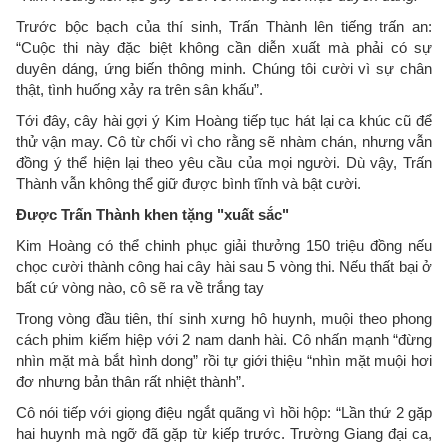
Trước bộc bạch của thí sinh, Trấn Thành lên tiếng trấn an:
“Cuộc thi này đặc biệt không cần diễn xuất mà phải có sự
duyên dáng, ứng biến thông minh. Chúng tôi cười vì sự chân
thật, tình huống xảy ra trên sân khấu”.
Tới đây, cây hài gợi ý Kim Hoàng tiếp tục hát lại ca khúc cũ để
thử vận may. Cô từ chối vì cho rằng sẽ nhàm chán, nhưng vẫn
đồng ý thể hiện lại theo yêu cầu của mọi người. Dù vậy, Trấn
Thành vẫn không thể giữ được bình tĩnh và bật cười.
Được Trấn Thành khen tặng "xuất sắc"
Kim Hoàng có thể chinh phục giải thưởng 150 triệu đồng nếu
chọc cười thành công hai cây hài sau 5 vòng thi. Nếu thất bại ở
bất cứ vòng nào, cô sẽ ra về trắng tay
Trong vòng đầu tiên, thí sinh xưng hô huynh, muội theo phong
cách phim kiếm hiệp với 2 nam danh hài. Cô nhấn mạnh “đừng
nhìn mặt mà bắt hình dong” rồi tự giới thiệu “nhìn mặt muội hơi
đơ nhưng bản thân rất nhiệt thành”.
Cô nói tiếp với giọng điệu ngắt quãng vì hồi hộp: “Lần thứ 2 gặp
hai huynh mà ngỡ đã gặp từ kiếp trước. Trường Giang đại ca,