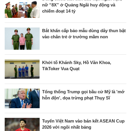
nữ “8X” ở Quảng Ngãi huy động và
chiếm đoạt 14 tỷ
Bắt khẩn cấp bảo mẫu dùng dây thun bật
vào chân trẻ ở trường mầm non
Khởi tố Khánh Sky, Hồ Văn Khoa,
TikToker Vua Quạt
Tổng thống Trump gọi bầu cử Mỹ là 'mớ
hỗn độn', dọa trừng phạt Thụy Sĩ
Tuyển Việt Nam vào bán kết ASEAN Cup
2026 với ngôi nhất bảng