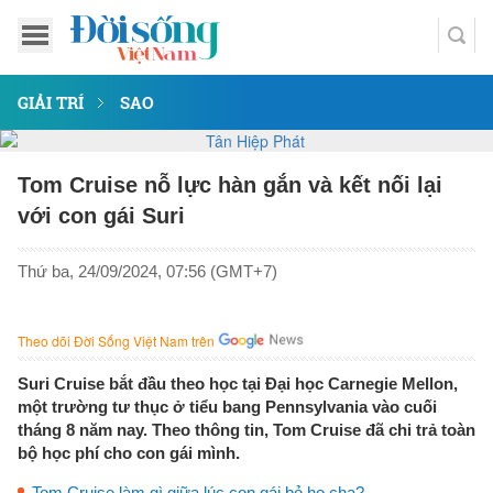
GIẢI TRÍ
SAO
Tom Cruise nỗ lực hàn gắn và kết nối lại
với con gái Suri
Thứ ba, 24/09/2024, 07:56 (GMT+7)
Theo dõi Đời Sống Việt Nam trên
Suri Cruise bắt đầu theo học tại Đại học Carnegie Mellon,
một trường tư thục ở tiểu bang Pennsylvania vào cuối
tháng 8 năm nay. Theo thông tin, Tom Cruise đã chi trả toàn
bộ học phí cho con gái mình.
Tom Cruise làm gì giữa lúc con gái bỏ họ cha?