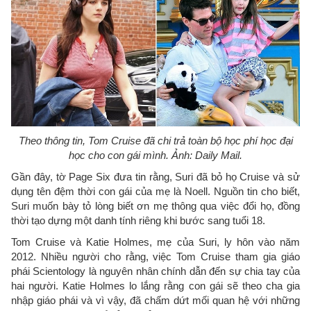
Theo thông tin, Tom Cruise đã chi trả toàn bộ học phí học đại
học cho con gái mình. Ảnh: Daily Mail.
Gần đây, tờ Page Six đưa tin rằng, Suri đã bỏ họ Cruise và sử
dụng tên đệm thời con gái của mẹ là Noell. Nguồn tin cho biết,
Suri muốn bày tỏ lòng biết ơn mẹ thông qua việc đổi họ, đồng
thời tạo dựng một danh tính riêng khi bước sang tuổi 18.
Tom Cruise và Katie Holmes, mẹ của Suri, ly hôn vào năm
2012. Nhiều người cho rằng, việc Tom Cruise tham gia giáo
phái Scientology là nguyên nhân chính dẫn đến sự chia tay của
hai người. Katie Holmes lo lắng rằng con gái sẽ theo cha gia
nhập giáo phái và vì vậy, đã chấm dứt mối quan hệ với những