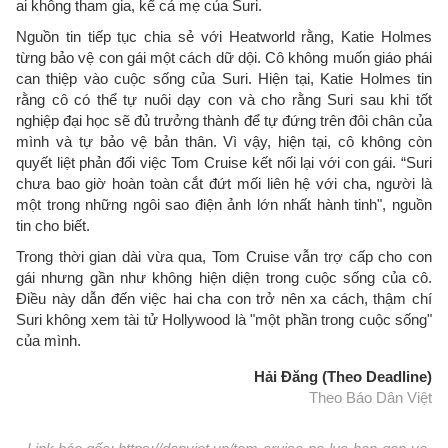
ai không tham gia, kể cả mẹ của Suri.
Nguồn tin tiếp tục chia sẻ với Heatworld rằng, Katie Holmes
từng bảo vệ con gái một cách dữ dội. Cô không muốn giáo phái
can thiệp vào cuộc sống của Suri. Hiện tại, Katie Holmes tin
rằng cô có thể tự nuôi dạy con và cho rằng Suri sau khi tốt
nghiệp đại học sẽ đủ trưởng thành để tự đứng trên đôi chân của
mình và tự bảo vệ bản thân. Vì vậy, hiện tại, cô không còn
quyết liệt phản đối việc Tom Cruise kết nối lại với con gái. “Suri
chưa bao giờ hoàn toàn cắt đứt mối liên hệ với cha, người là
một trong những ngôi sao điện ảnh lớn nhất hành tinh", nguồn
tin cho biết.
Trong thời gian dài vừa qua, Tom Cruise vẫn trợ cấp cho con
gái nhưng gần như không hiện diện trong cuộc sống của cô.
Điều này dẫn đến việc hai cha con trở nên xa cách, thậm chí
Suri không xem tài tử Hollywood là "một phần trong cuộc sống"
của mình.
Hải Đăng (Theo Deadline)
Theo Báo Dân Việt