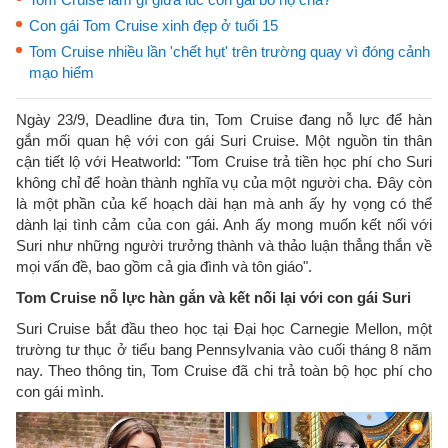
Con gái Tom Cruise xinh đẹp ở tuổi 15
Tom Cruise nhiều lần 'chết hụt' trên trường quay vì đóng cảnh
mạo hiểm
Ngày 23/9, Deadline đưa tin, Tom Cruise đang nỗ lực để hàn
gắn mối quan hệ với con gái Suri Cruise. Một nguồn tin thân
cận tiết lộ với Heatworld: "Tom Cruise trả tiền học phí cho Suri
không chỉ để hoàn thành nghĩa vụ của một người cha. Đây còn
là một phần của kế hoạch dài hạn mà anh ấy hy vọng có thể
dành lại tình cảm của con gái. Anh ấy mong muốn kết nối với
Suri như những người trưởng thành và thảo luận thẳng thắn về
mọi vấn đề, bao gồm cả gia đình và tôn giáo".
Tom Cruise nỗ lực hàn gắn và kết nối lại với con gái Suri
Suri Cruise bắt đầu theo học tại Đại học Carnegie Mellon, một
trường tư thục ở tiểu bang Pennsylvania vào cuối tháng 8 năm
nay. Theo thông tin, Tom Cruise đã chi trả toàn bộ học phí cho
con gái mình.