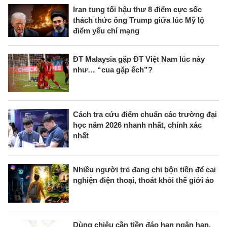
Iran tung tối hậu thư 8 điểm cực sốc
thách thức ông Trump giữa lúc Mỹ lộ
điểm yếu chí mạng
ĐT Malaysia gặp ĐT Việt Nam lúc này
như… “cua gặp ếch”?
Cách tra cứu điểm chuẩn các trường đại
học năm 2026 nhanh nhất, chính xác
nhất
Nhiều người trẻ đang chi bộn tiền để cai
nghiện điện thoại, thoát khỏi thế giới ảo
Dùng chiêu cần tiền đáo hạn ngân hạn,