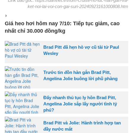
Link báo gốc: https://danviet.vn/tom-cruise-no-luc-han-gan-va-
ket-noi-lai-voi-con-gai-suri-20240923161000808.htm
Giá heo hơi hôm nay 7/10: Tiếp tục giảm, cao
nhất chỉ 30.000 đồng/kg
Brad Pitt đã hẹn hò vợ cũ tài tử Paul
Wesley
Trước tin đồn hàn gắn Brad Pitt,
Angelina Jolie buông lời phũ phàng
Đẩy nhanh thủ tục ly hôn Brad Pitt,
Angelina Jolie sắp lấy người tình tỷ
phú?
Brad Pitt và Jolie: Hành trình hợp tan
đầy nước mắt