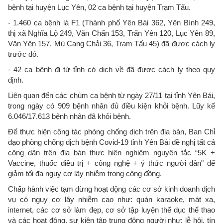
bệnh tại huyện Lục Yên, 02 ca bệnh tại huyện Trạm Tấu.
- 1.460 ca bệnh là F1 (Thành phố Yên Bái 362, Yên Bình 249,
thị xã Nghĩa Lộ 249, Văn Chấn 153, Trấn Yên 120, Lục Yên 89,
Văn Yên 157, Mù Cang Chải 36, Trạm Tấu 45) đã được cách ly
trước đó.
- 42 ca bệnh đi từ tỉnh có dịch về đã được cách ly theo quy
định.
Liên quan đến các chùm ca bệnh từ ngày 27/11 tại tỉnh Yên Bái,
trong ngày có 909 bệnh nhân đủ điều kiện khỏi bệnh. Lũy kế
6.046/17.613 bệnh nhân đã khỏi bệnh.
Để thực hiện công tác phòng chống dịch trên địa bàn, Ban Chỉ
đạo phòng chống dịch bệnh Covid-19 tỉnh Yên Bái đề nghị tất cả
công dân trên địa bàn thực hiện nghiêm nguyên tắc “5K +
Vaccine, thuốc điều trị + công nghệ + ý thức người dân" để
giảm tối đa nguy cơ lây nhiễm trong cộng đồng.
Chấp hành việc tạm dừng hoạt động các cơ sở kinh doanh dịch
vụ có nguy cơ lây nhiễm cao như: quán karaoke, mát xa,
internet, các cơ sở làm đẹp, cơ sở tập luyện thể dục thể thao
và các hoạt động, sự kiện tập trung đông người như: lễ hội, tín