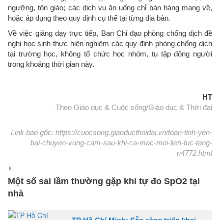
ngưỡng, tôn giáo; các dịch vụ ăn uống chỉ bán hàng mang về,
hoặc áp dụng theo quy định cụ thể tại từng địa bàn.
Về việc giảng dạy trực tiếp, Ban Chỉ đạo phòng chống dịch đề
nghị học sinh thực hiện nghiêm các quy định phòng chống dịch
tại trường học, không tổ chức học nhóm, tụ tập đông người
trong khoảng thời gian này.
HT
Theo Giáo dục & Cuộc sống/Giáo dục & Thời đại
Link báo gốc: https://cuocsong.giaoducthoidai.vn/toan-tinh-yen-
bai-chuyen-vung-cam-sau-khi-ca-mac-moi-lien-tuc-tang-
n4772.html
Một số sai lầm thường gặp khi tự đo SpO2 tại
nhà