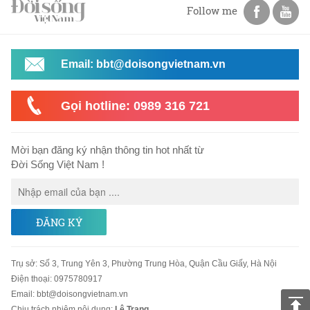
Follow me
Email: bbt@doisongvietnam.vn
Gọi hotline: 0989 316 721
Mời bạn đăng ký nhận thông tin hot nhất từ
Đời Sống Việt Nam !
ĐĂNG KÝ
Trụ sở
:
Số 3, Trung Yên 3, Phường Trung Hòa, Quận Cầu Giấy, Hà Nội
Điện thoại:
0975780917
Email
:
bbt@doisongvietnam.vn
Chịu trách nhiệm nội dung:
Lê Trang