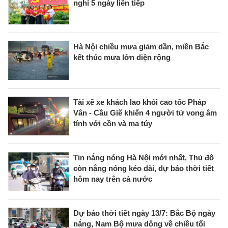
nghỉ 5 ngày liên tiếp
Hà Nội chiều mưa giảm dần, miền Bắc
kết thúc mưa lớn diện rộng
Tài xế xe khách lao khỏi cao tốc Pháp
Vân - Cầu Giẽ khiến 4 người tử vong âm
tính với cồn và ma túy
Tin nắng nóng Hà Nội mới nhất, Thủ đô
còn nắng nóng kéo dài, dự báo thời tiết
hôm nay trên cả nước
Dự báo thời tiết ngày 13/7: Bắc Bộ ngày
nắng, Nam Bộ mưa dông về chiều tối