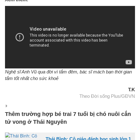
Nghệ sĩ Anh Vũ qua đời vì tắm đêm, bác sĩ mách bạn thời gian
tắm tốt nhất cho sức khoẻ
T.K
Theo Đời sống Plus/GĐVN
Thêm trường hợp bé trai 7 tuổi bị chó nuôi cắn
tử vong ở Thái Nguyên
Thái Bình: Cô giáo đánh học sinh lớp 1