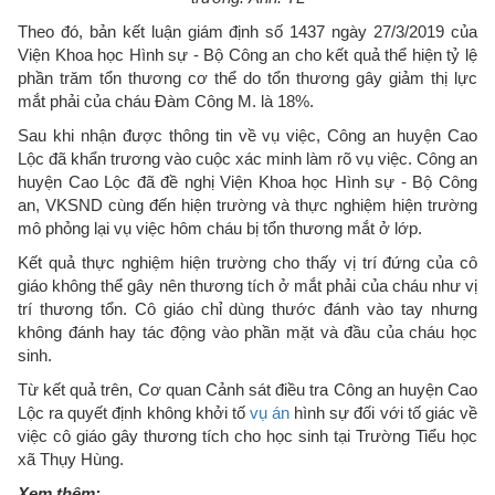
Theo đó, bản kết luận giám định số 1437 ngày 27/3/2019 của
Viện Khoa học Hình sự - Bộ Công an cho kết quả thể hiện tỷ lệ
phần trăm tổn thương cơ thể do tổn thương gây giảm thị lực
mắt phải của cháu Đàm Công M. là 18%.
Sau khi nhận được thông tin về vụ việc, Công an huyện Cao
Lộc đã khẩn trương vào cuộc xác minh làm rõ vụ việc. Công an
huyện Cao Lộc đã đề nghị Viện Khoa học Hình sự - Bộ Công
an, VKSND cùng đến hiện trường và thực nghiệm hiện trường
mô phỏng lại vụ việc hôm cháu bị tổn thương mắt ở lớp.
Kết quả thực nghiệm hiện trường cho thấy vị trí đứng của cô
giáo không thể gây nên thương tích ở mắt phải của cháu như vị
trí thương tổn. Cô giáo chỉ dùng thước đánh vào tay nhưng
không đánh hay tác động vào phần mặt và đầu của cháu học
sinh.
Từ kết quả trên, Cơ quan Cảnh sát điều tra Công an huyện Cao
Lộc ra quyết định không khởi tố
vụ án
hình sự đối với tố giác về
việc cô giáo gây thương tích cho học sinh tại Trường Tiểu học
xã Thụy Hùng.
Xem thêm: