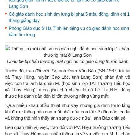
Lạng Sơn
Cô giáo đánh học sinh tím lưng bị phạt 5 triệu đồng, đình chỉ 1
tháng giảng dạy
Phòng Giáo dục ở Hà Tĩnh lên tiếng vụ cô giáo đánh học sinh
bầm tím lưng
Cháu bé bị chấn thương mắt nghi do cô giáo dùng thước đánh
Trước đó, trao đổi với PV, anh Đàm Văn Bào (SN 1987, trú tại
xã Thuỵ Hùng, huyện Cao Lộc, tỉnh Lạng Sơn) phản ánh về
việc con trai anh là cháu M. (học sinh lớp 1A1 trường Tiểu học
xã Thuỵ Hùng) bị cô giáo chủ nhiệm là cô Lê Thị H.H. dùng
thước kẻ đánh dẫn đến bị tổn thương nặng vùng mắt.
“Qua nhiều khâu phẫu thuật như vậy nhưng gia đình tôi lo lắng
khi được thông báo con mắt phải của con tôi sẽ dần dần teo lại
và không thể nhìn thấy ánh sáng được nữa”, anh Bào chia sẻ.
Liên quan đến vụ việc, trao đổi với PV, Hiệu trưởng trường Tiểu
học xã Thuỵ Hùng xác nhận thông tin về vụ việc em M. bị chấn