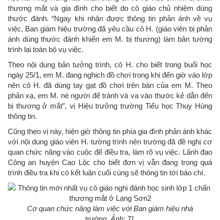
thương mắt và gia đình cho biết do cô giáo chủ nhiệm dùng
thước đánh. “Ngay khi nhận được thông tin phản ánh về vụ
việc, Ban giám hiệu trường đã yêu cầu cô H. (giáo viên bị phản
ánh dùng thước đánh khiến em M. bị thương) làm bản tường
trình lại toàn bộ vụ việc.
Theo nội dung bản tưởng trình, cô H. cho biết trong buổi học
ngày 25/1, em M. đang nghịch đồ chơi trong khi đến giờ vào lớp
nên cô H. đã dùng tay gạt đồ chơi trên bàn của em M. Theo
phản xạ, em M. né người để tránh và va vào thước kẻ dẫn đến
bị thương ở mắt”, vị Hiệu trưởng trường Tiểu học Thuỵ Hùng
thông tin.
Cũng theo vị này, hiện giờ thông tin phía gia đình phản ánh khác
với nội dung giáo viên H. tường trình nên trường đã đề nghị cơ
quan chức năng vào cuộc để điều tra, làm rõ vụ việc. Lãnh đạo
Công an huyện Cao Lộc cho biết đơn vị vẫn đang trong quá
trình điều tra khi có kết luận cuối cùng sẽ thông tin tới báo chí.
Cơ quan chức năng làm việc với Ban giám hiệu nhà
trường. Ảnh: TL