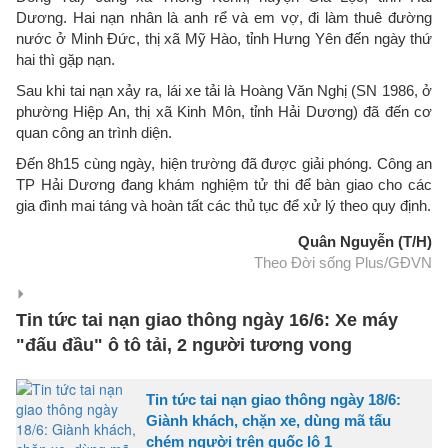
Dương. Hai nạn nhân là anh rể và em vợ, đi làm thuê đường
nước ở Minh Đức, thị xã Mỹ Hào, tỉnh Hưng Yên đến ngày thứ
hai thì gặp nạn.
Sau khi tai nạn xảy ra, lái xe tải là Hoàng Văn Nghị (SN 1986, ở
phường Hiệp An, thị xã Kinh Môn, tỉnh Hải Dương) đã đến cơ
quan công an trình diện.
Đến 8h15 cùng ngày, hiện trường đã được giải phóng. Công an
TP Hải Dương đang khám nghiệm tử thi để bàn giao cho các
gia đình mai táng và hoàn tất các thủ tục để xử lý theo quy định.
Quân Nguyễn (T/H)
Theo Đời sống Plus/GĐVN
Tin tức tai nạn giao thông ngày 16/6: Xe máy
"đấu đầu" ô tô tải, 2 người tương vong
Tin tức tai nạn giao thông ngày 18/6:
Giành khách, chặn xe, dùng mã tấu
chém người trên quốc lộ 1