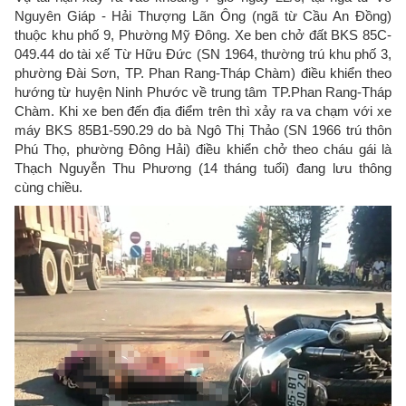
Nguyên Giáp - Hải Thượng Lãn Ông (ngã từ Cầu An Đồng)
thuộc khu phố 9, Phường Mỹ Đông. Xe ben chở đất BKS 85C-
049.44 do tài xế Từ Hữu Đức (SN 1964, thường trú khu phố 3,
phường Đài Sơn, TP. Phan Rang-Tháp Chàm) điều khiển theo
hướng từ huyện Ninh Phước về trung tâm TP.Phan Rang-Tháp
Chàm. Khi xe ben đến địa điểm trên thì xảy ra va chạm với xe
máy BKS 85B1-590.29 do bà Ngô Thị Thảo (SN 1966 trú thôn
Phú Thọ, phường Đông Hải) điều khiển chở theo cháu gái là
Thạch Nguyễn Thu Phương (14 tháng tuổi) đang lưu thông
cùng chiều.