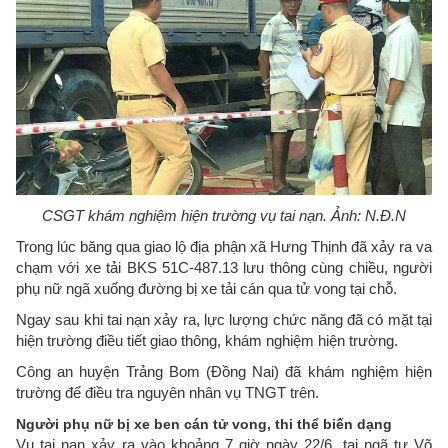
CSGT khám nghiệm hiện trường vụ tai nạn. Ảnh: N.Đ.N
Trong lúc băng qua giao lộ địa phận xã Hưng Thịnh đã xảy ra va
chạm với xe tải BKS 51C-487.13 lưu thông cùng chiều, người
phụ nữ ngã xuống đường bị xe tải cán qua tử vong tại chỗ.
Ngay sau khi tai nạn xảy ra, lực lượng chức năng đã có mặt tại
hiện trường điều tiết giao thông, khám nghiệm hiện trường.
Công an huyện Trảng Bom (Đồng Nai) đã khám nghiệm hiện
trường để điều tra nguyên nhân vụ TNGT trên.
Người phụ nữ bị xe ben cán tử vong, thi thể biến dạng
Vụ tai nạn xảy ra vào khoảng 7 giờ ngày 22/6, tại ngã tư Võ