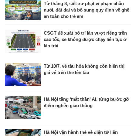
Từ tháng 8, siết xử phạt vi phạm chăn
nuôi, đất đai và bổ sung quy định về ghế
an toàn cho trẻ em
CSGT đề xuất bố trí làn vượt riêng trên
cao tốc, xe không được chạy liên tục ở
làn trái
Từ 10/7, vé tàu hỏa không còn hiển thị
giá vé trên thẻ lên tàu
Hà Nội tăng 'mắt thần' AI, từng bước gỡ
điểm nghẽn giao thông
Hà Nội vận hành thẻ vé điện tử liên