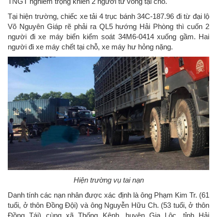
TNGT nghiêm trọng khiến 2 người tử vong tại chỗ.
Tại hiện trường, chiếc xe tải 4 trục bánh 34C-187.96 đi từ đại lộ
Võ Nguyên Giáp rẽ phải ra QL5 hướng Hải Phòng thì cuốn 2
người đi xe máy biển kiểm soát 34M6-0414 xuống gầm. Hai
người đi xe máy chết tại chỗ, xe máy hư hỏng nặng.
Hiện trường vụ tai nạn
Danh tính các nạn nhân được xác định là ông Phạm Kim Tr. (61
tuổi, ở thôn Đồng Đội) và ông Nguyễn Hữu Ch. (53 tuổi, ở thôn
Đồng Tái) cùng xã Thống Kênh, huyện Gia Lộc, tỉnh Hải