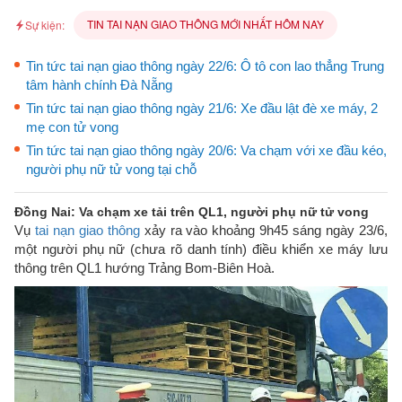
TIN TAI NẠN GIAO THÔNG MỚI NHẤT HÔM NAY
Sự kiện:
Tin tức tai nạn giao thông ngày 22/6: Ô tô con lao thẳng Trung
tâm hành chính Đà Nẵng
Tin tức tai nạn giao thông ngày 21/6: Xe đầu lật đè xe máy, 2
mẹ con tử vong
Tin tức tai nạn giao thông ngày 20/6: Va chạm với xe đầu kéo,
người phụ nữ tử vong tại chỗ
Đồng Nai: Va chạm xe tải trên QL1, người phụ nữ tử vong
​Vụ
tai nạn giao thông
xảy ra vào khoảng 9h45 sáng ngày 23/6,
một người phụ nữ (chưa rõ danh tính) điều khiển xe máy lưu
thông trên QL1 hướng Trảng Bom-Biên Hoà.