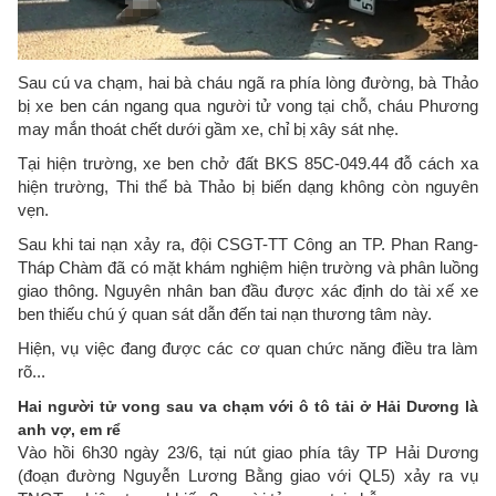
Sau cú va chạm, hai bà cháu ngã ra phía lòng đường, bà Thảo
bị xe ben cán ngang qua người tử vong tại chỗ, cháu Phương
may mắn thoát chết dưới gầm xe, chỉ bị xây sát nhẹ.
Tại hiện trường, xe ben chở đất BKS 85C-049.44 đỗ cách xa
hiện trường, Thi thể bà Thảo bị biến dạng không còn nguyên
vẹn.
Sau khi tai nạn xảy ra, đội CSGT-TT Công an TP. Phan Rang-
Tháp Chàm đã có mặt khám nghiệm hiện trường và phân luồng
giao thông. Nguyên nhân ban đầu được xác định do tài xế xe
ben thiếu chú ý quan sát dẫn đến tai nạn thương tâm này.
Hiện, vụ việc đang được các cơ quan chức năng điều tra làm
rõ...
Hai người tử vong sau va chạm với ô tô tải ở Hải Dương là
anh vợ, em rể
​Vào hồi 6h30 ngày 23/6, tại nút giao phía tây TP Hải Dương
(đoạn đường Nguyễn Lương Bằng giao với QL5) xảy ra vụ