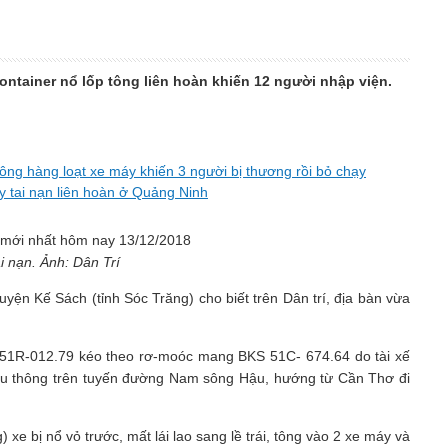
ontainer nổ lốp tông liên hoàn khiến 12 người nhập viện.
tông hàng loạt xe máy khiến 3 người bị thương rồi bỏ chạy
y tai nạn liên hoàn ở Quảng Ninh
i nạn. Ảnh: Dân Trí
ện Kế Sách (tỉnh Sóc Trăng) cho biết trên Dân trí, địa bàn vừa
 51R-012.79 kéo theo rơ-moóc mang BKS 51C- 674.64 do tài xế
lưu thông trên tuyến đường Nam sông Hậu, hướng từ Cần Thơ đi
xe bị nổ vỏ trước, mất lái lao sang lề trái, tông vào 2 xe máy và