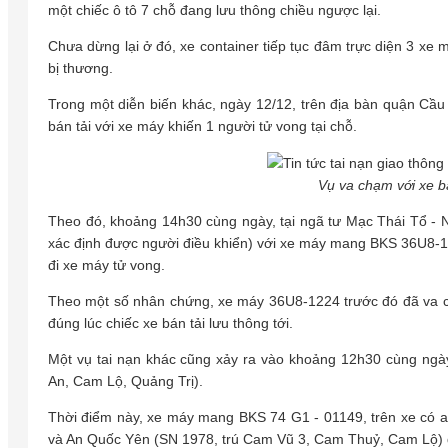
một chiếc ô tô 7 chỗ đang lưu thông chiều ngược lại.
Chưa dừng lại ở đó, xe container tiếp tục đâm trực diện 3 xe
bị thương.
Trong một diễn biến khác, ngày 12/12, trên địa bàn quận Cầu
bán tải với xe máy khiến 1 người tử vong tại chỗ.
Vụ va chạm với xe bá
Theo đó, khoảng 14h30 cùng ngày, tại ngã tư Mạc Thái Tổ -
xác định được người điều khiển) với xe máy mang BKS 36U8-12
đi xe máy tử vong.
Theo một số nhân chứng, xe máy 36U8-1224 trước đó đã va c
đúng lúc chiếc xe bán tải lưu thông tới.
Một vụ tai nạn khác cũng xảy ra vào khoảng 12h30 cùng ngà
An, Cam Lộ, Quảng Trị).
Thời điểm này, xe máy mang BKS 74 G1 - 01149, trên xe có 
và An Quốc Yên (SN 1978, trú Cam Vũ 3, Cam Thuỷ, Cam Lộ) đ