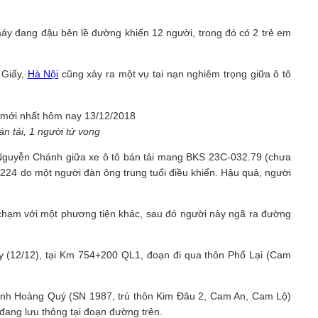
 máy đang đậu bên lề đường khiến 12 người, trong đó có 2 trẻ em
 Giấy,
Hà Nội
cũng xảy ra một vụ tai nạn nghiêm trọng giữa ô tô
n tải, 1 người tử vong
 Nguyễn Chánh giữa xe ô tô bán tải mang BKS 23C-032.79 (chưa
24 do một người đàn ông trung tuổi điều khiển. Hậu quả, người
hạm với một phương tiện khác, sau đó người này ngã ra đường
y (12/12), tại Km 754+200 QL1, đoạn đi qua thôn Phổ Lại (Cam
anh Hoàng Quý (SN 1987, trú thôn Kim Đâu 2, Cam An, Cam Lộ)
ang lưu thông tại đoạn đường trên.