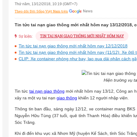
Thứ năm, 13/12/2018, 10:19 (GMT+7)
Theo dõi Đời Sống Việt Nam trên
Tin tức tai nạn giao thông mới nhất hôm nay 13/12/2018, c
TIN TAI NẠN GIAO THÔNG MỚI NHẤT HÔM NAY
Sự kiện:
Tin tức tai nạn giao thông mới nhất hôm nay 12/12/2018
Tin tức tai nạn giao thông mới nhất hôm nay (11/12): Xe ôtô 
CLIP: Xe container phóng như bay, lao qua dải phân cách gâ
Hiện trường vụ ta
Tin tức
tai nạn giao thông
mới nhất hôm nay 13/12, Công an huy
xảy ra một vụ tai nạn
giao thông
khiến 12 người nhập viện.
Thông tin ban đầu, sáng ngày 12/12, xe container mang BKS
Nguyễn Hữu Tùng (37 tuổi, quê tỉnh Thanh Hóa) điều khiển 
Sóc Trăng.
Khi đi đến khu vực xã Nhơn Mỹ (huyện Kế Sách, tỉnh Sóc Trăng) 