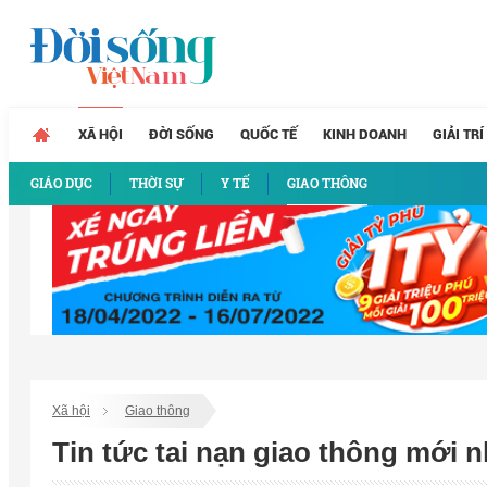
XÃ HỘI
ĐỜI SỐNG
QUỐC TẾ
KINH DOANH
GIẢI TRÍ
GIÁO DỤC
THỜI SỰ
Y TẾ
GIAO THÔNG
Xã hội
Giao thông
Tin tức tai nạn giao thông mới 