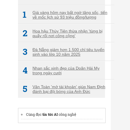
1
Giá vàng hôm nay bất ngờ tăng sốc, tiến
về mốc lịch sử 93 triệu đồng/lượng
2
Hoa hậu Thùy Tiên thừa nhận 'từng bị
quấy rối nơi công cộng'
3
Đà Nẵng giảm hơn 1.500 chỉ tiêu tuyển
sinh vào lớp 10 năm 2025
4
Nhan sắc xinh đẹp của Doãn Hải My
trong ngày cưới
5
Văn Toàn 'mở tài khoản' giúp Nam Định
đánh bại đội bóng của Anh Đức
Cùng đọc
tin tức AI
công nghệ