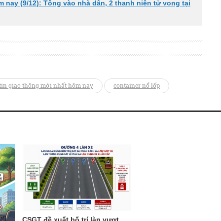
m nay (9/12): Tông vào nhà dân, 2 thanh niên tử vong tại
tin giao thông mới nhất hôm nay
container nổ lốp
CSGT đề xuất bố trí làn vượt