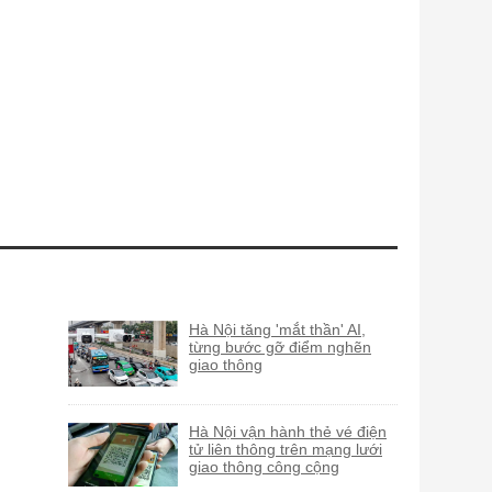
Hà Nội tăng 'mắt thần' AI,
từng bước gỡ điểm nghẽn
giao thông
Hà Nội vận hành thẻ vé điện
tử liên thông trên mạng lưới
giao thông công cộng