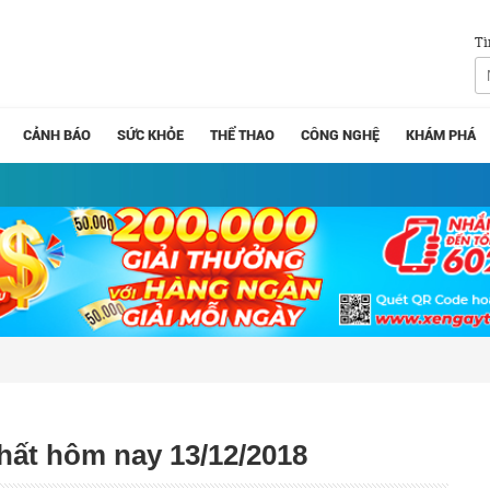
Tì
CẢNH BÁO
SỨC KHỎE
THỂ THAO
CÔNG NGHỆ
KHÁM PHÁ
nhất hôm nay 13/12/2018