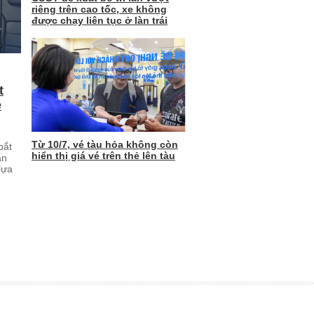
riêng trên cao tốc, xe không
được chạy liên tục ở làn trái
t
ẻ
Từ 10/7, vé tàu hỏa không còn
bắt
hiển thị giá vé trên thẻ lên tàu
an
lựa