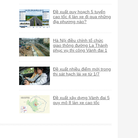
Đề xuất quy hoạch 5 tuyến
cao tốc 4 làn xe đi qua những
địa phương nào?
Hà Nội điều chỉnh tổ chức
giao thông đường La Thành
phục vụ thi công Vành đai 1
Đề xuất nhiều điểm mới trong
thi sát hạch lái xe từ 1/7
Đề xuất xây dựng Vành đai 5
quy mô 8 làn xe cao tốc