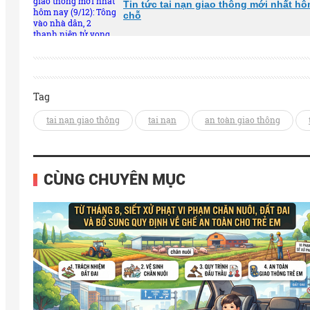
Tin tức tai nạn giao thông mới nhất hô
chỗ
Tag
tai nạn giao thông
tai nạn
an toàn giao thông
CÙNG CHUYÊN MỤC