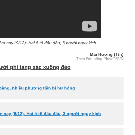
ôm nay (9/12): Hai ô tô đấu đầu, 3 người nguy kịch
Mai Hương (T/h)
Theo Đời sống Plus/GĐVN
ười phi tang xác xuống đèo
hoàng, nhiều phương tiện bị hư hỏng
m nay (9/12): Hai ô tô đấu đầu, 3 người nguy kịch